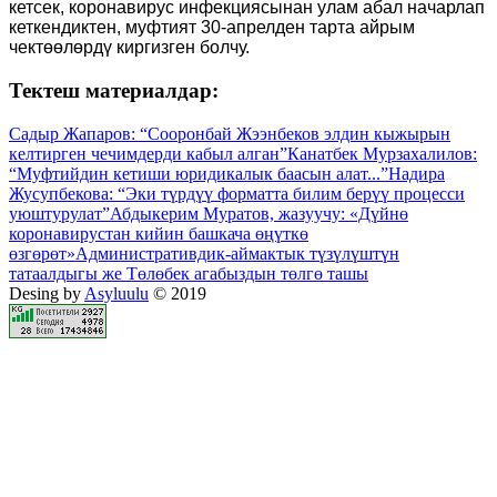
кетсек, коронавирус инфекциясынан улам абал начарлап
кеткендиктен, муфтият 30-апрелден тарта айрым
чектөөлөрдү киргизген болчу.
Тектеш материалдар:
Садыр Жапаров: “Сооронбай Жээнбеков элдин кыжырын
келтирген чечимдерди кабыл алган”
Канатбек Мурзахалилов:
“Муфтийдин кетиши юридикалык баасын алат...”
Надира
Жусупбекова: “Эки түрдүү форматта билим берүү процесси
уюштурулат”
Абдыкерим Муратов, жазуучу: «Дүйнө
коронавирустан кийин башкача өңүткө
өзгөрөт»
Административдик-аймактык түзүлүштүн
татаалдыгы же Төлөбек агабыздын төлгө ташы
Desing by
Asyluulu
© 2019