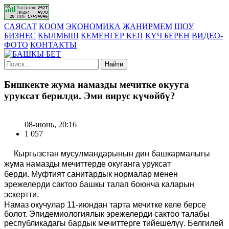
САЯСАТ
КООМ
ЭКОНОМИКА
ЖАНИРМЕМ
ШОУ
БИЗНЕС
КЫЛМЫШ
КЕМЕНГЕР КЕП
КҮЧ БЕРЕН
ВИДЕО-
ФОТО
КОНТАКТЫ
Найти
Бишкекте жума намазды мечитке окууга
уруксат берилди. Эми вирус күчөйбү?
08-июнь, 20:16
1 057
Кыргызстан мусулмандарынын дин башкармалыгы
жума намазды мечиттерде окуганга уруксат
берди.
Муфтият санитардык нормалар менен
эрежелерди сактоо башкы талап боюнча каларын
эскертти.
Намаз окучулар 11-июндан тарта мечитке келе берсе
болот.
Эпидемиологиялык эрежелерди сактоо талабы
республикадагы бардык мечиттерге ти
й
ешелүү.
Белгилей