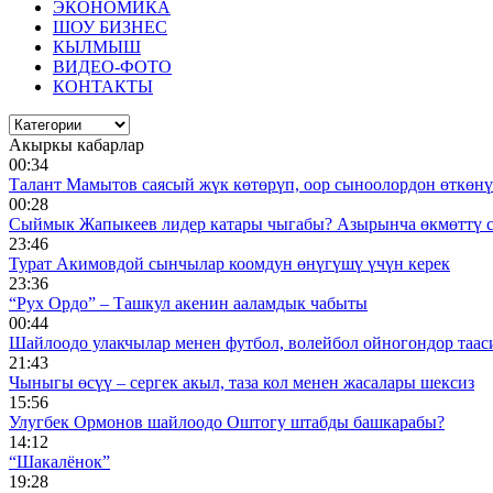
ЭКОНОМИКА
ШОУ БИЗНЕС
КЫЛМЫШ
ВИДЕО-ФОТО
КОНТАКТЫ
Акыркы кабарлар
00:34
Талант Мамытов саясый жүк көтөрүп, оор сыноолордон өткөнү 
00:28
Сыймык Жапыкеев лидер катары чыгабы? Азырынча өкмөттү 
23:46
Турат Акимовдой сынчылар коомдун өнүгүшү үчүн керек
23:36
“Рух Ордо” – Ташкул акенин ааламдык чабыты
00:44
Шайлоодо улакчылар менен футбол, волейбол ойногондор таас
21:43
Чыныгы өсүү – сергек акыл, таза кол менен жасалары шексиз
15:56
Улугбек Ормонов шайлоодо Оштогу штабды башкарабы?
14:12
“Шакалёнок”
19:28