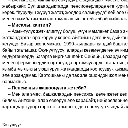
жабыркайт. Бул шаардыктарда, пенсионер
лер
де өтө курч
керек.
“
Курулуш жүрүп жатат
, ж
олдор салын
ууда”
дей эле б
менен кымбатчылыктан тамак-ашын эптей албай кыйналг
-
-
Мисалы, кантип?
-- Азык-түлүк жеткиликтүү болуш үчүн мамлекет база
жаткандарга чара көрүшү керек. Айтайын дегеним, дыйкан,
кетүүдө. Базар экономикасы 1990-жылдары кандай баштал
байып жатышат. Өкүнүчтүүсү, аларды көзөмөлдөгөн эч ким
өндүргөндөрдү базарга киргизишпейт. Себеби, базарды ор
менен фермерлердин ортосунда ортомчуларды жаратып, к
кымбатчылыкты уюштуруп жаткандарды коопсуздук кызматы
эле арзандамак. Картошканы да так эле ошондой жол мене
бармакпыз.
-- Пенсияңыз жашооңузга жетеби?
-- Мен эле эмес, башкалардын пенсиясы деле жетет де
билем.
Анткени,
алар
өздөрүн эле карабайт
, н
еберелерине 
картаңдар
курортторго эс алы
шы
п, ден соолугун чыңдай 
Бөлүшүү: