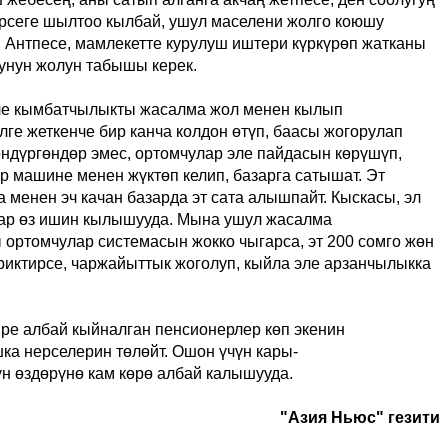
рсеге шылтоо кылбай
,
ушул маселени жолго коюшу
. Антпесе, мамлекетте курулуш иштери күркүрөп жатканы
унун жолун табышы керек.
эле кымбатчылыкты жасалма жол менен кылып
лге жеткенче бир канча колдон өтүп, баасы жогорулап
өндүргөндөр эмес, ортомчулар эле пайдасын көрүшүп,
ар машине менен жүктөп келип, базарга сатышат. Эт
 менен эч качан базарда эт сата алышпайт. Кыскасы, эл
дар өз ишин кылышууда. Мына ушул жасалма
ортомчулар системасын жокко чыгарса, эт 200 сомго жөн
риктирсе, чаржайыттык жоголуп, кыйла эле арзанчылыкка
ире албай кыйналган пенсионерлер көп экенин
шка нерселерин төлөйт. Ошон үчүн
кары-
н өздөрүнө кам көрө ал
б
а
й калышууда
.
"Азия Ньюс" гезити