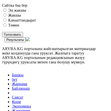
Сайтка баа бер
Эң жакшы
Жакшы
Канааттандырат
Төмөн
Голосовать
Результаты
ARYBA.KG порталына жайгаштырылган материалдар
жеке колдонууда гана уруксат. Жалпыга таратуу
ARYBA.KG порталынын редакциясынын жазуу
түрүндөгү уруксаты менен гана болушу мүмкүн.
Башкы
бет
Жарнама
Байланыш
Саясат
Коом
Экономика
Жанирмем