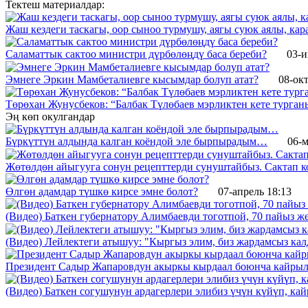
Тектеш материалдар:
Жаш кездеги таскагы, оор сыноо турмушу, аягы суюк аялы, кара
Саламаттык сактоо министри дүрбөлөңдү баса береби?
03-и
Эмнеге Эркин Мамбеталиевге кысымдар болуп атат?
08-окт
Төрөхан Жунусбеков: “Балбак Түлөбаев мэрликтен кете турган
Эң көп окулгандар
Бүркүттүн алдында калган коёндой эле бырпырадым…
06-м
Жөтөлдөн айыгууга сонун рецепттерди сунуштайбыз. Сактап к
Өлгөн адамдар түшкө кирсе эмне болот?
07-апрель 18:13
(Видео) Баткен губернатору Алимбаевди тоготпой, 70 пайыз 
(Видео) Лейлектеги атышуу: "Кыргыз элим, биз жардамсыз калд
Президент Садыр Жапаровдун акыркы кырдаал боюнча кайрыл
(Видео) Баткен согушунун ардагерлери элибиз үчүн күйүп, к