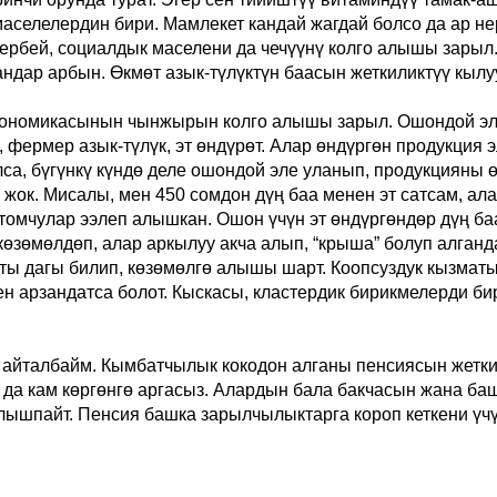
 маселелердин бири. Мамлекет кандай жагдай болсо да
ар
не
ербей, социалдык маселени да чечүүнү колго алышы зарыл
андар
арбын
. Өкмөт азык-түлүктүн баасы
н
жеткиликтүү кылу
р экономикасынын чынжырын колго алышы зарыл. Ошондой 
 фермер азык-түлүк, эт өндүрөт. Алар өндүргөн продукция э
са, бүгүнкү күндө деле ошондой эле уланып, продукцияны 
 жок. Мисалы, мен 450 сомдон дүң баа менен эт сатсам, ал
томчулар ээлеп алышкан. Ошон үчүн эт өндүргөндөр дүң баа
өзөмөлдөп, алар аркылуу акча алып, “крыша” болуп алган
 дагы билип, көзөмөлгө алышы шарт. Коопсуздук кызматы 
н арзандатса болот. Кыскасы, кластердик бирикмелерди би
п айталбайм. Кымбатчылык кокодон алганы пенсиясын жетк
да кам көргөнгө аргасыз. Алардын бала бакчасын жана ба
алышпайт. Пенсия башка зарылчылыктарга короп кеткени үчү