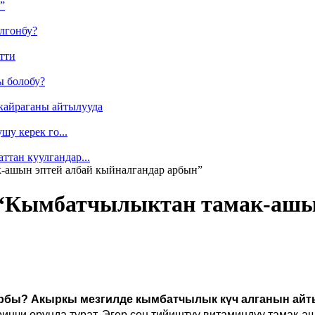
”
лгонбу?
тти
ы болобу?
кайраганы айтылууда
у керек го...
ттан куулгандар...
к-ашын эптей албай кыйналгандар арбын”
т: “Кымбатчылыктан тамак-ашы
арбы? Акыркы мезгилде кымбатчылык күч алганын айтып
нчи орунда турат. Эгер сен тийиштүү витаминдүү тамак-аш