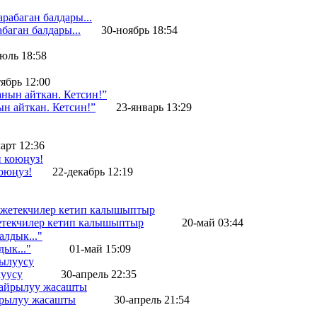
баган балдары...
30-ноябрь 18:54
юль 18:58
ябрь 12:00
ын айткан. Кетсин!”
23-январь 13:29
арт 12:36
оюңуз!
22-декабрь 12:19
жетекчилер кетип калышыптыр
20-май 03:44
ык..."
01-май 15:09
уусу
30-апрель 22:35
айрылуу жасашты
30-апрель 21:54