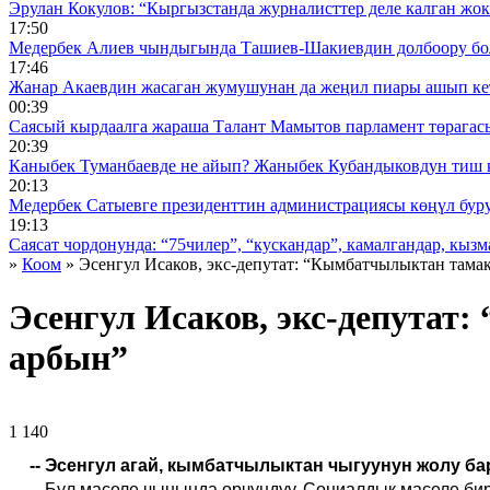
Эрулан Кокулов: “Кыргызстанда журналисттер деле калган жок
17:50
Медербек Алиев чындыгында Ташиев-Шакиевдин долбоору бо
17:46
Жанар Акаевдин жасаган жумушунан да жеңил пиары ашып ке
00:39
Саясый кырдаалга жараша Талант Мамытов парламент төрагас
20:39
Каныбек Туманбаевде не айып? Жаныбек Кубандыковдун тиш 
20:13
Медербек Сатыевге президенттин администрациясы көңүл буруш
19:13
Саясат чордонунда: “75чилер”, “кускандар”, камалгандар, кызма
»
Коом
» Эсенгул Исаков, экс-депутат: “Кымбатчылыктан тама
Эсенгул Исаков, экс-депута
арбын”
1 140 ᠌ ᠌ ᠌ ᠌᠌ ᠌ ᠌᠌
-- Эсенгул агай, кымбатчылыктан чыгуунун жолу б
-
-
Бул маселе чынында орчундуу. Социалдык маселе бири