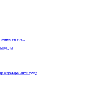
менен өзгөчө...
сындады
ир жаратары айтылууда