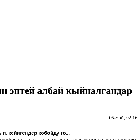
н эптей албай кыйналгандар
05-май, 02:16
, кейигендер көбөйдү го...
 жебесең, аны сатып алганга акчаң жетпесе
,
ден соолугуң