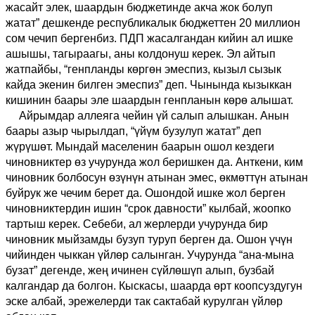
жасайт элек, шаардын бюджетинде акча жок болуп
жатат
”
дешкенде республикалык бюджеттен 20 миллион
сом чечип бергенбиз. ПДП жасалгандан кийин ал ишке
ашышы
, т
агыраагы, аны колдонуш керек. Эл айтып
жатпайбы
, “
генпланды көргөн эмеспиз, кызыл сызык
кайда экенин билген эмеспиз
”
деп. Чынында кызыккан
кишинин баары эле шаардын генпланын көрө алышат.
Айрымдар аллеяга чейин үй салып алышкан. Анын
баары азыр чырылдап,
“
үйүм бузулуп жатат
”
деп
жүрүшөт. Мындай маселенин баарын ошол кездеги
чиновниктер өз учурунда жол беришкен да. Анткени, ким
чиновник болбосун өзүнүн атынан эмес, өкмөттүн атынан
буйрук же чечим берет да. Ошондой ишке жол берген
чиновниктердин ишин “срок давности”
кылбай
, жоопко
тартыш керек. Себеби, ал жерлерди учурунда бир
чиновник мыйзамды бузуп туруп берген да. Ошон үчүн
чийинден чыккан үйлөр салынган. Учурунда
“
ана-мына
бузат
”
дегенде
,
жең ичинен сүйлөшүп алып, бузбай
калгандар да болгон. Кыскасы, шаарда өрт коопсуздугун
эске албай, эрежелерди так сактабай курулган үйлөр