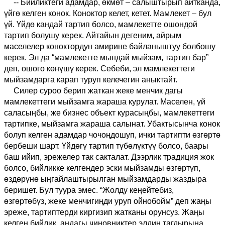
-- Бийликтеги адамдар, өкмөт – салыштырып айтканда,
үйгө келген конок. Коноктор келет, кетет. Мамлекет – бул
үй. Үйдө кандай тартип болсо, мамлекетте ошондой
тартип болушу керек. Айтайын дегеним, айрым
маселелер коноктордун амирине байланыштуу болбошу
керек. Эл да “мамлекетте мындай мыйзам, тартип бар”
деп, ошого көнүшү керек. Себеби, эл мамлекеттеги
мыйзамдарга карап туруп келечегин аныктайт.
Силер суроо берип жаткан жеке менчик дагы
мамлекеттеги мыйзамга жараша курулат.
Маселен, үй
саласыңбы
,
же бизнес объект курасыңбы
,
мамлекеттеги
тартипке, мыйзамга жараша салынат. Убактысынча конок
болуп келген адамдар чочоңдо
шу
п,
ички
тартипти өзгөртө
бербеши
шарт
. Үйдөгү тартип түбөлүктүү болсо, баары
баш ийип, эрежелер так сакталат.
Дээрлик
традиция жок
болсо, бийликке келгендер эски мыйзамды өзгөртүп,
өздөрүнө ыңгайлаштырылган мыйзамдарды жаздыра
беришет. Бул туура эмес.
“
Жолду кеңейтебиз,
өзгөртөбүз
,
жеке менчигиңди уруп ойнобойм
”
деп жаңы
эреже, тартиптерди киргизип жатканы орунсуз. Жаңы
келген бийлик,
андагы
чиновниктер элдин тагдырына