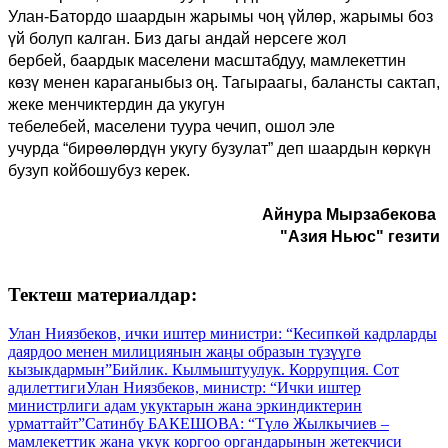
Улан-Батордо шаардын жарым
ы
чоң үйлөр, жарымы боз
үй болуп калган. Биз дагы андай нерсеге жол
бербей
,
баардык маселени масштабдуу, мамлекеттин
көзү менен кара
ганыбыз оң
. Тагыраагы, балансты сактап,
жеке менчиктердин да укугун
тебелебей
,
маселени
туура
че
чип, о
шол эле
учурда
“
бирөөлөрдүн укугу бузулат
”
деп шаардын көркүн
бузуп койбошубуз керек.
Айнура Мырзабекова
"Азия Ньюс" гезити
Тектеш материалдар:
Улан Ниязбеков, ички иштер министри: “Кесипкөй кадрларды
даярдоо менен милициянын жаңы образын түзүүгө
кызыкдармын”
Бийлик. Кылмыштуулук. Коррупция. Сот
адилеттиги
Улан Ниязбеков, министр: “Ички иштер
министрлиги адам укуктарын жана эркиндиктерин
урматтайт”
Сатинбү БАКЕШОВА: “Түлө Жылкычиев –
мамлекеттик жана укук коргоо органдарынын жетекчиси