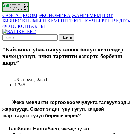
САЯСАТ
КООМ
ЭКОНОМИКА
ЖАНИРМЕМ
ШОУ
БИЗНЕС
КЫЛМЫШ
КЕМЕНГЕР КЕП
КҮЧ БЕРЕН
ВИДЕО-
ФОТО
КОНТАКТЫ
Найти
“Бийликке убактылуу конок болуп келгендер
чочоңдошуп, ички тартипти өзгөртө бербеши
шарт”
29-апрель, 22:51
1 245
-- Жеке менчикти коргоо коомчулукта талкууларды
жаратууда. Өкмөт элдин үнүн угуп, кандай
шарттарды түзүп бериши керек?
Ташболот Балтабаев, экс-депутат: