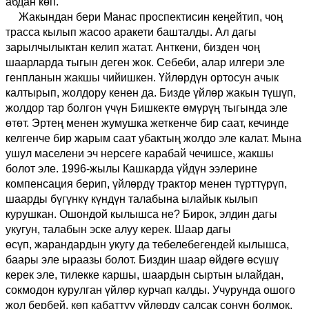
абдан көп.
Жакындан бери Манас проспектисин кеңейтип, чоң
трасса кылып жасоо аракети башталды. Ал дагы
зарылчылыктан келип жатат. Анткени, бизден чоң
шаарларда тыгын деген жок. Себеби, алар илгери эле
генпланын жакшы чийишкен. Үйлөрдүн ортосу
н
ачык
калтырып, жолдору кенен
да
. Бизде үйлөр жакын түшүп,
жолдор тар болгон үчүн Бишкекте өмүрүң тыгында эле
өтөт. Эртең менен жумушка жеткенче бир саат, кечинде
келгенче бир жарым саат убактың жолдо эле калат. Мына
ушул маселени эч нерсеге карабай чечишсе, жакшы
бол
от эле
. 1996-жылы
К
ашкарда үйдүн ээлерине
компенсация берип, үйлөрдү трактор менен түрттүрүп,
шаарды бүгүнкү күндүн талабына ылайык кылып
курушкан. Ошондой
кылышса
не?
Бирок, элдин дагы
укугун, талабын эске ал
уу
керек. Шаар дагы
өсүп,
жарандардын
укугу да тебелебегендей кылышса,
баары эле ыраазы болот. Биздин шаар өйдөгө өсүшү
керек эле
, т
илекке каршы, шаардын сыртын ылайдан,
сокмодон курулган үйлөр курчап калды. Учурунда ошого
жол бербей
, көп кабаттуу
үйлөрдү салсак сонун болмок.