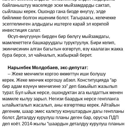
байланыштуу маселеде эски мыйзамдарды сакта
п
,
сыйлашы керек. Ошондо гана бизде өнүгүү
, э
лде
бийликке болгон ишеним болот. Тагыраагы, келечекке
эсептелинген
алдыдагы
иштер
ге
карай
эл коркпой
инвестиция салат.
Өсүп
-
өнүгүүнүн бирден бир бөлүгү мыйзамдагы,
мамлекеттеги башкаруудагы туруктуулук. Бири келип,
экинчисинин алган багытын өзгөртүп, өзү каалаган жакка
бура берсе, эл чайналып, жабыркай берет.
Нарынбек Молдобаев, экс-депутат:
-
- Жеке менчикти коргоо өкмөттүн иши болушу
керек.
Ж
еке менчик коргошу
абзел
. Конституцияда
“
ар
бир адам өзүнүн менчигине ээ
”
деп бакыйып жазылып
турат.
Бул
ыйык нерсе, ошондуктан ага кылдаттык менен
мамиле кыл
уу
зарыл. Негизи б
а
ардык нерсе генпланга
ылайыкталып жасалып, аны өзгөртпөш керек. Айтайын
дегеним, шаар эмес калктуу конуштардын дагы генпланы
болот. Деталдуу курулуш планы деген бар
, о
русча ПДП
деп коёт. 2014-жылы
“
шаардын деталдуу курулуш планын