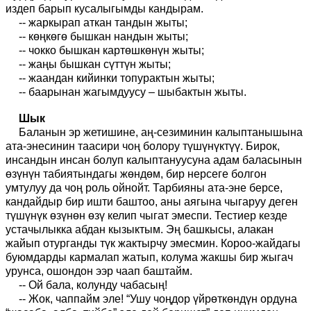
издеп барып кусалыгымды кандырам.
-- жаркырап аткан тандын жыты;
-- көңкөгө бышкан нандын жыты;
-- чокко бышкан картөшкөнүн жыты;
-- жаңы бышкан сүттүн жыты;
-- жаандан кийинки топурактын жыты;
-- баарынан жагымдуусу – шыбактын жыты.
Шык
Баланын эр жетишине, аң-сезиминин калыптанышына
ата-энесинин таасири чоң болору түшүнүктүү. Бирок,
инсандын инсан болуп калыптануусуна адам баласынын
өзүнүн табиятындагы жөндөм, бир нерсеге болгон
умтулуу да чоң роль ойнойт. Тарбияны ата-эне берсе,
кандайдыр бир ишти баштоо, аны аягына чыгаруу деген
түшүнүк өзүнөн өзү келип чыгат эмеспи. Тестиер кезде
устачылыкка абдан кызыктым. Эң башкысы, алакан
жайып отурганды түк жактырчу эмесмин. Короо-жайдагы
буюмдарды кармалап жатып, колума жакшы бир жыгач
урунса, ошондон ээр чаап баштайм.
-- Ой бала, колунду чабасың!
-- Жок, чаппайм эле! “Ушу чоңдор үйрөткөндүн ордуна