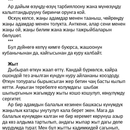
***
Ар дайым өзүңдү-өзүң тарбиялоону жана мүнөзүңдү
калыптандырууну биринчи орунга кой.
Өскүң келсе, жаңы адамдар менен тааныш, чөйрөңдү
жаңы адамдар менен толукта. Анткени, алар сени менен
жаңы ой, жаңы билим жана жаңы тажрыйбаларын
бөлүшөт.
***
Бул дүйнөгө келүү кимге буюрса, жашоонун
кубанычынан да, кайгысынан да куру калбайт.
Жыт
Дыбырап өткүн жаап өттү. Кандай бүркөлсө, кайра
ошондой тез ачылган күндүн нуру айлананы кооздоду.
Өткүн топурагы бырыксыган жер бетин чаң басты кылып
кетти. Аңкыган теребелге колумдагы шыбак
шыпыргынын жагымдуу жыты кошо кошулуп, көңүлүмдү
сергитет.
Ар бир адамдын балалык кезинен башкасы күнүмдүк
жаңылык катары унутулуп кала берет экен. Мага да
балалык күнүмдөн калган не бир керемет көрүнүш азыр
да көз алдыма тартылып, андагы жыпар жыт дагы деле
мурдумда турат. Мен бул жытты кадимкидей сагынып,