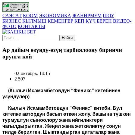
САЯСАТ
КООМ
ЭКОНОМИКА
ЖАНИРМЕМ
ШОУ
БИЗНЕС
КЫЛМЫШ
КЕМЕНГЕР КЕП
КҮЧ БЕРЕН
ВИДЕО-
ФОТО
КОНТАКТЫ
Найти
Ар дайым өзүңдү-өзүң тарбиялоону биринчи
орунга кой
02-октябрь, 14:15
2 507
(Кылыч Исамамбетовдун “Феникс” китебинен
үзүндүлөр)
Кылыч Исамамбетовдун “Феникс” китеби. Бул
китепке автордун басып өткөн жолу, башына түшкөн
турмуштун сыноолору жана ийгиликтери
чагылдырылган. Жеңил жана жеткиликтүү сонун
тилде берилген. Шыктандырган цитаталар жана