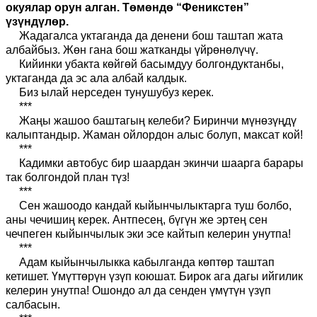
окуялар орун алган. Төмөндө “Феникстен”
үзүндүлөр.
Жадагалса уктаганда да денени бош таштап жата
албайбыз. Жөн гана бош жатканды үйрөнөлүчү.
Кийинки убакта көйгөй басымдуу болгондуктанбы,
уктаганда да эс ала албай калдык.
Биз ылай нерседен тунушубуз керек.
***
Жаңы жашоо баштагың келеби? Биринчи мүнөзүңдү
калыптандыр. Жаман ойлордон алыс болуп, максат кой!
***
Кадимки автобус бир шаардан экинчи шаарга барары
так болгондой план түз!
***
Сен жашоодо кандай кыйынчылыктарга туш болбо,
аны чечишиң керек. Антпесең, бүгүн же эртең сен
чечпеген кыйынчылык эки эсе кайтып келерин унутпа!
***
Адам кыйынчылыкка кабылганда көптөр таштап
кетишет. Үмүттөрүн үзүп коюшат. Бирок ага дагы ийгилик
келерин унутпа! Ошондо ал да сенден үмүтүн үзүп
салбасын.