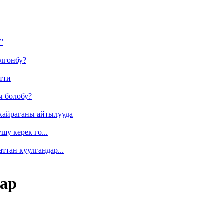
”
лгонбу?
тти
ы болобу?
кайраганы айтылууда
у керек го...
ттан куулгандар...
лар