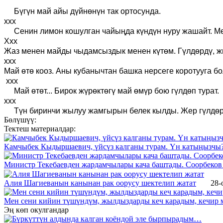
Бүгүн май айы
дүйнөнүн так ортосунда
.
ххх
Сенин лимон кошулган чайыңда күндүн нуру жашайт.
Ме
Ххх
Жаз менен майды чыдамсыздык менен күтөм.
Г
үлдөрдү, 
ххх
Май өтө кооз. Аны кубанычтан башка нерсеге коротууга бо
ххх
Май өтөт... Бирок жүрөктөгү май өмүр бою гүлдөп турат.
ххх
Түн биринчи жылуу жамгырын белек кылды. Жер гүлдөргө
Бөлүшүү:
Тектеш материалдар:
Камчыбек Кыдыршаевич, үйсүз калганы турам. Үн катыңызчы
Министр Текебаевден жардамчылары кача баштады. Соорбеков 
Алия Шагиеванын канынан рак оорусу шектелип жатат
28-
Мен сени кийин түшүндүм, жылдыздарды кеч карадым, кечир 
Эң көп окулгандар