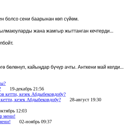
н болсо сени баарынан көп сүйөм.
жылмаюуларды жана жамгыр жыттанган кечтерди
...
лбойт.
 бөлөнүп, кайыңдар бүчүр ачты. Анткени май келди...
?
19-декабрь 21:56
кетти, кезек Абдыбековдобу?
28-август 19:30
октябрь 12:03
мени!
02-ноябрь 09:37