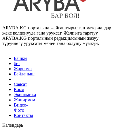
ARYBA.KG порталына жайгаштырылган материалдар
жеке колдонууда гана уруксат. Жалпыга таратуу
ARYBA.KG порталынын редакциясынын жазуу
түрүндөгү уруксаты менен гана болушу мүмкүн.
Башкы
бет
Жарнама
Байланыш
Саясат
Коом
Экономика
Жанирмем
Видео-
Фото
Контакты
Календарь