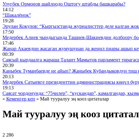
Улугбек Ормонов шайлоодо Оштогу штабды башкарабы?
14:12
“Шакалёнок”
19:28
Эрулан Кокулов: “Кыргызстанда журналисттер деле калган жок
17:50
Медербек Алиев чындыгында Ташиев-Шакиевдин долбоору бо
17:46
Жанар Акаевдин жасаган жумушунан да жеңил пиары ашып ке
00:39
Саясый кырдаалга жараша Талант Мамытов парламент төрагас
20:39
Каныбек Туманбаевде не айып? Жаныбек Кубандыковдун тиш 
20:13
Медербек Сатыевге президенттин администрациясы көңүл буруш
19:13
Саясат чордонунда: “75чилер”, “кускандар”, камалгандар, кызма
»
Кеменгер кеп
» Май тууралуу эң кооз цитаталар
Май тууралуу эң кооз цитата
2 286 ᠌ ᠌ ᠌ ᠌᠌ ᠌ ᠌᠌