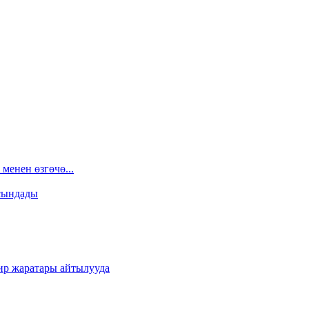
менен өзгөчө...
сындады
ир жаратары айтылууда