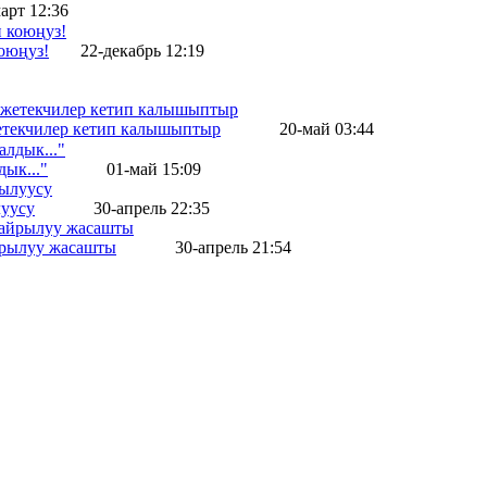
арт 12:36
оюңуз!
22-декабрь 12:19
жетекчилер кетип калышыптыр
20-май 03:44
ык..."
01-май 15:09
уусу
30-апрель 22:35
айрылуу жасашты
30-апрель 21:54