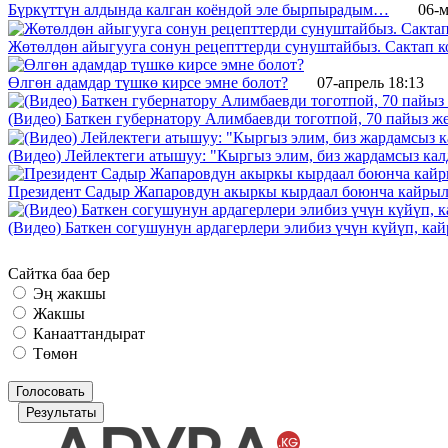
Бүркүттүн алдында калган коёндой эле бырпырадым…
06-м
Жөтөлдөн айыгууга сонун рецепттерди сунуштайбыз. Сактап к
Өлгөн адамдар түшкө кирсе эмне болот?
07-апрель 18:13
(Видео) Баткен губернатору Алимбаевди тоготпой, 70 пайыз 
(Видео) Лейлектеги атышуу: "Кыргыз элим, биз жардамсыз калд
Президент Садыр Жапаровдун акыркы кырдаал боюнча кайрыл
(Видео) Баткен согушунун ардагерлери элибиз үчүн күйүп, к
Сайтка баа бер
Эң жакшы
Жакшы
Канааттандырат
Төмөн
Голосовать
Результаты