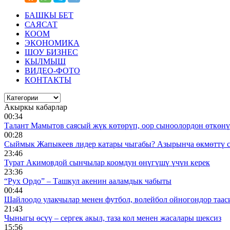
БАШКЫ БЕТ
САЯСАТ
КООМ
ЭКОНОМИКА
ШОУ БИЗНЕС
КЫЛМЫШ
ВИДЕО-ФОТО
КОНТАКТЫ
Акыркы кабарлар
00:34
Талант Мамытов саясый жүк көтөрүп, оор сыноолордон өткөнү 
00:28
Сыймык Жапыкеев лидер катары чыгабы? Азырынча өкмөттү 
23:46
Турат Акимовдой сынчылар коомдун өнүгүшү үчүн керек
23:36
“Рух Ордо” – Ташкул акенин ааламдык чабыты
00:44
Шайлоодо улакчылар менен футбол, волейбол ойногондор таас
21:43
Чыныгы өсүү – сергек акыл, таза кол менен жасалары шексиз
15:56