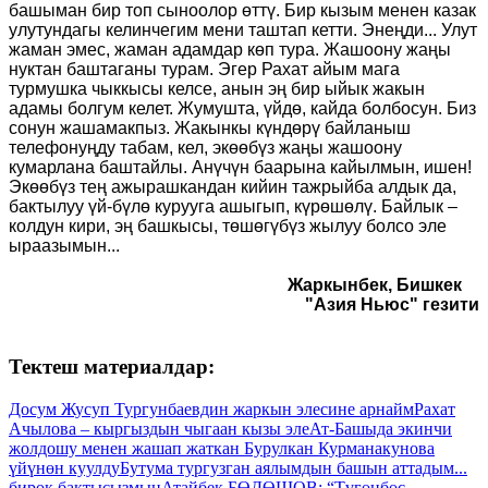
башыман бир топ сыноолор өттү. Бир кызым менен казак
улутундагы келинчегим мени таштап кетти. Энеңди... Улут
жаман эмес, жаман адамдар көп тура. Жашоону жаңы
нуктан баштаганы турам. Эгер Рахат айым мага
турмушка чыккысы келсе, анын эң бир ыйык жакын
адамы болгум келет. Жумушта, үйдө, кайда болбосун. Биз
сонун жашамакпыз. Жакынкы күндөрү байланыш
телефонуңду табам, кел, экөөбүз жаңы жашоону
кумарлана баштайлы. Анүчүн баарына кайылмын, ишен!
Экөөбүз тең ажырашкандан кийин тажрыйба алдык да,
бактылуу үй-бүлө курууга ашыгып, күрөшөлү. Байлык –
колдун кири, эң башкысы, төшөгүбүз жылуу болсо эле
ыраазымын...
Жаркынбек, Бишкек
"Азия Ньюс" гезити
Тектеш материалдар:
Досум Жусуп Тургунбаевдин жаркын элесине арнайм
Рахат
Ачылова – кыргыздын чыгаан кызы эле
Ат-Башыда экинчи
жолдошу менен жашап жаткан Бурулкан Курманакунова
үйүнөн куулду
Бутума тургузган аялымдын башын аттадым...
бирок бактысызмын
Атайбек БӨДӨШОВ: “Түгөнбөс