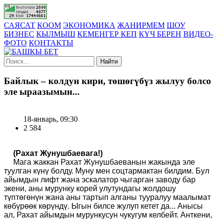
САЯСАТ
КООМ
ЭКОНОМИКА
ЖАНИРМЕМ
ШОУ
БИЗНЕС
КЫЛМЫШ
КЕМЕНГЕР КЕП
КҮЧ БЕРЕН
ВИДЕО-
ФОТО
КОНТАКТЫ
Найти
Байлык – колдун кири, төшөгүбүз жылуу болсо
эле ыраазымын...
18-январь, 09:30
2 584
(Рахат Жунушбаевага!)
Мага жаккан Рахат Жунушбаеванын жакында эле
туулган күнү болду. Муну мен соцтармактан билдим. Бул
айымдын лифт жана эскалатор чыгарган заводу бар
экени, аны мурунку корей улутундагы жолдошу
түптөгөнүн жана аны тартып алганы тууралуу маалымат
көбүрөөк көрүндү. Ыгын билсе жулуп кетет да... Анысы
ал, Рахат айымдын мурункусун чукугум келбейт. Анткени,