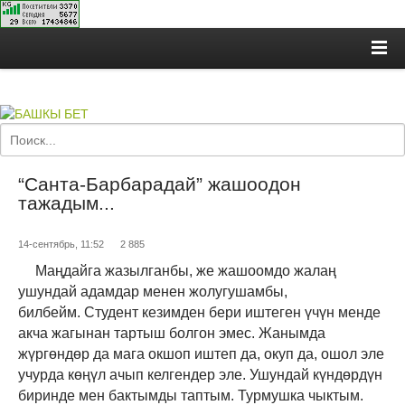
“Санта-Барбарадай” жашоодон
тажадым...
14-сентябрь, 11:52
2 885
Маңдайга жазылганбы, же жашоомдо жалаң
ушундай адамдар менен жолугушамбы,
билбейм. Студент кезимден бери иштеген үчүн менде
акча жагынан тартыш болгон эмес. Жанымда
жүргөндөр да мага окшоп иштеп да, окуп да, ошол эле
учурда көңүл ачып келгендер эле. Ушундай күндөрдүн
биринде мен бактымды таптым. Турмушка чыктым.