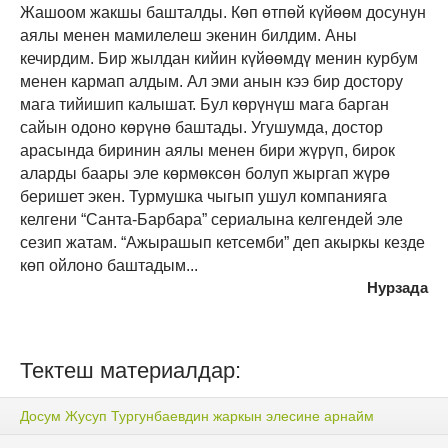
Жашоом жакшы башталды. Көп өтпөй күйөөм досунун
аялы менен мамилелеш экенин билдим. Аны
кечирдим. Бир жылдан кийин күйөөмдү менин курбум
менен кармап алдым. Ал эми анын кээ бир достору
мага тийишип калышат. Бул көрүнүш мага барган
сайын одоно көрүнө баштады. Угушумда, достор
арасында биринин аялы менен бири жүрүп, бирок
аларды баары эле көрмөксөн болуп жыргап жүрө
беришет экен. Турмушка чыгып ушул компанияга
келгени “Санта-Барбара” сериалына келгендей эле
сезип жатам. “Ажырашып кетсемби” деп акыркы кезде
көп ойлоно баштадым...
Нурзада
Тектеш материалдар:
Досум Жусуп Тургунбаевдин жаркын элесине арнайм