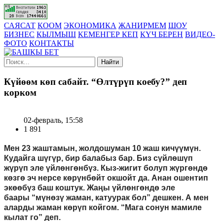
САЯСАТ
КООМ
ЭКОНОМИКА
ЖАНИРМЕМ
ШОУ
БИЗНЕС
КЫЛМЫШ
КЕМЕНГЕР КЕП
КҮЧ БЕРЕН
ВИДЕО-
ФОТО
КОНТАКТЫ
Найти
Күйөөм көп сабайт. “Өлтүрүп коебу?” деп
корком
02-февраль, 15:58
1 891
Мен 23 жаштамын, жолдошуман 10 жаш кичүүмүн.
Кудайга шүгүр, бир балабыз бар. Биз сүйлөшүп
жүрүп эле үйлөнгөнбүз. Кыз-жигит болуп жүргөндө
көзгө
эч нерсе көрүнбөйт окшойт да. Анан ошентип
экөөбүз
баш коштук
. Жа
ң
ы үйлөнгөндө эле
баары
“мүнөзү
жаман
,
катуурак бол
”
де
шкен
.
А мен
аларды жаман көрүп койгом. “Мага сонун мамиле
кылат го” деп.