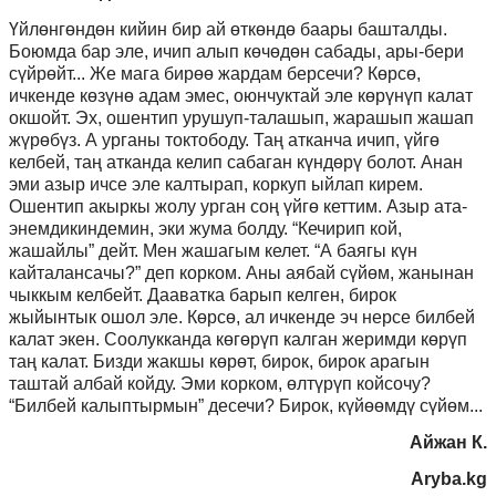
Үйлөнгөндөн кийин бир ай өткөндө баары башталды.
Боюмда бар эле, ичип алып көчөдөн сабады, ары-бери
сүйрөйт... Же мага бирөө жардам берсечи? Көрсө,
ичкенде көзүнө адам эмес, оюнчуктай эле көрүнүп калат
окшойт. Эх, ошентип урушуп-талашып, жарашып жашап
жүрөбүз. А урганы токтободу. Таң атканча ичип, үйгө
келбей, таң атканда келип сабаган күндөрү болот. Анан
эми азыр ичсе эле калтырап, коркуп ыйлап кирем.
Ошентип акыркы жолу урган соң үйгө кеттим. Азыр ата-
энемдикиндемин, эки жума болду. “Кечирип кой,
жашайлы” дейт. Мен жашагым келет. “А баягы күн
кайталансачы?” деп корком. Аны аябай сүйөм, жанынан
чыккым келбейт. Дааватка барып келген, бирок
жыйынтык ошол эле. Көрсө, ал ичкенде эч нерсе билбей
калат экен. Соолукканда көгөрүп калган жеримди көрүп
таң калат. Бизди жакшы көрөт, бирок, бирок арагын
таштай албай койду. Эми корком, өлтүрүп койсочу?
“Билбей калыптырмын” десечи? Бирок, күйөөмдү сүйөм...
Айжан К.
Aryba.kg