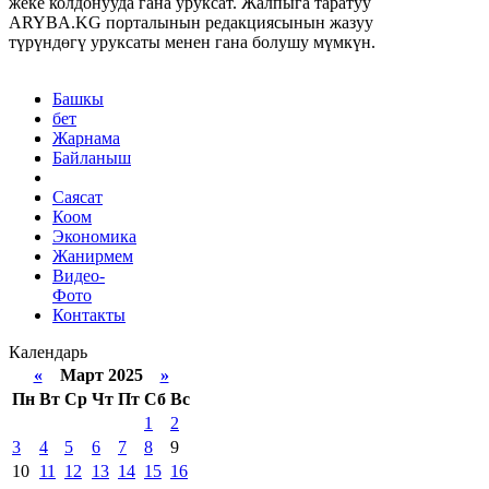
жеке колдонууда гана уруксат. Жалпыга таратуу
ARYBA.KG порталынын редакциясынын жазуу
түрүндөгү уруксаты менен гана болушу мүмкүн.
Башкы
бет
Жарнама
Байланыш
Саясат
Коом
Экономика
Жанирмем
Видео-
Фото
Контакты
Календарь
«
Март 2025
»
Пн
Вт
Ср
Чт
Пт
Сб
Вс
1
2
3
4
5
6
7
8
9
10
11
12
13
14
15
16