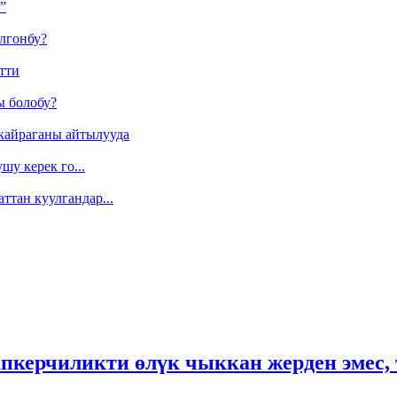
”
лгонбу?
тти
ы болобу?
кайраганы айтылууда
у керек го...
ттан куулгандар...
пкерчиликти өлүк чыккан жерден эмес, 