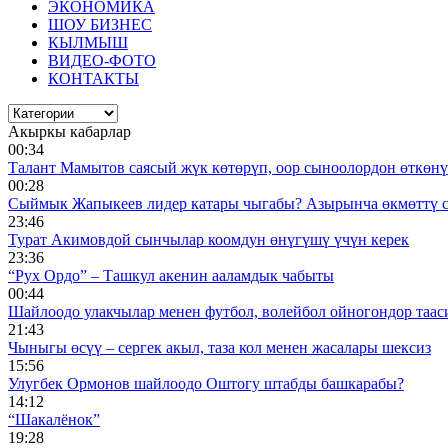
ЭКОНОМИКА
ШОУ БИЗНЕС
КЫЛМЫШ
ВИДЕО-ФОТО
КОНТАКТЫ
Акыркы кабарлар
00:34
Талант Мамытов саясый жүк көтөрүп, оор сыноолордон өткөнү 
00:28
Сыймык Жапыкеев лидер катары чыгабы? Азырынча өкмөттү 
23:46
Турат Акимовдой сынчылар коомдун өнүгүшү үчүн керек
23:36
“Рух Ордо” – Ташкул акенин ааламдык чабыты
00:44
Шайлоодо улакчылар менен футбол, волейбол ойногондор таас
21:43
Чыныгы өсүү – сергек акыл, таза кол менен жасалары шексиз
15:56
Улугбек Ормонов шайлоодо Оштогу штабды башкарабы?
14:12
“Шакалёнок”
19:28