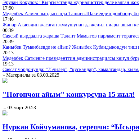
Эрулан Кокулов: “Кыргызстанда журналисттер деле калган жок
17:50
Медербек Алиев чындыгында Ташиев-Шакиевдин долбоору бо
17:46
Жанар Акаевдин жасаган жумушунан да жеңил пиары ашып ке
00:39
Саясый кырдаалга жараша Талант Мамытов парламент төрагас
20:39
Каныбек Туманбаевде не айып? Жаныбек Кубандыковдун тиш 
20:13
Медербек Сатыевге президенттин администрациясы көңүл буруш
19:13
Саясат чордонунда: “75чилер”, “кускандар”, камалгандар, кызма
» Материалы за 03.03.2025
"Погончон айым" конкурсуна 15 жыл!
...
03 март 20:53
Нуркан Койчуманова, серепчи: “Ысыра