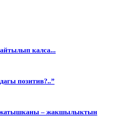
айтылып калса...
дагы позитив?..”
ып жатышканы – жакшылыктын