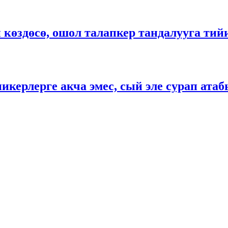
и көздөсө, ошол талапкер тандалууга ти
керлерге акча эмес, сый эле сурап атаб