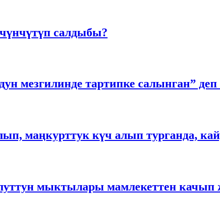
 чүнчүтүп салдыбы?
ун мезгилинде тартипке салынган” деп 
ып, маңкурттук күч алып турганда, кай
 “Улуттун мыктылары мамлекеттен кач