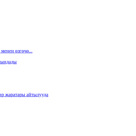
менен өзгөчө...
сындады
ир жаратары айтылууда