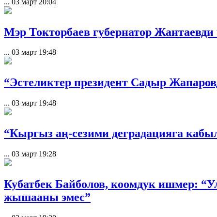
...
03 март 20:04
Мэр Токторбаев губернатор Жантаевди
...
03 март 19:48
“Эстеликтер президент Садыр Жапаровд
...
03 март 19:48
“Кыргыз аң-сезими деградацияга кабыл
...
03 март 19:28
Кубатбек Байболов, коомдук ишмер:
жышааны эмес”