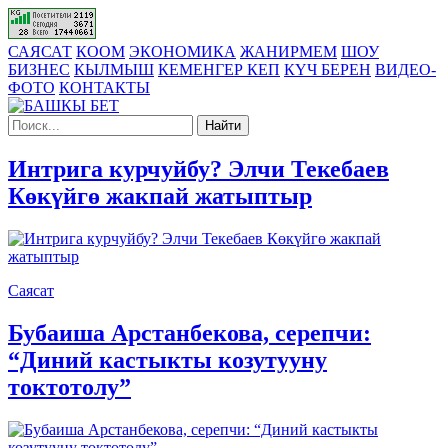
САЯСАТ
КООМ
ЭКОНОМИКА
ЖАНИРМЕМ
ШОУ
БИЗНЕС
КЫЛМЫШ
КЕМЕНГЕР КЕП
КҮЧ БЕРЕН
ВИДЕО-
ФОТО
КОНТАКТЫ
Найти
Интрига курчуйбу? Элчи Текебаев
Көкүйгө жакпай жатыптыр
Саясат
Бубаиша Арстанбекова, серепчи:
“Диний кастыкты козутууну
токтотолу”