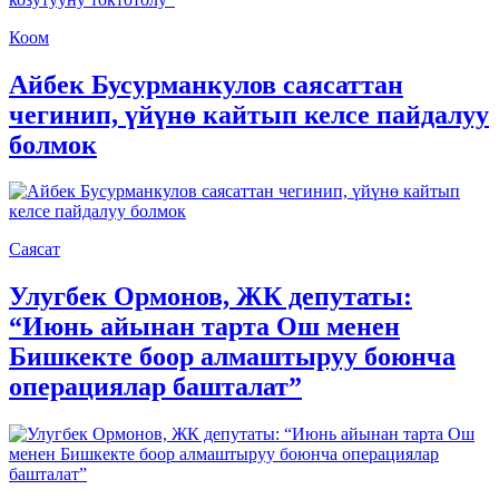
Коом
Айбек Бусурманкулов саясаттан
чегинип, үйүнө кайтып келсе пайдалуу
болмок
Саясат
Улугбек Ормонов, ЖК депутаты:
“Июнь айынан тарта Ош менен
Бишкекте боор алмаштыруу боюнча
операциялар башталат”