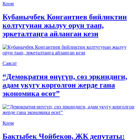
Коом
Кубанычбек Конгантиев бийликтин
колтугунан жылуу орун таап,
эркеталтаңга айланган кези
Саясат
“Демократия өнүгүп, сөз эркиндиги,
адам укугу корголгон жерде гана
экономика өсөт”
Коом
Бактыбек Чойбеков, ЖК депутаты: