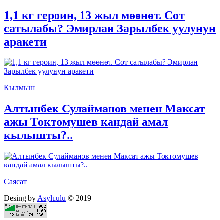
1,1 кг героин, 13 жыл мөөнөт. Сот
сатылабы? Эмирлан Зарылбек уулунун
аракети
Кылмыш
Алтынбек Сулайманов менен Максат
ажы Токтомушев кандай амал
кылышты?..
Саясат
Desing by
Asyluulu
© 2019