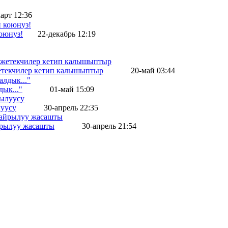
арт 12:36
оюңуз!
22-декабрь 12:19
жетекчилер кетип калышыптыр
20-май 03:44
ык..."
01-май 15:09
уусу
30-апрель 22:35
айрылуу жасашты
30-апрель 21:54