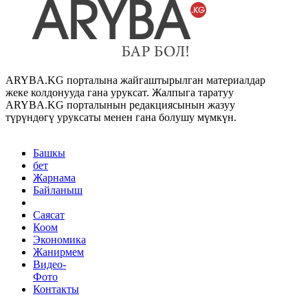
ARYBA.KG порталына жайгаштырылган материалдар
жеке колдонууда гана уруксат. Жалпыга таратуу
ARYBA.KG порталынын редакциясынын жазуу
түрүндөгү уруксаты менен гана болушу мүмкүн.
Башкы
бет
Жарнама
Байланыш
Саясат
Коом
Экономика
Жанирмем
Видео-
Фото
Контакты