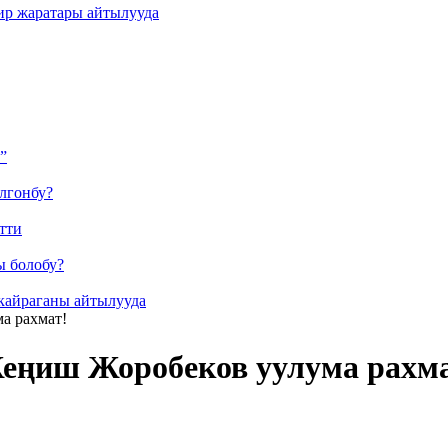
ир жаратары айтылууда
”
лгонбу?
тти
ы болобу?
кайраганы айтылууда
а рахмат!
Жеңиш Жоробеков уулума рахм