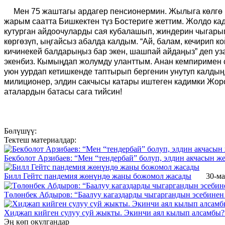
Мен 75 жаштагы ардагер пенсионермин. Жылыга көлгө 
жарым саатта Бишкектен түз Бостериге жеттим. Жолдо к
кутурган айдоочуларды сая кубалашып, жиндерин чыгарып
көргөзүп, ыңгайсыз абалда калдым. “Ай, балам, кечирип ко
кичинекей балдарыңыз бар экен, шашпай айдаңыз” деп уза
экенбиз. Кымыңдап жолумду уланттым. Анан кемпиримен су
уюн уурдап кетишкенде таптырып бергенин унутуп калдың
милиционер, элдин сакчысы катары иштеген кадимки Жоро
аталардын батасы сага тийсин!
Бөлүшүү:
Тектеш материалдар:
Бекболот Арзибаев: “Мен “тендербай” болуп, элдин акчасын ж
Билл Гейтс пандемия жөнүндө жаңы божомол жасады
30-ма
Төлөнбек Абдыров: “Баалуу кагаздарды чыгаргандын эсебинен
Хиджап кийген сулуу суй жыкты. Экинчи аял кылып алсамбы?.
Эң көп окулгандар