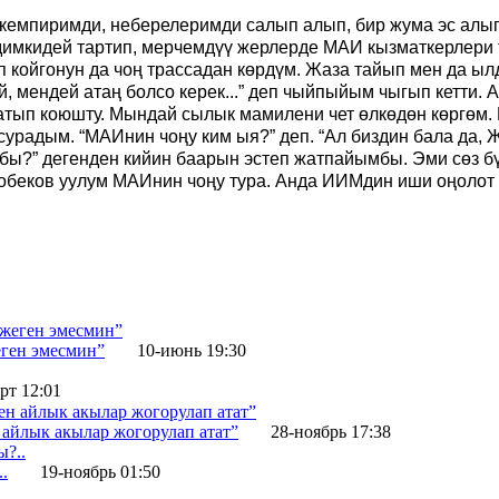
кемпиримди, неберелеримди салып алып, бир жума эс алып
адимкидей тартип, мерчемдүү жерлерде МАИ кызматкерлери
 койгонун да чоң трассадан көрдүм. Жаза тайып мен да ыл
й, мендей атаң болсо керек...” деп чыйпыйым чыгып кетти. А
тып коюшту. Мындай сылык мамилени чет өлкөдөн көргөм. К
радым. “МАИнин чоңу ким ыя?” деп. “Ал биздин бала да, Ж
бы?” дегенден кийин баарын эстеп жатпайымбы. Эми сөз бү
беков уулум МАИнин чоңу тура. Анда ИИМдин иши оңолот э
еген эмесмин”
10-июнь 19:30
рт 12:01
 айлык акылар жогорулап атат”
28-ноябрь 17:38
.
19-ноябрь 01:50