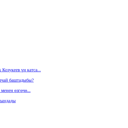
Козукеев үн катса...
алчай баштадыбы?
менен өзгөчө...
сындады