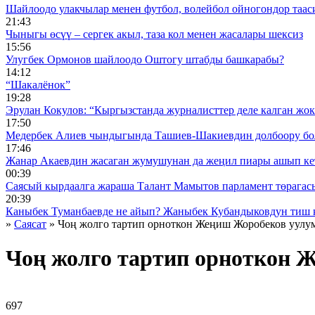
Шайлоодо улакчылар менен футбол, волейбол ойногондор таас
21:43
Чыныгы өсүү – сергек акыл, таза кол менен жасалары шексиз
15:56
Улугбек Ормонов шайлоодо Оштогу штабды башкарабы?
14:12
“Шакалёнок”
19:28
Эрулан Кокулов: “Кыргызстанда журналисттер деле калган жок
17:50
Медербек Алиев чындыгында Ташиев-Шакиевдин долбоору бо
17:46
Жанар Акаевдин жасаган жумушунан да жеңил пиары ашып ке
00:39
Саясый кырдаалга жараша Талант Мамытов парламент төрагас
20:39
Каныбек Туманбаевде не айып? Жаныбек Кубандыковдун тиш 
»
Саясат
» Чоң жолго тартип орноткон Жеңиш Жоробеков уулум
Чоң жолго тартип орноткон 
697 ᠌ ᠌ ᠌ ᠌᠌ ᠌ ᠌᠌