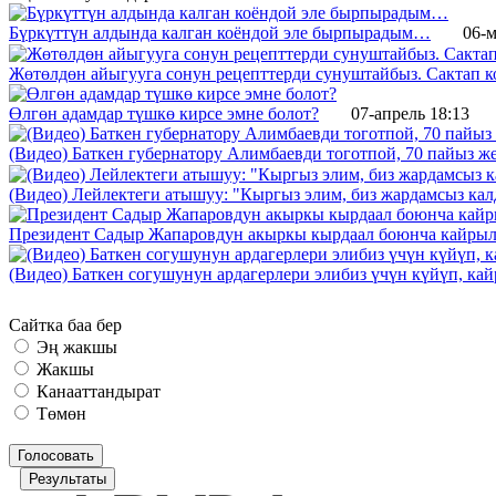
Бүркүттүн алдында калган коёндой эле бырпырадым…
06-м
Жөтөлдөн айыгууга сонун рецепттерди сунуштайбыз. Сактап к
Өлгөн адамдар түшкө кирсе эмне болот?
07-апрель 18:13
(Видео) Баткен губернатору Алимбаевди тоготпой, 70 пайыз 
(Видео) Лейлектеги атышуу: "Кыргыз элим, биз жардамсыз калд
Президент Садыр Жапаровдун акыркы кырдаал боюнча кайрыл
(Видео) Баткен согушунун ардагерлери элибиз үчүн күйүп, к
Сайтка баа бер
Эң жакшы
Жакшы
Канааттандырат
Төмөн
Голосовать
Результаты