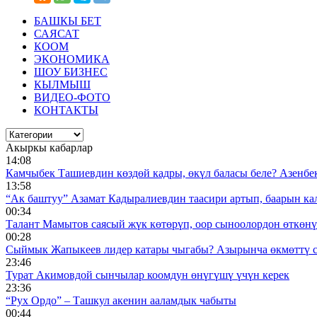
БАШКЫ БЕТ
САЯСАТ
КООМ
ЭКОНОМИКА
ШОУ БИЗНЕС
КЫЛМЫШ
ВИДЕО-ФОТО
КОНТАКТЫ
Акыркы кабарлар
14:08
Камчыбек Ташиевдин көздөй кадры, өкүл баласы беле? Азенбек 
13:58
“Ак баштуу” Азамат Кадыралиевдин таасири артып, баарын к
00:34
Талант Мамытов саясый жүк көтөрүп, оор сыноолордон өткөнү 
00:28
Сыймык Жапыкеев лидер катары чыгабы? Азырынча өкмөттү 
23:46
Турат Акимовдой сынчылар коомдун өнүгүшү үчүн керек
23:36
“Рух Ордо” – Ташкул акенин ааламдык чабыты
00:44