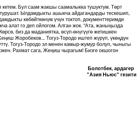
 кетем. Бул саам жакшы саамалыкка тушуктум. Төрт
 турушат. Ылдамдыкты ашыкча айдагандарды тескешип,
дамдыкты көбөйткөнүм үчүн токтоп, документтеримди
кча алат го деп ойлогом. Алган жок. “Ата, жаныңызда
өрсө, биз да маданиятка, өсүп-өнүгүүгө жетишкен
еңиш Жоробеков... Тогуз-Тородо иштеп жүрүп, үкөңдүн
ттү. Тогуз-Тородо эл менен камыр-жумур болуп, чыныгы
кен. Рахмат сага, Жеңиш чырагым! Бизге окшогон
Болотбек, ардагер
"Азия Ньюс" гезити