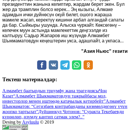
президенттин жанына келиптир, жардам берет экен. Бул
жер да трамплин болсо керек... Эң кызыгы, Алмаке
адамдын ички дүйнөсүн окуй билет, ошого жараша
мамиле жасап, керектүү кишини арбап алгандай сапаты
да бар. Сыйкыры ушунда. Алыска чуркайт. Көксөгөнү –
келечек муун астында мамлекеттик деңгээлде из
калтыруу. Садыр Жапаров иш жүзүндө Алмамбет
Шыкмаматовдун кеңештерин укса, адашпайт, а укпаса...
"Азия Ньюс" гезити
Тектеш материалдар:
Алмамбет баатырдын триумфу жана трагедиясы
Чоң
Казат
“Алмамбет Шыкмаматовдун тажрыйбасы мол,
инвесторлор менен иштөөдө катачылык кетирбейт”
Алмамбет
Шыкмаматов: “Сегизбаев контрабанданы көзөмөлдөгөнү үчүн
жоопко тартылат”
Дүйшөнкул Чотонов: “Суракта Текебаевди
күнөөлөп, өзүмдү кантип сатмак элем?..”
Desing by
Asyluulu
© 2019