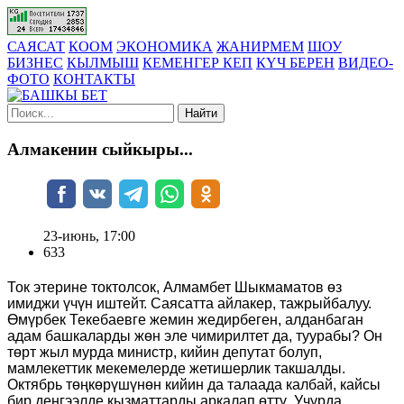
САЯСАТ
КООМ
ЭКОНОМИКА
ЖАНИРМЕМ
ШОУ
БИЗНЕС
КЫЛМЫШ
КЕМЕНГЕР КЕП
КҮЧ БЕРЕН
ВИДЕО-
ФОТО
КОНТАКТЫ
Найти
Алмакенин сыйкыры...
23-июнь, 17:00
633
Ток этерине токтолсок, Алмамбет Шыкмаматов өз
имиджи үчүн иштейт. Саясатта айлакер, тажрыйбалуу.
Өмүрбек Текебаевге жемин жедирбеген, алданбаган
адам башкаларды жөн эле чимирилтет да, туурабы? Он
төрт жыл мурда министр, кийин депутат болуп,
мамлекеттик мекемелерде жетишерлик такшалды.
Октябрь төңкөрүшүнөн кийин да талаада калбай, кайсы
бир деңгээлде кызматтарды аркалап өттү. Учурда