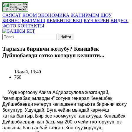
САЯСАТ
КООМ
ЭКОНОМИКА
ЖАНИРМЕМ
ШОУ
БИЗНЕС
КЫЛМЫШ
КЕМЕНГЕР КЕП
КҮЧ БЕРЕН
ВИДЕО-
ФОТО
КОНТАКТЫ
Найти
Тарыхта биринчи жолубу? Кеңешбек
Дүйшөбаевди сотко көтөрүп келишти...
18-май, 13:40
766
Укук коргоочу Азиза Абдирасулова жазгандай,
“кемпирабадчылардын” сотуна генерал Кеңешбек
Дүйшөбаевди көтөрүп келишкени тарыхта биринчи жолу
болуптур. Ушундай. Буга чейин мындай көрүнүш
катталбаптыр. Бир эсе коомчулук таңгалууда. Кеңешбек
Дүйшөбаевдин кан басымы 200гө чейин көтөрүлүп, өз
алдынча баса албай калган. Кооптуу көрүнүш.