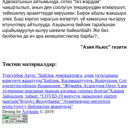
Адвокатынын айтымында, сотко “тез жардам”
чакыртылып, анын ден соолугун текшерүүдөн өткөрүшүп,
тийешелүү аракеттерди көрүшкөн. Бирок абалы жакшыра
элек. Баш коргоо чарасын өзгөртүп, үй камагына чыгаруу
өтүнүчтөрү айтылууда. Азырынча бийлик тарабынан
ырайымдуулук кылуу шекили байкалбайт. Же биз
билбеген да ич ара келишпестиктер барбы?..
"Азия Ньюс" гезити
Тектеш материалдар:
Турсунбек Акун: “Бийлик демократияга, адам укуктарына
коркунуч жаратууда”
Бийлик. Кылмыштуулук. Коррупция. Сот
адилеттиги
Бекен Назаралиев: “Жумабек Асанкулов Орто Азия
элдеринин арасынан чыккан алгачкы генерал болгон”
Хашим
Зайналиев, табып: “COVID-19 вирусун дарылоону иштеп
чыктым”
Кундуз Жолдубаева: “Атамбаевдин өмүрүнүн
коопсуздугу бийликтин моюнунда”
Desing by
Asyluulu
© 2019