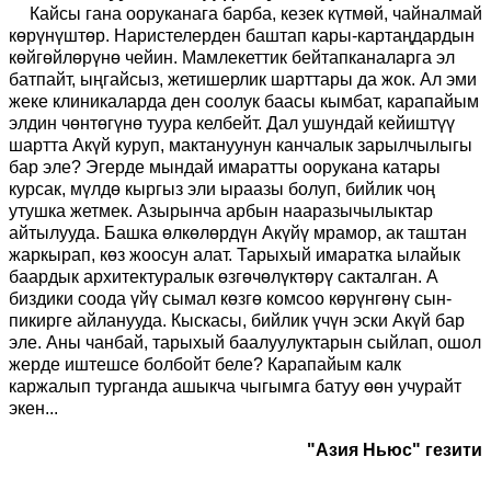
Кайсы гана ооруканага барба, кезек күтмөй, чайналмай
көрүнүштөр. Наристелерден баштап кары-картаңдардын
көйгөйлөрүнө чейин. Мамлекеттик бейтапканаларга эл
батпайт, ыңгайсыз, жетишерлик шарттары да жок. Ал эми
жеке клиникаларда ден соолук баасы кымбат, карапайым
элдин чөнтөгүнө туура келбейт. Дал ушундай кейиштүү
шартта Акүй куруп, мактануунун канчалык зарылчылыгы
бар эле? Эгерде мындай имаратты оорукана катары
курсак, мүлдө кыргыз эли ыраазы болуп, бийлик чоң
утушка жетмек. Азырынча арбын нааразычылыктар
айтылууда. Башка өлкөлөрдүн Акүйү мрамор, ак таштан
жаркырап, көз жоосун алат. Тарыхый имаратка ылайык
баардык архитектуралык өзгөчөлүктөрү сакталган. А
биздики соода үйү сымал көзгө комсоо көрүнгөнү сын-
пикирге айланууда. Кыскасы, бийлик үчүн эски Акүй бар
эле. Аны чанбай, тарыхый баалуулуктарын сыйлап, ошол
жерде иштешсе болбойт беле? Карапайым калк
каржалып турганда ашыкча чыгымга батуу өөн учурайт
экен...
"Азия Ньюс" гезити