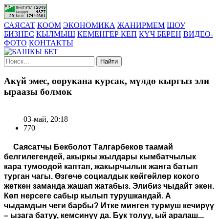
САЯСАТ
КООМ
ЭКОНОМИКА
ЖАНИРМЕМ
ШОУ
БИЗНЕС
КЫЛМЫШ
КЕМЕНГЕР КЕП
КҮЧ БЕРЕН
ВИДЕО-
ФОТО
КОНТАКТЫ
Найти
Акүй эмес, оорукана курсак, мүлдө кыргыз эли
ыраазы болмок
03-май, 20:18
770
Саясатчы Бекболот Талгарбеков таамай
белгилегендей, акыркы жылдары кымбатчылык
кара тумоодой каптап, жакырчылык жанга батып
турган чагы. Өзгөчө социалдык көйгөйлөр кокого
жеткен заманда жашап жатабыз. Элибиз чыдайт экен.
Көп нерсеге сабыр кылып турушкандай. А
чыдамдын чеги барбы? Итке минген турмуш кечирүү
– ызага батуу, кемсинүү да. Бук толуу, ый аралаш...