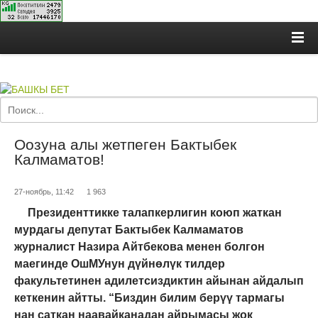
Оозуна алы жетпеген Бактыбек
Калмаматов!
27-ноябрь, 11:42
1 963
Президенттикке талапкерлигин коюп жаткан
мурдагы депутат Бактыбек Калмаматов
журналист Назира Айтбекова менен болгон
маегинде ОшМУнун дүйнөлүк тилдер
факультетинен адилетсиздиктин айынан айдалып
кеткенин айтты. “Биздин билим берүү тармагы
нан саткан наавайканадан айрымасы жок