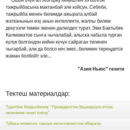
Ошон үчүн ал Жогорку Кеңештен ээ болгон
тажрыйбасына мактанбай эле койсун. Себеби,
тажрыйба менен билимди ажырата албай
жатканынын өзү анын интеллекти, жалпы билим
деңгээли төмөн экенин далилдеп турат. Эми Бактыбек
Калмаматов сынга чычалабай, алыска чабыла турган
күлүк болгондон кийин күчүн сайраган тилинен
чыгарбай, али да болсо кеч эмес, билимин тереңдетсе
жаман болбойт эле...
"Азия Ньюс" гезити
Тектеш материалдар:
Туратбек Мадылбеков: “Президенттик башкарууга өтсөк,
келечекке чекит коёлу”
Тубаса илимпоз, таасын интеллигенттин ибараты