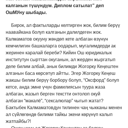
калганын түшүндүм.
Диплом сатылат” деп
ОшМУну шыбады.
Бирок, ал фактыларды келтирген жок, билим берүү
наавайкана болуп калганын далилдеген жок.
Калмаматов о
кууну жөндөп кет
е
албаган өзүнүн
кемчилигин башкаларга оодарып, мугалимдерди ак
жеринен каралай береби
?
Кийин Ош юридикалык
институтун сырттан окуганын, ал жерден жыргатып
деле билим албай
,
анык билимди Жогорку Кеңештен
алганын баса көрсөтүп айтты. Эгер Жогорку Кеңеш
жакшы билим берүү борбору бол
уп
,
“Оксфорд” болуп
кетсе,
анда эмне үчүн фамил
и
ясын туура жаза
албаган, жазып берген текст
т
и онтолоп окуй
албаган
“м
акалё
”
,
“с
екс
а
люлар
”
чыгып жатат?
Бактыбек Калмаматовдун тилинен чаң чыкканы менен
ал сүйлөгөндө билими тайкы экени көрүнүп калып
жатпайбы?!