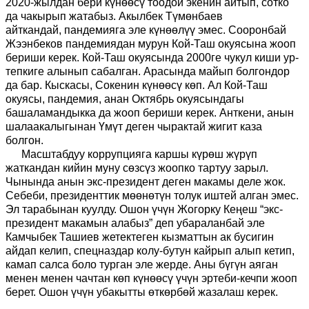
2020-жылдан бери күнөөсү тоодой экенин айтып, сотко
да чакырып жатабыз. Акылбек Түмөнбаев
айткандай
,
пандемияга эле күнөөлүү эмес. Сооронбай
Жээнбеков пандемиядан мурун Кой-Таш окуясына жооп
бериши керек. Кой-Таш окуясында 2000ге чукул киши ур-
тепкиге алынып сабалган. Арасында майып болгондор
да бар. Кыскасы, Со
кенин
күнөөсү көп. Ал Кой-Таш
окуясы, пандемия
,
анан
О
ктябрь окуясындагы
башаламандыкка да жооп бериши
керек
. Анткени, анын
шалаакалыгынан Үмүт деген чырактай жигит каза
болгон.
Масштабдуу коррупцияга каршы күрөш жүрүп
жаткандан кийин муну сөзсүз жоопко тарт
уу зарыл
.
Чынында
анын
экс-президент деген макамы деле жок.
Себеби, президенттик мөөнөтүн толук иштей алган
эмес
.
Эл тарабынан куулду. Ошон үчүн Жогорку Кеңеш
“
экс-
президент макамын алабыз
”
деп убараланбай эле
Камчыбек Ташиев жетектеген кызматтын ак бусигин
айдап келип, спецназдар колу-бутун кайрып алып кетип,
камап салса боло турган эле жерде. Аны бүгүн аяган
менен менен чачтан көп күнөөсү үчүн эртеби
-
кечпи жооп
берет. Ошон үчүн убакыт
т
ы өткөрбөй жазалаш керек.