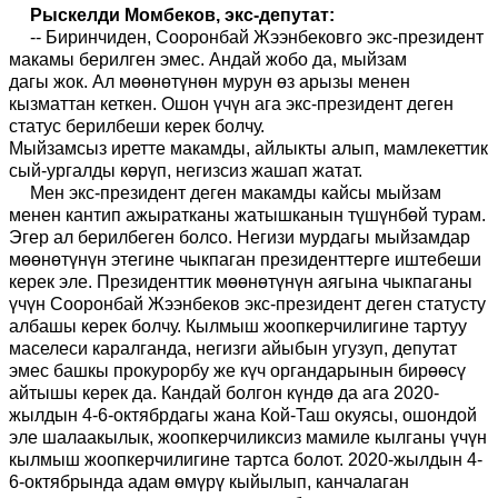
Рыскелди Момбеков
, экс-депутат
:
-
-
Биринчиден, Сооронбай Жээнбековго экс-президент
макамы берилген эмес. Андай жобо да, мыйзам
да
гы
жок. Ал мөөнөтүнөн мурун өз арызы менен
кызматтан кеткен. Ошон үчүн ага экс-президент деген
статус берилбеши керек болчу.
Мыйзамсыз
иретте
макамд
ы, айлыкты алып,
мамлекеттик
сый-ургалды көрүп, негизсиз жашап жатат.
Мен экс-президент деген макамды кайсы мыйзам
менен кантип ажыратканы жатышканын түшүнбөй турам.
Эгер ал берилбеген болсо. Негизи мурдагы мыйзамдар
мөөнөтүнүн этегине чыкпаган президенттерге иштебеши
керек эле. Президенттик мөөнөтүнүн аягына чыкпаганы
үчүн Сооронбай Жээнбеков экс-президент деген статусту
албашы керек болчу. Кылмыш жоопкерчилигине тартуу
маселеси каралганда
,
негизги айыбын угузуп, депутат
эмес
б
ашкы прокурорбу же күч органдарынын бирөөсү
айтышы керек
да.
Кандай болгон күндө да ага 2020-
жылдын 4-6-октябрдагы жана Кой-Таш окуясы
,
ошондой
эле
шалаакылык, жоопкерчиликсиз мамиле кылганы үчүн
кылмыш жоопкерчилигине тартса болот. 2020-жылдын 4-
6-октябрында адам өмүрү кыйылып, канчалаган