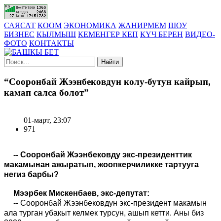
САЯСАТ
КООМ
ЭКОНОМИКА
ЖАНИРМЕМ
ШОУ
БИЗНЕС
КЫЛМЫШ
КЕМЕНГЕР КЕП
КҮЧ БЕРЕН
ВИДЕО-
ФОТО
КОНТАКТЫ
Найти
“Сооронбай Жээнбековдун колу-бутун кайрып,
камап салса болот”
01-март, 23:07
971
-- Сооронбай Жээнбековду экс-президенттик
макамынан ажыратып, жоопкерчиликке тартууга
негиз барбы?
Мээрбек Мискенбаев, экс-депутат:
-- Сооронбай Жээнбековдун экс-президент макамын
ала турган убакыт келмек турсун, ашып кетти. Аны
биз