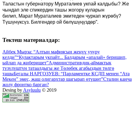
Таластын губернатору Мураталиев укпай калдыбы? Же
чындап эле спикердин ташы жогору куларын
билип
,
Марат Мураталиев эмитеден чуркап жүрөбү?
Түшүнүксүз
.
Билгендер ой бөлүшүңүздөр
”
.
Тектеш материалдар:
Айбек Мырза: “Алтын мафиясын жеңүү учуру
келди”
“Кулактарым укпайт... Балдарым «апалай» беришип,
ыйлап да жиберишет”
Административдик-аймактык
түзүлүштүн татаалдыгы же Төлөбек агабыздын төлгө
ташы
Бегалы НАРГОЗУЕВ: “Парламентке КСДП менен “Ата
Мекен” эмес, жаш олигархтар шагырап өтүшөт”
Сталин канча
жолу фронтко барган?
Desing by
Asyluulu
© 2019