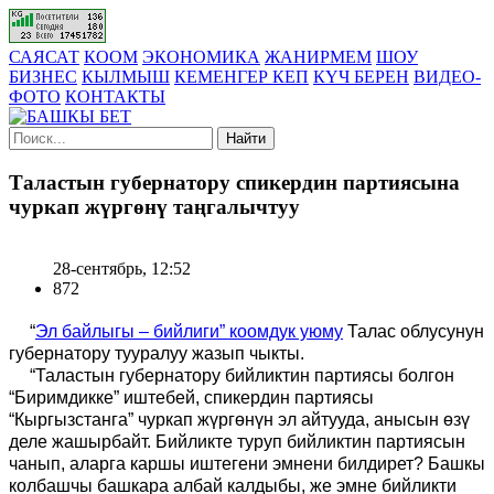
САЯСАТ
КООМ
ЭКОНОМИКА
ЖАНИРМЕМ
ШОУ
БИЗНЕС
КЫЛМЫШ
КЕМЕНГЕР КЕП
КҮЧ БЕРЕН
ВИДЕО-
ФОТО
КОНТАКТЫ
Найти
Таластын губернатору спикердин партиясына
чуркап жүргөнү таңгалычтуу
28-сентябрь, 12:52
872
“
Эл байлыгы – бийлиги” коомдук уюму
Талас облусунун
губернатору тууралуу жазып чыкты.
“Таластын губернатору бийликтин партиясы болгон
“Биримдикке” иштебей, спикердин партиясы
“Кыргызстанга” чуркап жүргөнүн эл айтууда, анысын өзү
деле жашырбайт.
Бийликте туруп бийликтин партиясын
чанып, аларга каршы иштегени эмнени билдирет? Башкы
колбашчы башкара албай калдыбы, же эмне
б
ийликти