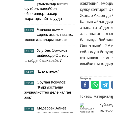
улакчылар менен
жектешип, эмоци
футбол, волейбол
күлкү келтирет. 
ойногондор таасир
Жанар Акаев да 
жаратары айтылууда
башын айландыры
атынан ата” дег
Чыныгы өсүү –
21:43
алышпаганы кызы
сергек акыл, таза кол
менен жасалары шексиз
башында бийликк
Ошол чынбы? Акүй
Улугбек Ормонов
15:56
сүйлөмүш болуш
шайлоодо Оштогу
жатышканы эмнен
штабды башкарабы?
акыйкатты алдыр
“Шакалёнок”
14:12
Бөлүшүү:
Эрулан Кокулов:
19:28
“Кыргызстанда
журналисттер деле калган
Тектеш материалд
жок”
Күйөөм
Медербек Алиев
17:50
телефон