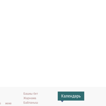
Башкы бет
Календарь
Жарнама
Байланыш
ар жеке