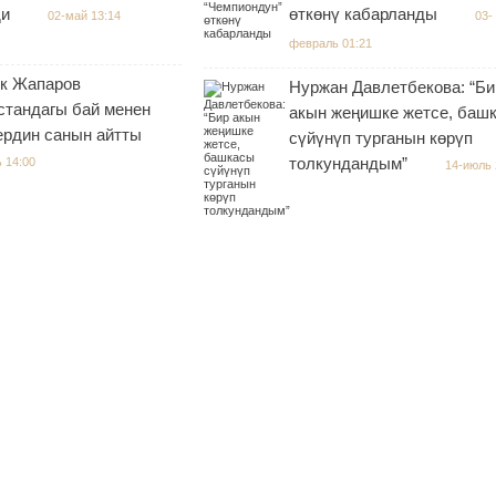
ди
өткөнү кабарланды
02-май 13:14
03-
февраль 01:21
к Жапаров
Нуржан Давлетбекова: “Би
стандагы бай менен
акын жеңишке жетсе, баш
ердин санын айтты
сүйүнүп турганын көрүп
толкундандым”
 14:00
14-июль 