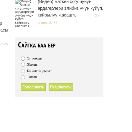
(Видео) Баткен согушунун
ардагерлери элибиз үчүн күйүп,
кайрылуу жасашты
30-
р
апрель 21:54
касы
Сайтка баа бер
23:28
Эң жакшы
Жакшы
Канааттандырат
Төмөн
Голосовать
Результаты