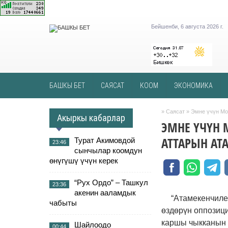
Бейшенби, 6 августа 2026 г.
БАШКЫ БЕТ
САЯСАТ
КООМ
ЭКОНОМИКА
»
Саясат
» Эмне үчүн Мо
Акыркы кабарлар
ЭМНЕ ҮЧҮН 
АТТАРЫН АТ
Турат Акимовдой
23:46
сынчылар коомдун
өнүгүшү үчүн керек
“Рух Ордо” – Ташкул
23:36
акенин ааламдык
“Атамекенчиле
чабыты
өздөрүн оппозици
каршы чыкканын 
Шайлоодо
00:44