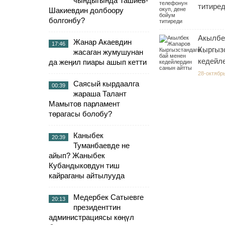
чындыгында Ташиев-
титире
Шакиевдин долбоору
болгонбу?
Акылбе
Жанар Акаевдин
17:46
Кыргыз
жасаган жумушунан
кедейл
да жеңил пиары ашып кетти
28-октябрь
Саясый кырдаалга
00:39
жараша Талант
Мамытов парламент
төрагасы болобу?
Каныбек
20:39
Туманбаевде не
айып? Жаныбек
Кубандыковдун тиш
кайраганы айтылууда
Медербек Сатыевге
20:13
президенттин
администрациясы көңүл