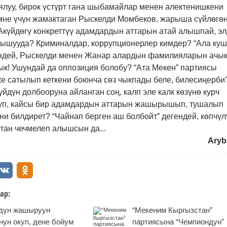
ялуу, бирок үстүрт гана шыбамайлар менен алектенишкени
Эмне үчүн жамактаган Рыскелди Момбеков, жарыша сүйлөгө
Акүйдөгү конкреттүү адамдардын аттарын атай алышпай, э
шууда? Криминалдар, коррупционерлер кимдер? “Ала куш
ендей, Рыскелди менен Жанар алардын фамилияларын ачы
к! Ушундай да оппозиция болобу? “Ата Мекен” партиясы
е сатылып кеткени боюнча сөз чыкпады беле, билесиңерби
дүн долбооруна айланган соң, калп эле калк көзүнө курч
уп, кайсы бир адамдардын аттарын жашырышып, тушалып
и билдирет? “Чайнап берген аш болбойт” дегендей, көпчүл
тан чечмелеп алышсын да...
Aryb
ар:
дүн жашыруун
“Мекеним Кыргызстан”
ун окуп, дене бойум
партиясына “Чемпиондун”