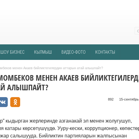
ШОУ БИЗНЕС
КЫЛМЫШ
ВИДЕО-ФОТО
КОНТАКТЫ
мбеков менен Акаев бийликтегилердин аттарын атай алышпайт?
МОМБЕКОВ МЕНЕН АКАЕВ БИЙЛИКТЕГИЛЕР
АЙ АЛЫШПАЙТ?
892 ᠌ ᠌ ᠌ ᠌᠌ ᠌ ᠌᠌
15-сентябрь,
р” кыдырган жерлеринде азганакай эл менен жолугушуп,
я катары көрсөтүшүүдө. Ууру-кески, коррупционер, көпөстө
жар салышууда. Бийликтин партияларын жалпысынан