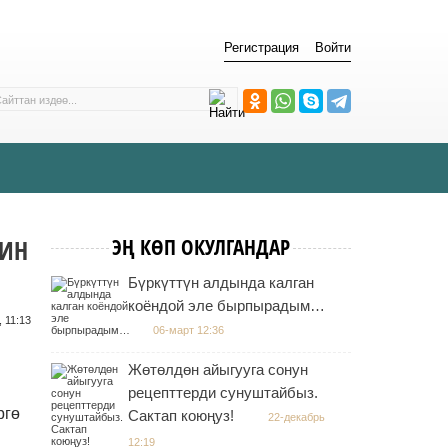
Регистрация
Войти
ДИН
ЭҢ КӨП ОКУЛГАНДАР
Бүркүттүн алдында калган
коёндой эле бырпырадым…
 11:13
06-март 12:36
Жөтөлдөн айыгууга сонун
рецепттерди сунуштайбыз.
ргө
Сактап коюңуз!
22-декабрь
12:19