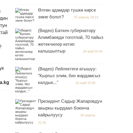
Өлгөн адамдар түшкө кирсе
н
эмне болот?
07-апрель 18:13
лдин
тун
(Видео) Баткен губернатору
ктай
Алимбаевди тоготпой, 70 пайыз
жетекчилер кетип
?
калышыптыр
20-май 03:44
үк
(Видео) Лейлектеги атышуу:
"Кыргыз элим, биз жардамсыз
a.kg
калдык..."
01-май 15:09
Президент Садыр Жапаровдун
акыркы кырдаал боюнча
кайрылуусу
30-апрель
22:35