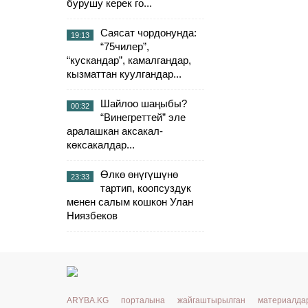
бурушу керек го...
Саясат чордонунда:
19:13
“75чилер”,
“кускандар”, камалгандар,
кызматтан куулгандар...
Шайлоо шаңыбы?
00:32
“Винегреттей” эле
аралашкан аксакал-
көксакалдар...
Өлкө өнүгүшүнө
23:33
тартип, коопсуздук
менен салым кошкон Улан
Ниязбеков
ARYBA.KG порталына жайгаштырылган материалд