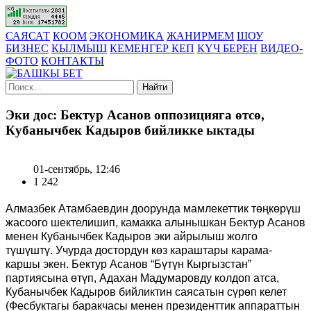
САЯСАТ
КООМ
ЭКОНОМИКА
ЖАНИРМЕМ
ШОУ
БИЗНЕС
КЫЛМЫШ
КЕМЕНГЕР КЕП
КҮЧ БЕРЕН
ВИДЕО-
ФОТО
КОНТАКТЫ
Найти
Эки дос: Бектур Асанов оппозицияга өтсө,
Кубанычбек Кадыров бийликке ыктады
01-сентябрь, 12:46
1 242
Алмазбек Атамбаевдин доорунда мамлекеттик төңкөрүш
жасоого шектелишип, камакка алынышкан Бектур Асанов
менен Кубанычбек Кадыров эки айрылыш жолго
түшүштү. Учурда достордун көз караштары карама-
каршы экен. Бектур Асанов “Бүтүн Кыргызстан”
партиясына өтүп, Адахан Мадумаровду колдоп атса,
Кубанычбек Кадыров бийликтин саясатын сүрөп келет
(Фесбуктагы баракчасы менен президенттик аппараттын