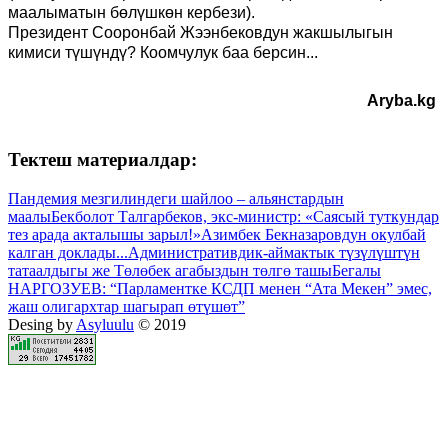
маалыматын бөлүшкөн кербези).
Президент Сооронбай Жээнбековдун жакшылыгын
кимиси түшүндү
?
Коомчулук баа берсин...
Aryba.kg
Тектеш материалдар:
Пандемия мезгилиндеги шайлоо – альянстардын
маалы
Бекболот Талгарбеков, экс-министр: «Саясый туткундар
тез арада акталышы зарыл!»
Азимбек Бекназаровдун окулбай
калган доклады...
Административдик-аймактык түзүлүштүн
татаалдыгы же Төлөбек агабыздын төлгө ташы
Бегалы
НАРГОЗУЕВ: “Парламентке КСДП менен “Ата Мекен” эмес,
жаш олигархтар шагырап өтүшөт”
Desing by
Asyluulu
© 2019