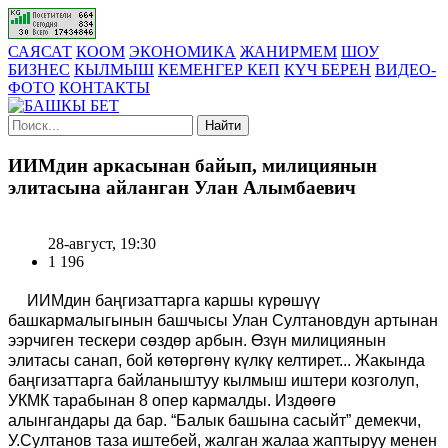
САЯСАТ
КООМ
ЭКОНОМИКА
ЖАНИРМЕМ
ШОУ
БИЗНЕС
КЫЛМЫШ
КЕМЕНГЕР КЕП
КҮЧ БЕРЕН
ВИДЕО-
ФОТО
КОНТАКТЫ
Найти
ИИМдин аркасынан байып, милициянын
элитасына айланган Улан Алымбаевич
28-август, 19:30
1 196
ИИМдин баңгизаттарга каршы күрөшүү
башкармалыгынын башчысы Улан Султановдун артынан
ээрчиген тескери сөздөр арбын. Өзүн милициянын
элитасы санап, бой көтөргөнү күлкү келтирет... Жакында
баңгизаттарга байланыштуу кылмыш иштери козголуп,
УКМК тарабынан 8 опер кармалды. Издөөгө
алынгандары да бар. “Балык башына сасыйт” демекчи,
У.Султанов таза иштебей, жалган жалаа жаптыруу менен