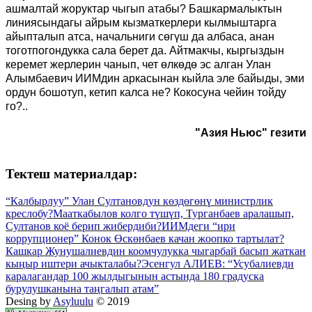
ашмалтай жоруктар чыгып атабы? Башкармалыктын
линиясындагы айрым кызматкерлери кылмыштарга
айыпталып атса, начальниги сөгүш да албаса, анан
тоготпогондукка сала берет да. Айтмакчы, кыргыздын
керемет жерлерин чанып, чет өлкөдө эс алган Улан
Алымбаевич ИИМдин аркасынан кыйла эле байыды, эми
ордун бошотуп, кетип калса не? Кокосуна чейин тойду
го?..
"Азия Ньюс" гезити
Тектеш материалдар:
“Калбырлуу” Улан Султановдун көздөгөнү министрлик
креслобу?
Мааткабылов колго түшүп, Турганбаев аралашып,
Султанов коё берип жибердиби?
ИИМдеги “ири
коррупционер” Конок Өскөнбаев качан жоопко тартылат?
Кашкар Жунушалиевдин коомчулукка чыгарбай басып жаткан
кыңыр иштери ачыкталабы?
Эсенгул АЛИЕВ: “Усубалиевди
каралагандар 100 жылдыгынын астында 180 градуска
бурулушканына таңгалып атам”
Desing by
Asyluulu
© 2019