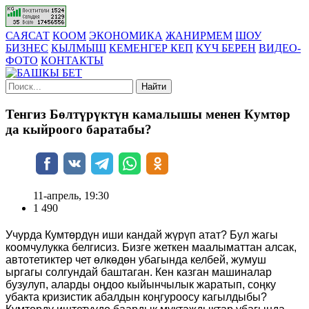
САЯСАТ
КООМ
ЭКОНОМИКА
ЖАНИРМЕМ
ШОУ
БИЗНЕС
КЫЛМЫШ
КЕМЕНГЕР КЕП
КҮЧ БЕРЕН
ВИДЕО-
ФОТО
КОНТАКТЫ
Найти
Тенгиз Бөлтүрүктүн камалышы менен Кумтөр
да кыйроого баратабы?
11-апрель, 19:30
1 490
Учурда Кумтөрдүн иши кандай жүрүп атат? Бул жагы
коомчулукка белгисиз. Бизге жеткен маалыматтан алсак,
автотетиктер чет өлкөдөн убагында келбей, жумуш
ыргагы солгундай баштаган. Кен казган машиналар
бузулуп, аларды оңдоо кыйынчылык жаратып, соңку
убакта кризистик абалдын коңгуроосу кагылдыбы?