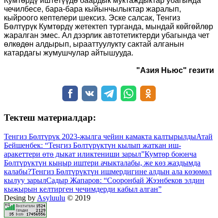
Кумтөрдү иштетүүдө баардык муктаждыктар убагында
чечилбесе, бара-бара кыйынчылыктар жаралып,
кыйроого кептелери шексиз. Эске салсак, Тенгиз
Бөлтүрүк Кумтөрдү жетектеп турганда, мындай көйгөйлөр
жаралган эмес. Ал дээрлик автотетиктерди убагында чет
өлкөдөн алдырып, ырааттуулукту сактай алганын
катардагы жумушчулар айтышууда.
"Азия Ньюс" гезити
Тектеш материалдар:
Тенгиз Бөлтүрүк 2023-жылга чейин камакта калтырылды
Атай
Бейшенбек: “Теңгиз Бөлтүрүктүн кылып жаткан иш-
аракеттери өтө дыкат иликтениши зарыл”
Кумтөр боюнча
Бөлтүрүктүн кыңыр иштери ачыкталабы, же көз жаздымда
калабы?
Тенгиз Бөлтүрүктүн ишмердигине алдын ала көзөмөл
кылуу зарыл
Садыр Жапаров: “Сооронбай Жээнбеков элдин
кыжырын келтирген чечимдерди кабыл алган”
Desing by
Asyluulu
© 2019