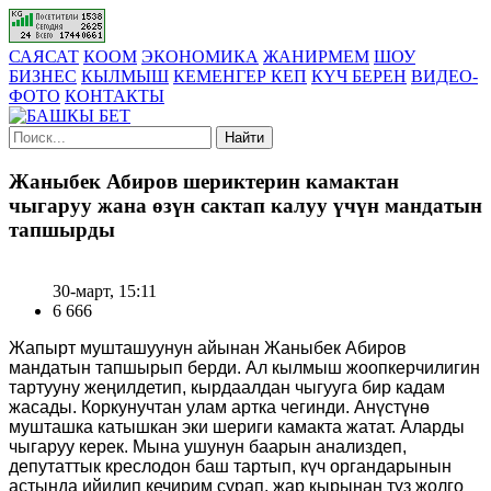
САЯСАТ
КООМ
ЭКОНОМИКА
ЖАНИРМЕМ
ШОУ
БИЗНЕС
КЫЛМЫШ
КЕМЕНГЕР КЕП
КҮЧ БЕРЕН
ВИДЕО-
ФОТО
КОНТАКТЫ
Найти
Жаныбек Абиров шериктерин камактан
чыгаруу жана өзүн сактап калуу үчүн мандатын
тапшырды
30-март, 15:11
6 666
Жапырт мушташуунун айынан Жаныбек Абиров
мандатын тапшырып берди. Ал кылмыш жоопкерчилигин
тартууну жеңилдетип, кырдаалдан чыгууга бир кадам
жасады. Коркунучтан улам артка чегинди. Анүстүнө
мушташка катышкан эки шериги камакта жатат. Аларды
чыгаруу керек. Мына ушунун баарын анализдеп,
депутаттык креслодон баш тартып, күч органдарынын
астында ийилип кечирим сурап, жар кырынан түз жолго