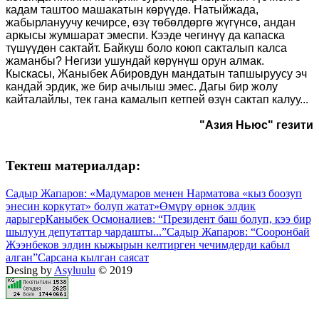
кадам таштоо машакатын көрүүдө. Натыйжада,
жабырлануучу кечирсе, өзү төбөлдөргө жүгүнсө, андан
аркысы жумшарат эмеспи. Кээде чегинүү да капаска
түшүүдөн сактайт. Байкуш боло коюп сакталып калса
жаманбы? Негизи ушундай көрүнүш орун алмак.
Кыскасы, Жаныбек Абировдун мандатын тапшыруусу эч
кандай эрдик, же бир ачылыш эмес. Дагы бир жолу
кайталайлы, тек гана камалып кетпей өзүн сактап калуу...
"Азия Ньюс" гезити
Тектеш материалдар:
Садыр Жапаров: «Мадумаров менен Нарматова «кыз боозуп
энесин коркутат» болуп жатат»
Өмүрү өрнөк элдик
дарыгер
Каныбек Осмоналиев: “Президент баш болуп, кээ бир
шылуун депутаттар чардашты...”
Садыр Жапаров: “Сооронбай
Жээнбеков элдин кыжырын келтирген чечимдерди кабыл
алган”
Сарсана кылган саясат
Desing by
Asyluulu
© 2019