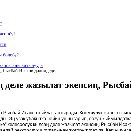
”
лгонбу?
тти
ы болобу?
кайраганы айтылууда
, Рысбай Исаков далилдеди...
 деле жазылат экенсиң, Рысбай
үн Рысбай Исаков кыйла тантырады. Коомчулук жапырт сын
ды. Эң узак убакытка чейин үн чыгарып, оозун кыймылдатк
ске” келесоолук кылсаң деле жазылат экенсиң. Рысбай Исак
 андай реккорддук шоуларынан жогору турат да. Кеп ушунд