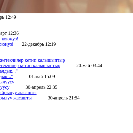
рь 12:49
арт 12:36
оюңуз!
22-декабрь 12:19
жетекчилер кетип калышыптыр
20-май 03:44
ык..."
01-май 15:09
уусу
30-апрель 22:35
айрылуу жасашты
30-апрель 21:54