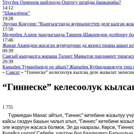
Улугбек Ормонов шайлоодо Оштогу штабды башкарабы?
14:12
“Шакалёнок”
19:28
Эрулан Кокулов: “Кыргызстанда журналисттер деле калган жок
17:50
Медербек Алиев чындыгында Ташиев-Шакиевдин долбоору бо
17:46
Жанар Акаевдин жасаган жумушунан да жеңил пиары ашып ке
00:39
Саясый кырдаалга жараша Талант Мамытов парламент төрагас
20:39
Каныбек Туманбаевде не айып? Жаныбек Кубандыковдун тиш 
»
Саясат
» “Гиннеске” келесоолук кылсаң деле жазылат экенсиң
“Гиннеске” келесоолук кылсаң
1 751 ᠌ ᠌ ᠌ ᠌᠌ ᠌ ᠌᠌
Түркиядан Манас айтып, “Гиннес” китебине жазылуу үч
кайсы сөздүн башын чалып атып, “Гиннес” китебине жазыл
эле жоругун жасаса болмок. Эл да нааразы. Көрсө, “Гинне
Кудайга шүгүр! Себеби, улуттун бул баалуулугу Батыштын