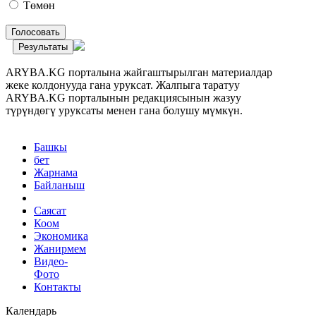
Төмөн
Голосовать
Результаты
ARYBA.KG порталына жайгаштырылган материалдар
жеке колдонууда гана уруксат. Жалпыга таратуу
ARYBA.KG порталынын редакциясынын жазуу
түрүндөгү уруксаты менен гана болушу мүмкүн.
Башкы
бет
Жарнама
Байланыш
Саясат
Коом
Экономика
Жанирмем
Видео-
Фото
Контакты
Календарь