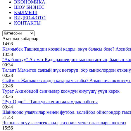
ЭКОНОМИКА
ШОУ БИЗНЕС
КЫЛМЫШ
ВИДЕО-ФОТО
КОНТАКТЫ
Акыркы кабарлар
14:08
Камчыбек Ташиевдин көздөй кадры, өкүл баласы беле? Азенбек 
13:58
“Ак баштуу” Азамат Кадыралиевдин таасири артып, баарын к
00:34
Талант Мамытов саясый жүк көтөрүп, оор сыноолордон өткөнү 
00:28
Сыймык Жапыкеев лидер катары чыгабы? Азырынча өкмөттү 
23:46
Турат Акимовдой сынчылар коомдун өнүгүшү үчүн керек
23:36
“Рух Ордо” – Ташкул акенин ааламдык чабыты
00:44
Шайлоодо улакчылар менен футбол, волейбол ойногондор таас
21:43
Чыныгы өсүү – сергек акыл, таза кол менен жасалары шексиз
15:56