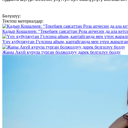
Бөлүшүү:
Тектеш материалдар:
Кадыр Кошалиев: “Текебаев саясаттан Роза апчесин да ала кетс
Үнү кубулжуган Гүлсина айым, картайганда мен үчүн жаралган
Жаңы Акүй курула турган болжолдуу дарек белгилүү болду