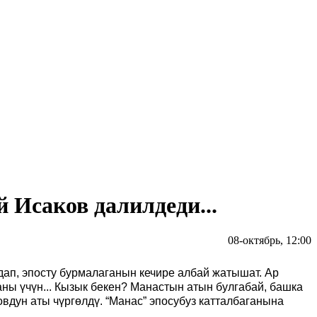
 Исаков далилдеди...
08-октябрь, 12:00
дап, эпосту бурмалаганын кечире албай жатышат. Ар
аны үчүн... Кызык бекен? Манастын атын булгабай, башка
овдун аты чүргөлдү. “Манас” эпосубуз катталбаганына
а.