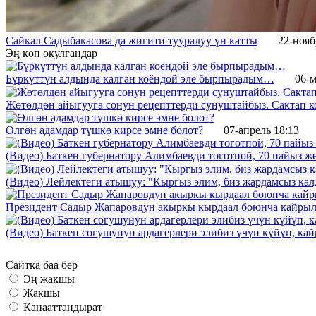
Сайкал Садыбакасова да жигити тууралуу үн катты
22-нояб
Эң көп окулгандар
Бүркүттүн алдында калган коёндой эле бырпырадым…
06-м
Жөтөлдөн айыгууга сонун рецепттерди сунуштайбыз. Сактап к
Өлгөн адамдар түшкө кирсе эмне болот?
07-апрель 18:13
(Видео) Баткен губернатору Алимбаевди тоготпой, 70 пайыз 
(Видео) Лейлектеги атышуу: "Кыргыз элим, биз жардамсыз калд
Президент Садыр Жапаровдун акыркы кырдаал боюнча кайрыл
(Видео) Баткен согушунун ардагерлери элибиз үчүн күйүп, к
Сайтка баа бер
Эң жакшы
Жакшы
Канааттандырат