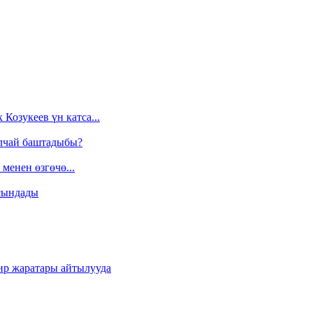
Козукеев үн катса...
алчай баштадыбы?
менен өзгөчө...
сындады
ир жаратары айтылууда