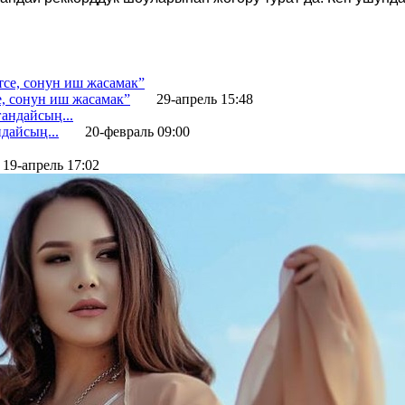
е, сонун иш жасамак”
29-апрель 15:48
дайсың...
20-февраль 09:00
19-апрель 17:02