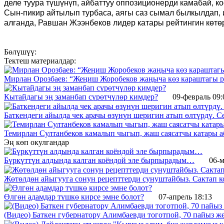
деле туура түшүнүп, айбаттуу оппозиционерди камабай, ко
Сын-пикир айтылып турбаса, аягы саз сымал былкылдап, и
алганда, Равшан Жээнбеков лидер катары рейтингин көтө
Бөлүшүү:
Тектеш материалдар:
Мирлан Орозбаев: “Жеңиш Жоробеков жаңыча көз караштагы р
Кытайдагы эң заманбап сүрөтчүлөр кимдер?
09-февраль 09:
Баткендеги айылда чек арачы өзүнүн шеригин атып өлтүрдү. С
Темирлан Султанбеков камалып чыгып, жаш саясатчы катары а
Эң көп окулгандар
Бүркүттүн алдында калган коёндой эле бырпырадым…
06-м
Жөтөлдөн айыгууга сонун рецепттерди сунуштайбыз. Сактап к
Өлгөн адамдар түшкө кирсе эмне болот?
07-апрель 18:13
(Видео) Баткен губернатору Алимбаевди тоготпой, 70 пайыз 