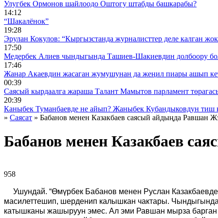
Улугбек Ормонов шайлоодо Оштогу штабды башкарабы?
14:12
“Шакалёнок”
19:28
Эрулан Кокулов: “Кыргызстанда журналисттер деле калган жок
17:50
Медербек Алиев чындыгында Ташиев-Шакиевдин долбоору бо
17:46
Жанар Акаевдин жасаган жумушунан да жеңил пиары ашып ке
00:39
Саясый кырдаалга жараша Талант Мамытов парламент төрагас
20:39
Каныбек Туманбаевде не айып? Жаныбек Кубандыковдун тиш 
»
Саясат
» Бабанов менен Казакбаев саясый айдыңда Равшан Ж
Бабанов менен Казакбаев са
958 ᠌ ᠌ ᠌ ᠌᠌ ᠌ ᠌᠌
Ушундай. “Өмүрбек Бабанов менен Руслан Казакбаевден
масилеттешип, шерденип калышкан чактары. Чындыгында эл
катышканы жашыруун эмес. Ал эми Равшан мырза барган с