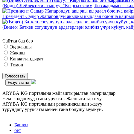
(Видео) Лейлектеги атышуу: "Кыргыз элим, биз жардамсыз калд
Президент Садыр Жапаровдун акыркы кырдаал боюнча кайрыл
(Видео) Баткен согушунун ардагерлери элибиз үчүн күйүп, к
Сайтка баа бер
Эң жакшы
Жакшы
Канааттандырат
Төмөн
Голосовать
Результаты
ARYBA.KG порталына жайгаштырылган материалдар
жеке колдонууда гана уруксат. Жалпыга таратуу
ARYBA.KG порталынын редакциясынын жазуу
түрүндөгү уруксаты менен гана болушу мүмкүн.
Башкы
бет