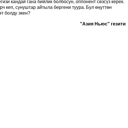
изи кандай гана бийлик болбосун, оппонент сөзсүз керек.
ч кеп, сунуштар айтыла бергени туура. Бул өңүттөн
өт болду экен?
"Азия Ньюс" гезити