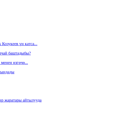
Козукеев үн катса...
алчай баштадыбы?
менен өзгөчө...
сындады
ир жаратары айтылууда