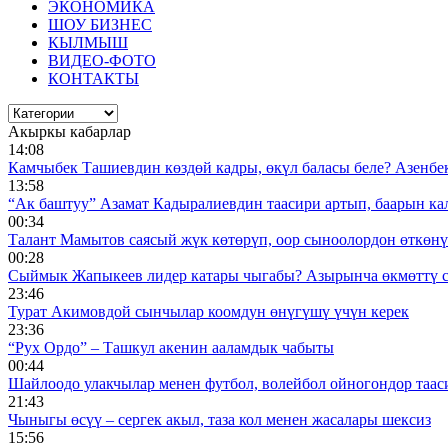
ЭКОНОМИКА
ШОУ БИЗНЕС
КЫЛМЫШ
ВИДЕО-ФОТО
КОНТАКТЫ
Акыркы кабарлар
14:08
Камчыбек Ташиевдин көздөй кадры, өкүл баласы беле? Азенбек 
13:58
“Ак баштуу” Азамат Кадыралиевдин таасири артып, баарын к
00:34
Талант Мамытов саясый жүк көтөрүп, оор сыноолордон өткөнү 
00:28
Сыймык Жапыкеев лидер катары чыгабы? Азырынча өкмөттү 
23:46
Турат Акимовдой сынчылар коомдун өнүгүшү үчүн керек
23:36
“Рух Ордо” – Ташкул акенин ааламдык чабыты
00:44
Шайлоодо улакчылар менен футбол, волейбол ойногондор таас
21:43
Чыныгы өсүү – сергек акыл, таза кол менен жасалары шексиз
15:56