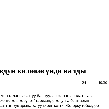
вдун көлөкөсүндө калды
24-июнь, 19:30
ген таластык аттуу-баштуулар жакын арада өз ара
конго кош көрүнөт” таризинде коңулга баштарын
аттын кумарына катуу кирип кетти. Жогорку төбөлдөр