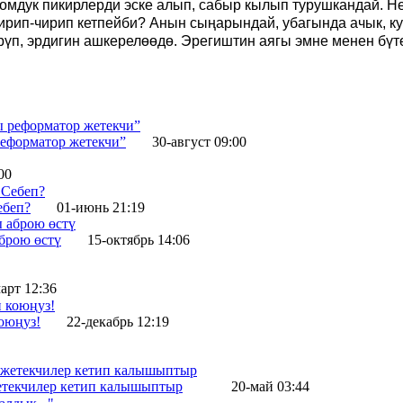
омдук пикирлерди эске алып, сабыр кылып турушкандай. Нег
рип-чирип кетпейби? Анын сыңарындай, убагында ачык, кур
рүп, эрдигин ашкерелөөдө. Эрегиштин аягы эмне менен бүт
еформатор жетекчи”
30-август 09:00
00
ебеп?
01-июнь 21:19
брою өстү
15-октябрь 14:06
арт 12:36
оюңуз!
22-декабрь 12:19
жетекчилер кетип калышыптыр
20-май 03:44