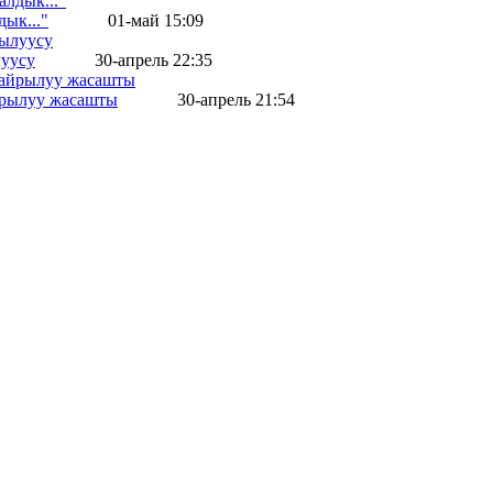
ык..."
01-май 15:09
уусу
30-апрель 22:35
айрылуу жасашты
30-апрель 21:54