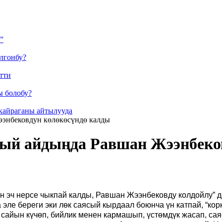
”
лгонбу?
тти
ы болобу?
кайраганы айтылууда
ээнбековдун көлөкөсүндө калды
ясый айдыңда Равшан Жээнбеко
 эч нерсе чыкпай калды, Равшан Жээнбековду колдойлу” де
е береги эки лөк саясый кырдаал боюнча үн катпай, “корк
айын күчөп, бийлик менен кармашып, үстөмдүк жасап, саяс