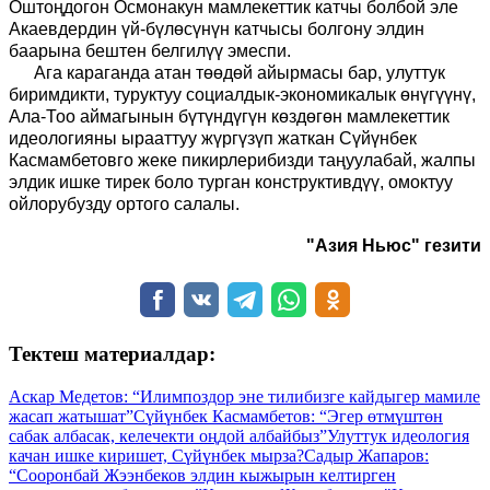
Оштоңдогон Осмонакун мамлекеттик катчы болбой эле
Акаевдердин үй-бүлөсүнүн катчысы болгону элдин
баарына бештен белгилүү эмеспи.
Ага караганда атан төөдөй айырмасы бар, улуттук
биримдикти, туруктуу социалдык-экономикалык өнүгүүнү,
Ала-Тоо аймагынын бүтүндүгүн көздөгөн мамлекеттик
идеологияны ырааттуу жүргүзүп жаткан Сүйүнбек
Касмамбетовго жеке пикирлерибизди таңуулабай, жалпы
элдик ишке тирек боло турган конструктивдүү, омоктуу
ойлорубузду ортого салалы.
"Азия Ньюс" гезити
Тектеш материалдар:
Аскар Медетов: “Илимпоздор эне тилибизге кайдыгер мамиле
жасап жатышат”
Сүйүнбек Касмамбетов: “Эгер өтмүштөн
сабак албасак, келечекти оңдой албайбыз”
Улуттук идеология
качан ишке киришет, Сүйүнбек мырза?
Садыр Жапаров:
“Сооронбай Жээнбеков элдин кыжырын келтирген