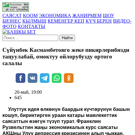
САЯСАТ
КООМ
ЭКОНОМИКА
ЖАНИРМЕМ
ШОУ
БИЗНЕС
КЫЛМЫШ
КЕМЕНГЕР КЕП
КҮЧ БЕРЕН
ВИДЕО-
ФОТО
КОНТАКТЫ
Найти
Сүйүнбек Касмамбетовго жеке пикирлерибизди
таңуулабай, омоктуу ойлорубузду ортого
салалы
20-май, 19:00
645
Улуттук идея өлкөнүн баардык күчтөрүнүн башын
кошуп, бириктирген ураан катары мамлекеттик
саясаттын өзөгүн түзүп турат. Франклин
Рузвельттин жаңы экономикалык курс саясаты
АКШны Улуу депрессия кризисинен алып чыккан,