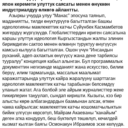
япон керемети улуттук саясаты менен өнүккөн
индустриалдуу өлкөгө айлантты.
Азыркы учурда улуу “Манас” эпосуна таянып,
маданиятты, тилди өнүктүрүүгө багытталган башкы
идеологияны мамлекеттик катчы Сүйүнбек Касмамбетов
жигердүү жүргүзүүдө. Глобалисттердин ириген саясатына
каршы улуттук идеология Кыргызстандын жалпы элинин
биримдигин сактоо менен өлкөнүн туруктуу өнүгүүсүн
камсыз кылууга багытталган. Ошон үчүн “Инсандын
руханий, адеп-ахлактык өнүгүүсү жана дене тарбиясы
тууралуу” концепция кабыл алынган. Бул программалык
документтин негизинде маданият жана искусство, билим
берүү, илим тармагында, массалык маалымат
каражаттарында улуттук кайра жаралууну шарттаган
идеология мамлекеттик катчы тарабынан белсемдүү
уланып жатат. Ага болбой эле айрым журналисттер жеке
пикирлерин таңуулап, сындап киришти. Кызыгы, кээ бир
алысты көрө албагандардын баамынан алсак, өткөн
чакка кайрылсак: мамлекеттик катчы кошоматчылыктын
бийик үлгүсүн көрсөтүп, Майрам Акаеваны “канайым”
деген атка кондуруп, беш бүктөлүп төшөлүп, кечилдей
кызмат кылган баягы Осмонакун Ибраимов эске келүүдө.