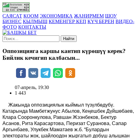
САЯСАТ
КООМ
ЭКОНОМИКА
ЖАНИРМЕМ
ШОУ
БИЗНЕС
КЫЛМЫШ
КЕМЕНГЕР КЕП
КҮЧ БЕРЕН
ВИДЕО-
ФОТО
КОНТАКТЫ
Найти
Оппозицияга каршы кантип күрөшүү керек?
Бийлик кечигип калбасын...
07-апрель, 19:30
1 443
Жакында оппозициялык кыймыл түзүлбөдүбү.
Катарында Мамбетжунус Абылов, Кеңешбек Дүйшөбаев,
Клара Сооронкулова, Равшан Жээнбеков, Бектур
Асанов, Рита Карасартова, Перизат Суранова, Сапар
Аргынбаев, Улукбек Маматаев ж.б. “Булардын
электораты жок, шайлоодон жыргатып добуш алышкан