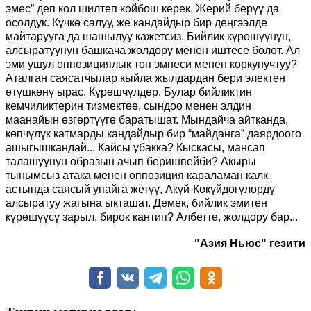
эмес” деп кол шилтеп койбош керек. Жерий берүү да
осолдук. Күчкө салуу, же кандайдыр бир деңгээлде
майтарууга да шашылуу кажетсиз. Бийлик күрөшүүнүн,
алсыратуунун башкача жолдору менен иштесе болот. Ал
эми ушул оппозициялык топ эмнеси менен коркунучтуу?
Аталган саясатчылар кыйла жылдардан бери электен
өтүшкөнү ырас. Күрөшчүлдөр. Булар бийликтин
кемчиликтерин тизмектөө, сындоо менен элдин
маанайын өзгөртүүгө баратышат. Мындайча айтканда,
көпчүлүк катмарды кандайдыр бир “майданга” даярдоого
ашыгышкандай... Кайсы убакка? Кыскасы, мансап
талашуунун образын ачып беришпейби? Акыры
тынымсыз атака менен оппозиция караламан калк
астында саясый упайга жетүү, Акүй-Көкүйдөгүлөрдү
алсыратуу жагына ыкташат. Демек, бийлик эмитен
күрөшүүсү зарыл, бирок кантип? Албетте, жолдору бар...
"Азия Ньюс" гезити