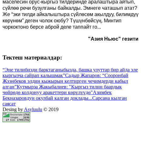
маселесин орус-кыргыз тилдеринде аралаштыра айтып,
сүйлөө речи бузулганы байкалды. Эмнеге чаташып атат?
Же “эки тилди айкалыштыра сүйлөсөм акылдуу, билимдүү
көрүнөм” деген чолок оюбу? Түшүнбөйсүң. Минтип
чоркоктоно берсе аброй деле таппайт го...
"Азия Ньюс" гезити
Тектеш материалдар:
“Эне тилибизди барктаганыбызда, башка улуттар бир айда эле
кыргызча сайрап калышмак”
Садыр Жапаров: “Сооронбай
Жээнбеков элдин кыжырын келтирген чечимдерди кабыл
алган”
Кутмырза Жакыбалиев: "Кыргыз тилин баардык
чөйрөдө колдонуу аракеттери көрүлүүдө"
Азимбек
Бекназаровдун окулбай калган доклады...
Сарсана кылган
саясат
Desing by
Asyluulu
© 2019