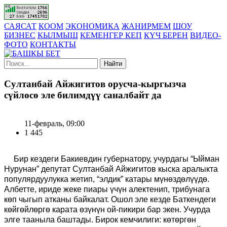
САЯСАТ
КООМ
ЭКОНОМИКА
ЖАНИРМЕМ
ШОУ
БИЗНЕС
КЫЛМЫШ
КЕМЕНГЕР КЕП
КҮЧ БЕРЕН
ВИДЕО-
ФОТО
КОНТАКТЫ
Найти
Султанбай Айжигитов орусча-кыргызча
сүйлөсө эле билимдүү саналбайт да
11-февраль, 09:00
1 445
Бир кездеги Бакиевдин губернатору, учурдагы “Ыйман
Нурунан” депутат Султанбай Айжигитов кыска аралыкта
популярдуулукка жетип, “элдик” катары мүнөздөлүүдө.
Албетте, ириде жеке пиары үчүн алектенип, трибунага
көп чыгып атканы байкалат. Ошол эле кезде Баткендеги
көйгөйлөргө карата өзүнүн ой-пикири бар экен. Учурда
элге тааныла баштады. Бирок кемчилиги: көтөргөн