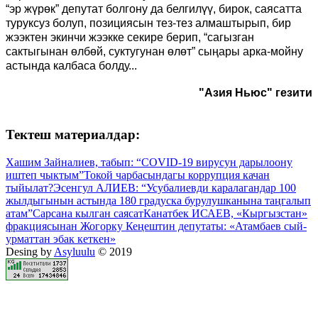
“эр жүрөк” депутат болгону да белгилүү, бирок, саясатта
туруксуз болуп, позициясын тез-тез алмаштырып, бир
жээктен экинчи жээкке секире берип, “сагызган
сактыгынан өлбөй, суктугунан өлөт” сыңары арка-мойну
астында калбаса болду...
"Азия Ньюс" гезити
Тектеш материалдар:
Хашим Зайналиев, табып: “COVID-19 вирусун дарылоону
иштеп чыктым”
Токой чарбасындагы коррупция качан
тыйылат?
Эсенгул АЛИЕВ: “Усубалиевди каралагандар 100
жылдыгынын астында 180 градуска бурулушканына таңгалып
атам”
Сарсана кылган саясат
Канатбек ИСАЕВ, «Кыргызстан»
фракциясынан Жогорку Кеңештин депутаты: «Атамбаев сый-
урматтан эбак кеткен»
Desing by
Asyluulu
© 2019