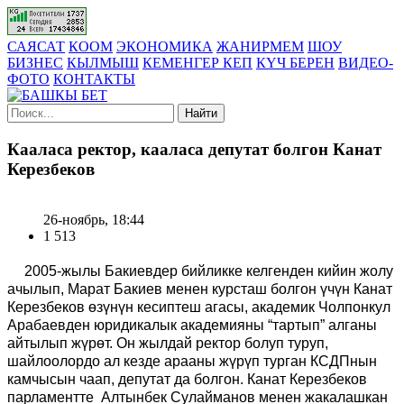
САЯСАТ
КООМ
ЭКОНОМИКА
ЖАНИРМЕМ
ШОУ
БИЗНЕС
КЫЛМЫШ
КЕМЕНГЕР КЕП
КҮЧ БЕРЕН
ВИДЕО-
ФОТО
КОНТАКТЫ
Найти
Кааласа ректор, кааласа депутат болгон Канат
Керезбеков
26-ноябрь, 18:44
1 513
2005-жылы Бакиевдер бийликке келгенден кийин жолу
ачылып, Марат Бакиев менен курсташ болгон үчүн Канат
Керезбеков өзүнүн кесиптеш агасы, академик Чолпонкул
Арабаевден юридикалык академияны “тартып” алганы
айтылып жүрөт. Он жылдай ректор болуп туруп,
шайлоолордо ал кезде арааны жүрүп турган КСДПнын
камчысын чаап, депутат да болгон. Канат Керезбеков
парламентте Алтынбек Сулайманов менен жакалашкан