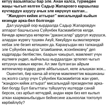
кетүү вазыйпасы бар эле. Анан калса, түрмөдөн
жаңы чыгып келген Садыр Жапаровго каршылаш
күчтөрдүн азуусу ачык эле көрүнүп калган...
“Жандооч кийик аттырат” мисалындай кыйын
кезеңде арка-бел болгондо
Дал ушундай оор кырдаалда Садыр Жапаровдун
аппарат башчысына Сүйүнбек Касмамбетов келди.
Көчөдө арматура көтөргөн “дакансалар” удургуп жүрүшсө,
алардан жүрөгү түшкөн Акүй, Көкүйдүн кызматкерлери
небак эле безип кетишкен да. Караңгыдан көз тапкандай
эле Сүйүнбек мырза “атамбаевчи, жээнбековчу” деп
кадрларды бөлбөстөн, баарын чакырып, мамлекет үчүн
иштөөгө үндөп, кыйчалыш кырдаалдан эртелеп чыгып
кетүүнүн камын көргөн. Ал эми булганган айрым
жетекчилер өздөрү деле айбыгышып, келе алышкан жок...
Ошентип, бир канча ай өткүчө мамлекеттик машинаны
оң жолго салуу үчүн Сүйүнбек Касмамбетов жан үрөп,
“жандооч кийик аттырат” мисалындай президентке арка-
бел болду. Бул багыттагы түйшүктүү иштерди санай
берсек, сөз арбып кетчүдөй, андан көрө биз кеп кылып
аткан каарманыбыздын бейнесине азыноолак токтолуп
көрбөйлүбү?