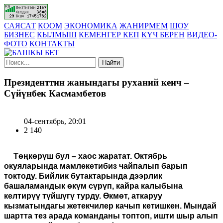
САЯСАТ
КООМ
ЭКОНОМИКА
ЖАНИРМЕМ
ШОУ
БИЗНЕС
КЫЛМЫШ
КЕМЕНГЕР КЕП
КҮЧ БЕРЕН
ВИДЕО-
ФОТО
КОНТАКТЫ
Найти
Президенттин жанындагы руханий кенч –
Сүйүнбек Касмамбетов
04-сентябрь, 20:01
2 140
Төңкөрүш бул – хаос жаратат. Октябрь
окуяларында мамлекетибиз чайпалып барып
токтоду. Бийлик бутактарында дээрлик
башаламандык өкүм сүрүп, кайра калыбына
келтирүү түйшүгү турду. Өкмөт, аткаруу
кызматындагы жетекчилер качып кетишкен. Мындай
шартта тез арада команданы топтоп, ишти шыр алып