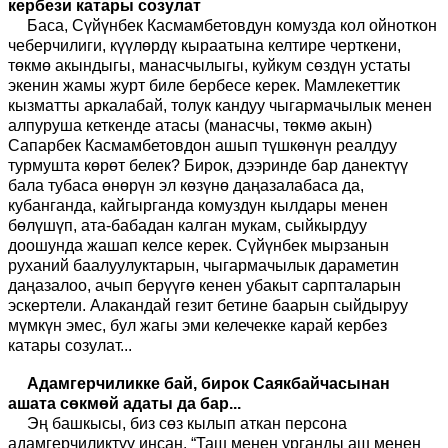
кербези катары созулат
Баса, Сүйүнбек Касмамбетовдун комузда кол ойноткон
чеберчилиги, күүлөрдү кыраатына келтире черткени,
төкмө акындыгы, манасчылыгы, куйкум сөздүн устаты
экенин жамы журт биле бербесе керек. Мамлекеттик
кызматты аркалабай, толук кандуу чыгармачылык менен
алпуруша кеткенде атасы (манасчы, төкмө акын)
Сапарбек Касмамбетовдон ашып түшкөнүн реалдуу
турмушта көрөт белек? Бирок, дээринде бар данектүү
бала тубаса өнөрүн эл көзүнө даңазалабаса да,
кубанганда, кайгырганда комуздун кылдары менен
бөлүшүп, ата-бабадан калган мукам, сыйкырдуу
доошунда жашап келсе керек. Сүйүнбек мырзанын
руханий баалуулуктарын, чыгармачылык дараметин
даңазалоо, ачып берүүгө кенен убакыт сарпталарын
эскертели. Алакандай гезит бетине баарын сыйдыруу
мүмкүн эмес, бул жагы эми келечекке карай кербез
катары созулат...
Адамгерчиликке бай, бирок Саякбайчасынан
ашата сөкмөй адаты да бар...
Эң башкысы, биз сөз кылып аткан персона
адамгерчиликтүү инсан. “Таш менен урганды аш менен