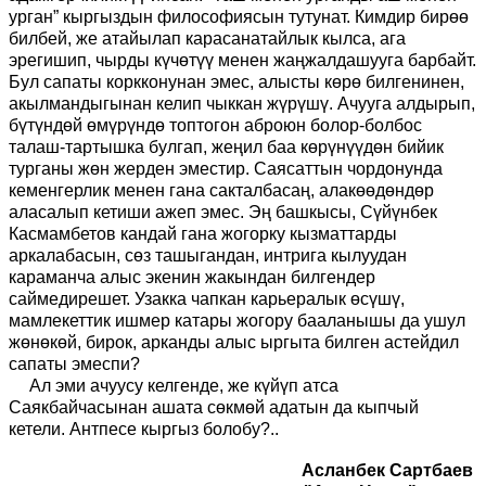
урган” кыргыздын философиясын тутунат. Кимдир бирөө
билбей, же атайылап карасанатайлык кылса, ага
эрегишип, чырды күчөтүү менен жаңжалдашууга барбайт.
Бул сапаты коркконунан эмес, алысты көрө билгенинен,
акылмандыгынан келип чыккан жүрүшү. Ачууга алдырып,
бүтүндөй өмүрүндө топтогон аброюн болор-болбос
талаш-тартышка булгап, жеңил баа көрүнүүдөн бийик
турганы жөн жерден эместир. Саясаттын чордонунда
кеменгерлик менен гана сакталбасаң, алакөөдөндөр
аласалып кетиши ажеп эмес. Эң башкысы, Сүйүнбек
Касмамбетов кандай гана жогорку кызматтарды
аркалабасын, сөз ташыгандан, интрига кылуудан
караманча алыс экенин жакындан билгендер
саймедирешет. Узакка чапкан карьералык өсүшү,
мамлекеттик ишмер катары жогору бааланышы да ушул
жөнөкөй, бирок, арканды алыс ыргыта билген астейдил
сапаты эмеспи?
Ал эми ачуусу келгенде, же күйүп атса
Саякбайчасынан ашата сөкмөй адатын да кыпчый
кетели. Антпесе кыргыз болобу
?..
Асланбек Сартбаев