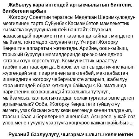
Жабылуу кара ингендей артыкчылыгын билгени,
билбегени арбын
Жогорку Советтин төрагасы Медеткан Шеримкуловдун
мезгилинен тарта Сүйүнбек Касмамбетов мамлекеттик
кызматка жуурулуша иштей баштайт. Отуз жыл
чамасындай парламенттин казанында кайнап, миңдеген
мыйзам, токтомдор колунан өттү. Үч ирет Жогорку
Кеңештин аппаратын жетектеди. Арийне, оош-кыйыш,
тарыхый бурулуш мезгилдеринде кризис-менеджер
катары өзүн көрсөтүптүр. Коммунисттик ырааттуу
тарбиянын таасири да. Бирок, ал көп сырды ичине катып
жүргөндөй эле, пиар менен алектенбей, мактанбастан
ишмердигин жогорку чеберчиликте аткарып, жабылуу
кара ингендей образ күткөнүн байкадык. Кызматында
наристенин көз жашындай тазалыкты тутунуп,
мыйзамсыз, калпыстыктардан оолак турганы эмне деген
артыкчылык? Ооба, Жогорку Кеңештеги түйшүктүү
эмгеги, узак баскан жолу кези келгенде кенен талданып,
таасын баасы берилерине ишенебиз. Асыресе, учкай сөз
улоо менен учукту узартууга коңгуроо каккан жайыбыз...
Руханий баалуулугу, чыгармачылыгы келечектин