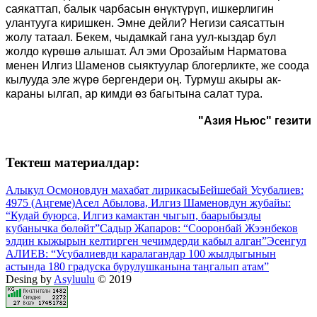
саякаттап, балык чарбасын өнүктүрүп, ишкерлигин
улантууга киришкен. Эмне дейли? Негизи саясаттын
жолу татаал. Бекем, чыдамкай гана уул-кыздар бул
жолдо күрөшө алышат. Ал эми Орозайым Нарматова
менен Илгиз Шаменов сыяктуулар блогерликте, же соода
кылууда эле жүрө бергендери оң. Турмуш акыры ак-
караны ылгап, ар кимди өз багытына салат тура.
"Азия Ньюс" гезити
Тектеш материалдар:
Алыкул Осмоновдун махабат лирикасы
Бейшебай Усубалиев:
4975 (Аңгеме)
Асел Абылова, Илгиз Шаменовдун жубайы:
“Кудай буюрса, Илгиз камактан чыгып, баарыбызды
кубанычка бөлөйт”
Садыр Жапаров: “Сооронбай Жээнбеков
элдин кыжырын келтирген чечимдерди кабыл алган”
Эсенгул
АЛИЕВ: “Усубалиевди каралагандар 100 жылдыгынын
астында 180 градуска бурулушканына таңгалып атам”
Desing by
Asyluulu
© 2019