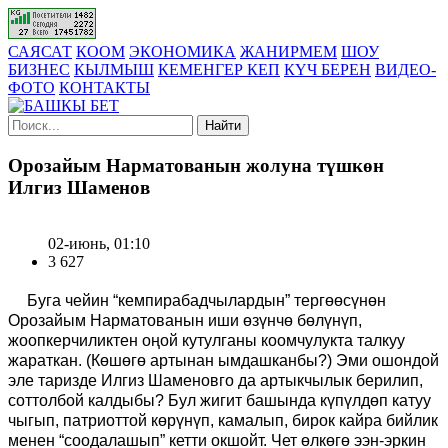
САЯСАТ
КООМ
ЭКОНОМИКА
ЖАНИРМЕМ
ШОУ
БИЗНЕС
КЫЛМЫШ
КЕМЕНГЕР КЕП
КҮЧ БЕРЕН
ВИДЕО-
ФОТО
КОНТАКТЫ
Найти
Орозайым Нарматованын жолуна түшкөн
Илгиз Шаменов
02-июнь, 01:10
3 627
Буга чейин “кемпирабадчылардын” тергөөсүнөн
Орозайым Нарматованын иши өзүнчө бөлүнүп,
жоопкерчиликтен оңой кутулганы коомчулукта талкуу
жараткан. (Көшөгө артынан ымдашканбы?) Эми ошондой
эле таризде Илгиз Шаменовго да артыкчылык берилип,
соттолбой калдыбы? Бул жигит башында күпүлдөп катуу
чыгып, патриоттой көрүнүп, камалып, бирок кайра бийлик
менен “соодалашып” кетти окшойт. Чет өлкөгө ээн-эркин