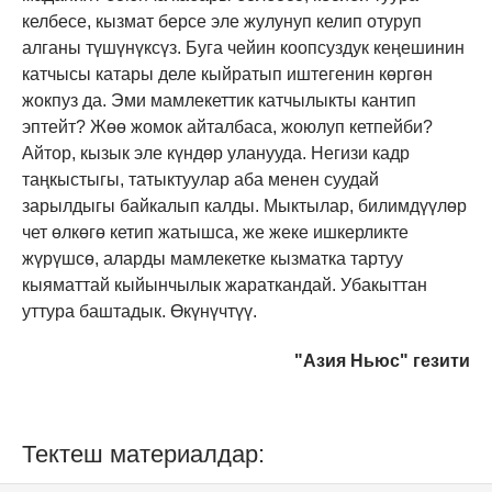
келбесе, кызмат берсе эле жулунуп келип отуруп
алганы түшүнүксүз. Буга чейин коопсуздук кеңешинин
катчысы катары деле кыйратып иштегенин көргөн
жокпуз да. Эми мамлекеттик катчылыкты кантип
эптейт? Жөө жомок айталбаса, жоюлуп кетпейби?
Айтор, кызык эле күндөр уланууда. Негизи кадр
таңкыстыгы, татыктуулар аба менен суудай
зарылдыгы байкалып калды. Мыктылар, билимдүүлөр
чет өлкөгө кетип жатышса, же жеке ишкерликте
жүрүшсө, аларды мамлекетке кызматка тартуу
кыяматтай кыйынчылык жараткандай. Убакыттан
уттура баштадык. Өкүнүчтүү.
"Азия Ньюс" гезити
Тектеш материалдар: