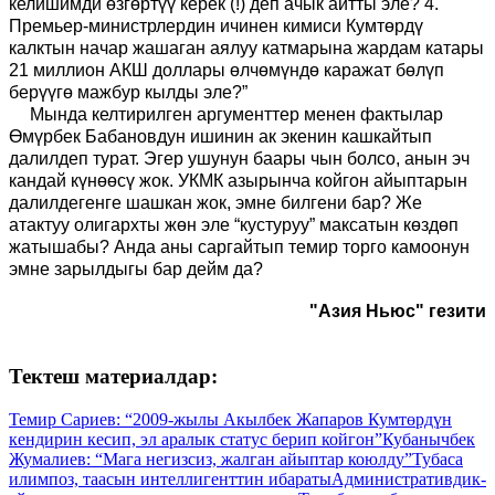
келишимди өзгөртүү керек (!) деп ачык айтты эле? 4.
Премьер-министрлердин ичинен кимиси Кумтөрдү
калктын начар жашаган аялуу катмарына жардам катары
21 миллион АКШ доллары өлчөмүндө каражат бөлүп
берүүгө мажбур кылды эле?”
Мында келтирилген аргументтер менен фактылар
Өмүрбек Бабановдун ишинин ак экенин кашкайтып
далилдеп турат. Эгер ушунун баары чын болсо, анын эч
кандай күнөөсү жок. УКМК азырынча койгон айыптарын
далилдегенге шашкан жок, эмне билгени бар? Же
атактуу олигархты жөн эле “кустуруу” максатын көздөп
жатышабы? Анда аны саргайтып темир торго камоонун
эмне зарылдыгы бар дейм да?
"Азия Ньюс" гезити
Тектеш материалдар:
Темир Сариев: “2009-жылы Акылбек Жапаров Кумтөрдүн
кендирин кесип, эл аралык статус берип койгон”
Кубанычбек
Жумалиев: “Мага негизсиз, жалган айыптар коюлду”
Тубаса
илимпоз, таасын интеллигенттин ибараты
Административдик-