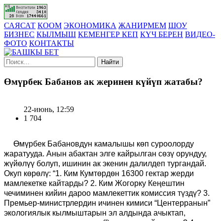
САЯСАТ
КООМ
ЭКОНОМИКА
ЖАНИРМЕМ
ШОУ
БИЗНЕС
КЫЛМЫШ
КЕМЕНГЕР КЕП
КҮЧ БЕРЕН
ВИДЕО-
ФОТО
КОНТАКТЫ
Найти
Өмүрбек Бабанов ак жеринен күйүп жатабы?
22-июнь, 12:59
1 704
Өмүрбек Бабановдун камалышы көп суроолорду
жаратууда. Анын абактан элге кайрылган сөзү орундуу,
жүйөлүү болуп, ишинин ак экенин далилдеп тургандай.
Окуп көрөлү: “1. Ким Кумтөрдөн 16300 гектар жерди
мамлекетке кайтарды? 2. Ким Жогорку Кеңештин
чечиминен кийин дароо мамлекеттик комиссия түздү? 3.
Премьер-министрлердин ичинен кимиси “Центерранын”
экологиялык кылмыштарын эл алдында ачыктап,