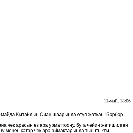
11-май, 18:06
-майда Кытайдын Сиан шаарында өтүп жаткан “Борбор
на чек арасын өз ара урматтоону, буга чейин жетишилген
у менен катар чек ара аймактарында тынчтыкты,