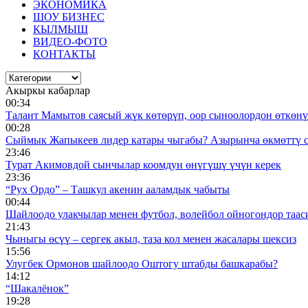
ЭКОНОМИКА
ШОУ БИЗНЕС
КЫЛМЫШ
ВИДЕО-ФОТО
КОНТАКТЫ
Акыркы кабарлар
00:34
Талант Мамытов саясый жүк көтөрүп, оор сыноолордон өткөнү 
00:28
Сыймык Жапыкеев лидер катары чыгабы? Азырынча өкмөттү 
23:46
Турат Акимовдой сынчылар коомдун өнүгүшү үчүн керек
23:36
“Рух Ордо” – Ташкул акенин ааламдык чабыты
00:44
Шайлоодо улакчылар менен футбол, волейбол ойногондор таас
21:43
Чыныгы өсүү – сергек акыл, таза кол менен жасалары шексиз
15:56
Улугбек Ормонов шайлоодо Оштогу штабды башкарабы?
14:12
“Шакалёнок”
19:28