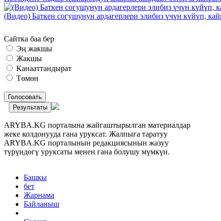
(Видео) Баткен согушунун ардагерлери элибиз үчүн күйүп, к
Сайтка баа бер
Эң жакшы
Жакшы
Канааттандырат
Төмөн
Голосовать
Результаты
ARYBA.KG порталына жайгаштырылган материалдар
жеке колдонууда гана уруксат. Жалпыга таратуу
ARYBA.KG порталынын редакциясынын жазуу
түрүндөгү уруксаты менен гана болушу мүмкүн.
Башкы
бет
Жарнама
Байланыш