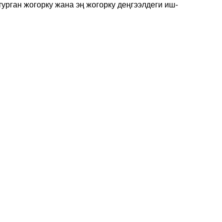
урган жогорку жана эң жогорку деңгээлдеги иш-