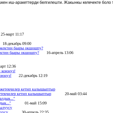
шкен иш-аракеттерди белгилешти. Жакынкы келечекте боло т
25-март 11:17
18-декабрь 09:00
кектин баары окшошпу?
16-апрель 13:06
арт 12:36
оюңуз!
22-декабрь 12:19
жетекчилер кетип калышыптыр
20-май 03:44
ык..."
01-май 15:09
уусу
30-апрель 22:35