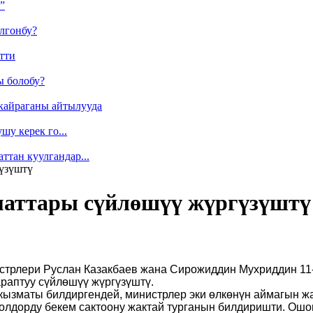
”
лгонбу?
тти
ы болобу?
кайраганы айтылууда
у керек го...
ттан куулгандар...
үзүштү
аттары сүйлөшүү жүргүзүштү
трлери Руслан Казакбаев жана Сирожиддин Мухриддин 11
раптуу сүйлөшүү жүргүзүштү.
кызматы билдиргендей, министрлер эки өлкөнүн аймагын жа
лдорду бекем сактоону жактай турганын билдиришти. Ошон