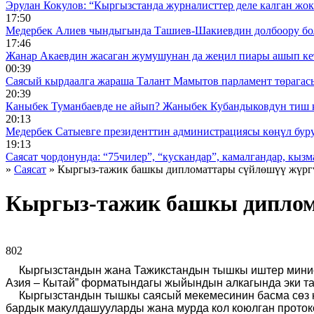
Эрулан Кокулов: “Кыргызстанда журналисттер деле калган жок
17:50
Медербек Алиев чындыгында Ташиев-Шакиевдин долбоору бо
17:46
Жанар Акаевдин жасаган жумушунан да жеңил пиары ашып ке
00:39
Саясый кырдаалга жараша Талант Мамытов парламент төрагас
20:39
Каныбек Туманбаевде не айып? Жаныбек Кубандыковдун тиш 
20:13
Медербек Сатыевге президенттин администрациясы көңүл буруш
19:13
Саясат чордонунда: “75чилер”, “кускандар”, камалгандар, кызма
»
Саясат
» Кыргыз-тажик башкы дипломаттары сүйлөшүү жүрг
Кыргыз-тажик башкы диплом
802 ᠌ ᠌ ᠌ ᠌᠌ ᠌ ᠌᠌
Кыргызстандын жана Тажикстандын тышкы иштер минис
Азия – Кытай” форматындагы жыйындын алкагында эки та
Кыргызстандын тышкы саяс
ы
й мекемесинин басма сөз 
бардык макулдашууларды жана мурда кол коюлган протоко