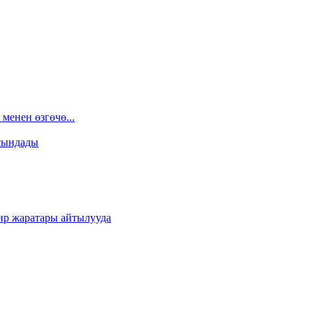
менен өзгөчө...
сындады
ир жаратары айтылууда