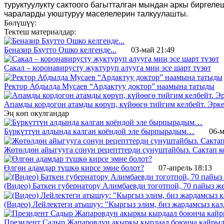
туруктуулукту сактоого багытталган мындан аркы биргеле
чараларды уюштуруу маселелерин талкуулашты.
Бөлүшүү:
Тектеш материалдар:
Беназир Бхутто Ошко келгенде...
03-май 21:49
Сакал – коронавирусту жуктуруп алууга миң эсе шарт түзөт
Ректор Абдылда Мусаев “Ардактуу доктор” наамына татыды
Апамды кордогон атамды көрүп, күйөөгө тийгим келбейт. Эр
Эң көп окулгандар
Бүркүттүн алдында калган коёндой эле бырпырадым…
06-м
Жөтөлдөн айыгууга сонун рецепттерди сунуштайбыз. Сактап к
Өлгөн адамдар түшкө кирсе эмне болот?
07-апрель 18:13
(Видео) Баткен губернатору Алимбаевди тоготпой, 70 пайыз 
(Видео) Лейлектеги атышуу: "Кыргыз элим, биз жардамсыз калд
Президент Садыр Жапаровдун акыркы кырдаал боюнча кайрыл