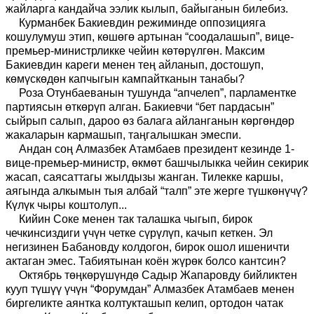
жайларга кандайча ээлик кылып, байыганын билебиз.
Курманбек Бакиевдин режиминде оппозицияга
кошулумуш этип, көшөгө артынан “соодалашып”, вице-
премьер-министрликке чейин көтөрүлгөн. Максим
Бакиевдин кареги менен тең айланып, достошуп,
көмүскөдөн капчыгын кампайтканын танабы?
Роза Отунбаеванын тушунда “апчелеп”, парламентке
партиясын өткөрүп алган. Бакиевчи “бет пардасын”
сыйрып салып, дароо өз балага айланганын көргөндөр
жакаларын кармашып, таңгалышкан эмеспи.
Андан соң Алмазбек Атамбаев президент кезинде 1-
вице-премьер-министр, өкмөт башчылыкка чейин секирик
жасап, саясаттагы жылдызы жанган. Тилекке каршы,
аягында алкымын тыя албай “талп” эте жерге түшкөнүчү?
Күлүк чыры коштолуп...
Кийин Соке менен так талашка чыгып, бирок
чечкинсиздиги үчүн четке сүрүлүп, качып кеткен. Эл
негизинен Бабановду колдогон, бирок ошол ишеничти
актаган эмес. Табиятынан коён жүрөк болсо кантсин?
Октябрь төңкөрүшүндө Садыр Жапаровду бийликтен
кууп түшүү үчүн “Форумдан” Алмазбек Атамбаев менен
биргеликте аянтка колтукташып келип, ортодон чатак