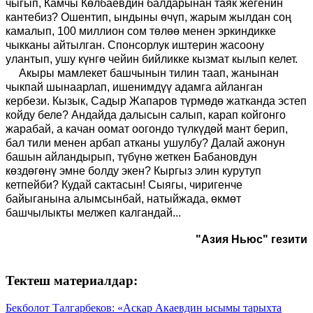
чыгып, Камчы Көлбаевдин балдарынан таяк жегенин
кантебиз? Ошентип, ындыны өчүп, жарым жылдан соң
камалып, 100 миллион сом төлөө менен эркиндикке
чыкканы айтылган. Спонсорлук иштерин жасоону
улантып, ушу күнгө чейин бийликке кызмат кылып келет.
Акыры мамлекет башчынын тилин таап, жанынан
чыкпай шынаарлап, ишенимдүү адамга айланган
кербези. Кызык, Садыр Жапаров түрмөдө жатканда эстеп
койду беле? Андайда далысын салып, карап койгонго
жарабай, а качан оомат оогондо түлкүдөй мант берип,
бал тили менен арбап атканы ушулбу? Далай ажонун
башын айландырып, түбүнө жеткен Бабановдун
көздөгөнү эмне болду экен? Кыргыз элин курутуп
кетпейби? Кудай сактасын! Сыягы, чиригенче
байыганына алымсынбай, натыйжада, өкмөт
башчылыкты мелжеп калгандай...
"Азия Ньюс" гезити
Тектеш материалдар:
Бекболот Талгарбеков: «Аскар Акаевдин ысымы тарыхта