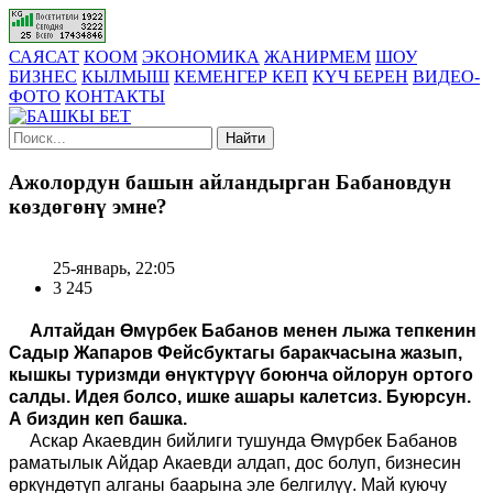
САЯСАТ
КООМ
ЭКОНОМИКА
ЖАНИРМЕМ
ШОУ
БИЗНЕС
КЫЛМЫШ
КЕМЕНГЕР КЕП
КҮЧ БЕРЕН
ВИДЕО-
ФОТО
КОНТАКТЫ
Найти
Ажолордун башын айландырган Бабановдун
көздөгөнү эмне?
25-январь, 22:05
3 245
Алтайдан Өмүрбек Бабанов менен лыжа тепкенин
Садыр Жапаров Фейсбуктагы баракчасына жазып,
кышкы туризмди өнүктүрүү боюнча ойлорун ортого
салды. Идея болсо, ишке ашары калетсиз. Буюрсун.
А биздин кеп башка.
Аскар Акаевдин бийлиги тушунда Өмүрбек Бабанов
раматылык Айдар Акаевди алдап, дос болуп, бизнесин
өркүндөтүп алганы баарына эле белгилүү. Май куючу