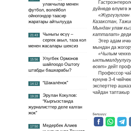
Гастроэнтерол
улакчылар менен
дүйнөдө өлүмгө ж
футбол, волейбол
«Жүргүзүлгөн
ойногондор таасир
жаратары айтылууда
Казакстан, Тажи
Мындан улам кыз
Чыныгы өсүү –
катталат»
деди
21:43
сергек акыл, таза кол
Эгер адам ички
менен жасалары шексиз
мындан да жогору
«Чылым чеккен
Улугбек Ормонов
15:56
ыктымалдуулугу 
шайлоодо Оштогу
өсөт»
дейт проф
штабды башкарабы?
Профессор чайд
күнүнө 3-4 чөйчө
“Шакалёнок”
14:12
эксперттер ашка
чайдан таптакыр
Эрулан Кокулов:
19:28
“Кыргызстанда
журналисттер деле калган
жок”
Бөлүшүү:
Медербек Алиев
17:50