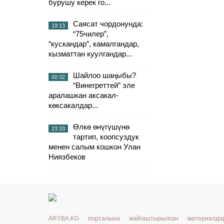
бурушу керек го...
Саясат чордонунда:
19:13
“75чилер”,
“кускандар”, камалгандар,
кызматтан куулгандар...
Шайлоо шаңыбы?
00:32
“Винегреттей” эле
аралашкан аксакал-
көксакалдар...
Өлкө өнүгүшүнө
23:33
тартип, коопсуздук
менен салым кошкон Улан
Ниязбеков
ARYBA.KG порталына жайгаштырылган материалд