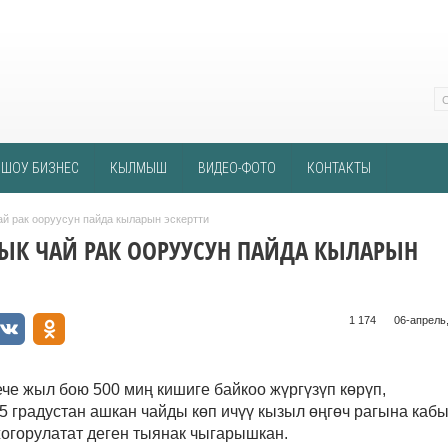
ШОУ БИЗНЕС
КЫЛМЫШ
ВИДЕО-ФОТО
КОНТАКТЫ
ай рак ооруусун пайда кыларын эскертти
ЫК ЧАЙ РАК ООРУУСУН ПАЙДА КЫЛАРЫН
1 174 ᠌ ᠌ ᠌ ᠌᠌ ᠌ ᠌᠌
06-апрель,
ече жыл бою 500 миң кишиге байкоо жүргүзүп көрүп,
 градустан ашкан чайды көп ичүү кызыл өңгөч рагына каб
жогорулатат деген тыянак чыгарышкан.