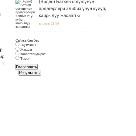
(Видео) Баткен согушунун
ардагерлери элибиз үчүн күйүп,
н
кайрылуу жасашты
30-
апрель 21:54
Сайтка баа бер
Эң жакшы
тр
Жакшы
Канааттандырат
ир
Төмөн
20-
Голосовать
Результаты