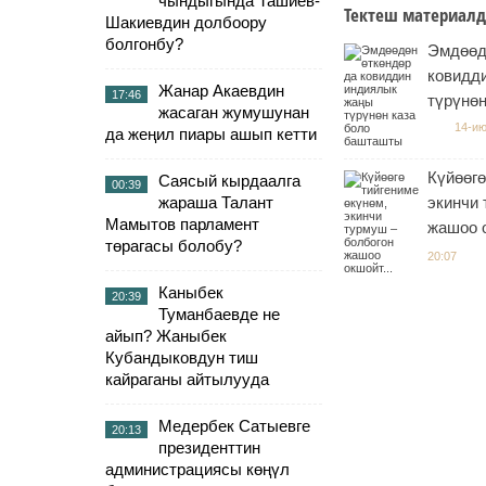
чындыгында Ташиев-
Тектеш материалд
Шакиевдин долбоору
болгонбу?
Эмдөөд
ковидд
Жанар Акаевдин
17:46
түрүнө
жасаган жумушунан
14-ию
да жеңил пиары ашып кетти
Күйөөгө
Саясый кырдаалга
00:39
жараша Талант
экинчи 
Мамытов парламент
жашоо о
төрагасы болобу?
20:07
Каныбек
20:39
Туманбаевде не
айып? Жаныбек
Кубандыковдун тиш
кайраганы айтылууда
Медербек Сатыевге
20:13
президенттин
администрациясы көңүл