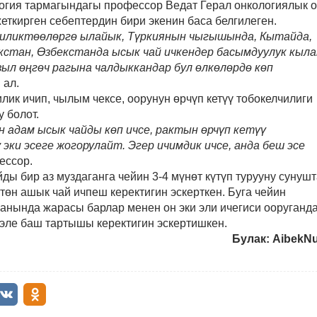
огия тармагындагы профессор Ведат Герал онкологиялык 
еткирген себептердин бири экенин баса белгилеген.
 иликтөөлөргө ылайык, Түркиянын чыгышында, Кытайда,
кстан, Өзбекстанда ысык чай ичкендер басымдуулук кыла
ыл өңгөч рагына чалдыккандар бул өлкөлөрдө көп
 ал.
лик ичип, чылым чексе, оорунун өрчүп кетүү тобокелчилиги
 болот.
 адам ысык чайды көп ичсе, рактын өрчүп кетүү
эки эсеге жогорулайт. Эгер ичимдик ичсе, анда беш эсе
ессор.
ы бир аз муздаганга чейин 3-4 мүнөт күтүп турууну сунушт
ктөн ашык чай ичпеш керектигин эскерткен. Буга чейин
занында жарасы барлар менен он эки эли ичегиси ооруганд
 эле баш тартышы керектигин эскертишкен.
Булак: AibekNu