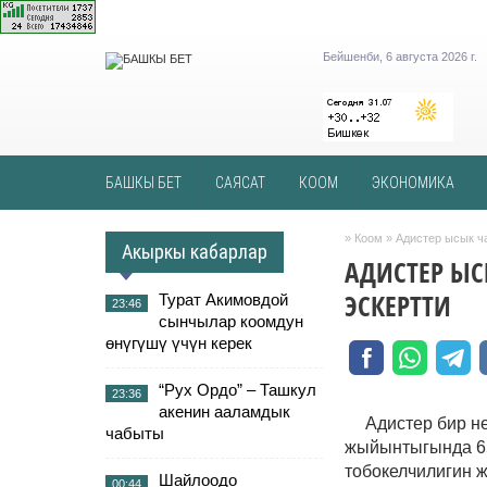
Бейшенби, 6 августа 2026 г.
БАШКЫ БЕТ
САЯСАТ
КООМ
ЭКОНОМИКА
»
Коом
» Адистер ысык ч
Акыркы кабарлар
АДИСТЕР ЫС
ЭСКЕРТТИ
Турат Акимовдой
23:46
сынчылар коомдун
өнүгүшү үчүн керек
“Рух Ордо” – Ташкул
23:36
акенин ааламдык
Адистер бир н
чабыты
жыйынтыгында 65
тобокелчилигин 
Шайлоодо
00:44