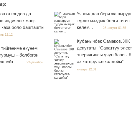
ар:
өн өткөндөр да
Үч жылдан бери жашыруу
ин индиялык жаңы
түрдө кыздык белги тигип
н каза боло башташты
келем...
28-август 01:35
нь 12:12
Кубанычбек Самаков, ЖК
депутаты: “Сапаттуу элек
 тийгениме өкүнөм,
энериягиясы үчүн баасы б
турмуш – болбогон
аз көтөрүлсө колдойм”
кшойт...
23-декабрь
январь 12:31