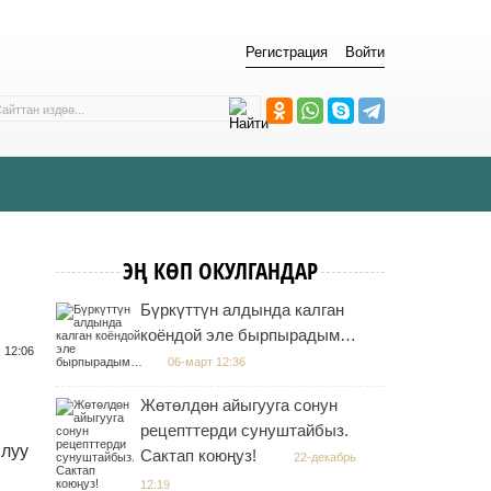
Регистрация
Войти
ЭҢ КӨП ОКУЛГАНДАР
Бүркүттүн алдында калган
коёндой эле бырпырадым…
 12:06
06-март 12:36
Жөтөлдөн айыгууга сонун
рецепттерди сунуштайбыз.
ылуу
Сактап коюңуз!
22-декабрь
12:19