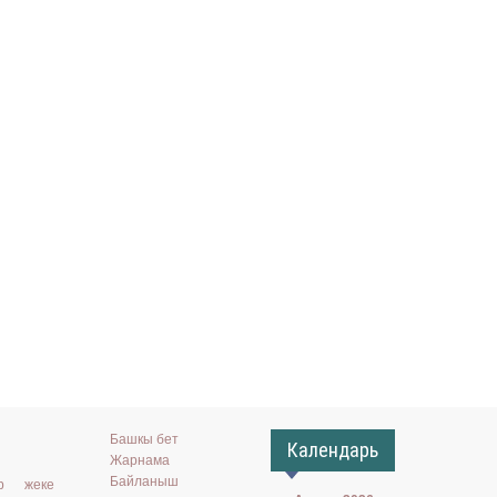
Башкы бет
Календарь
Жарнама
Байланыш
ар жеке