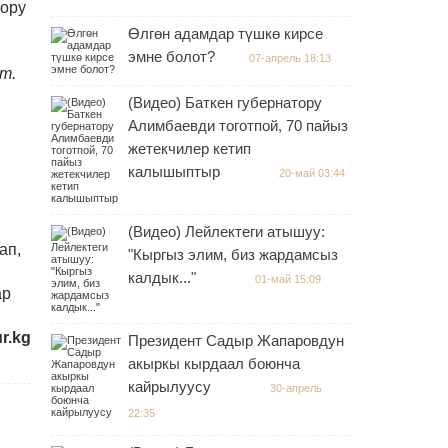
оору
Өлгөн адамдар түшкө кирсе
эмне болот?
07-апрель 18:13
т.
(Видео) Баткен губернатору
Алимбаевди тоготпой, 70 пайыз
жетекчилер кетип
калышыптыр
20-май 03:44
(Видео) Лейлектеги атышуу:
ап,
"Кыргыз элим, биз жардамсыз
калдык..."
01-май 15:09
ар
r.kg
Президент Садыр Жапаровдун
акыркы кырдаал боюнча
кайрылуусу
30-апрель
22:35