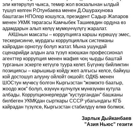
эли көтөрүлүп чыкса, темир жол вокзалынан ылдый
түшүп келген Р.Отунбаева менен Д.Ошурахунова
баштаган НПОлор кошулса, президент Садыр Жапаров
менен УКМК төрагасы Камчыбек Ташиевдин ордуна өз
адамдарын алып келүү мүмкүнчүлүгү жаралат.
АКШнын максаты – коррупцияга каршы күрөшүү эмес,
тескерисинче, мурдагы коррупциялык системаны
кайрадан орнотуу болуп жатат. Мына ушундай
сценарийди алдын ала түзүп коюшкан профессионал
агенттер коррупция менен мафия чоң чырды баштай
турганын эскерте кетүүгө туура келет. Бүгүнкү бийликтин
позициясы – карышкыр койду жеп алгысы келсе, байкуш
кой достошуп алууну ойлойт окшойт. ОДКБ менен
ШОСтун мүчөсү болгон Кыргызстан “жомокто баатыр,
жоодо жок” болуп, өзүнүн кулчулук мүнөзүнөн кутула
албады. Коррупционерлерди “кустургандан” башканы
билбеген УКМКдан сырткары СССР убагындагы КГБ
кайрадан түзүлсө, Кыргызстан стабилдүү өлкө болмок.
Зарлык Дыйканбаев
"Азия Ньюс" гезити