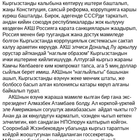
Кыргызстанды калыбына келтирүү иштери башталып,
жаңы Конституция, саясый реформа, коррупцияга каршы
күрөш башталды. Бирок, адегенде СССРди таркатып,
андан кийин союздук республикаларды жок кылууну
көздөгөн АКШ Россияга карата санкцияларын жаадырып,
Россия менен бир туугандык жана достук мамиледе
болгон Кыргызстанда коррпуциялык системасын сактап
калуу аракетин көрүүдө. АКШ элчиси Дональд Лу аркылуу
орустар айткандай “наглым образом” Кыргызстандын
ички иштерине кийлигишүүдө. Алтургай кыргыз жараны
Камчы Көлбаевге ким компромат тапса, ага 5 миң доллар
сыйлык берет имиш. АКШнын “наглыйлыгы” башынан
ашып, Кыргызстанды өзүнүн жеке менчик штаты, же
болбосо басып алган колониясы катары көрүп алганы
байкалып турат.
АКШнын өзүнө жараша мамиле кылган бир гана экс-
президент Алмазбек Атамбаев болду. Ал коркпой-үркпөй
эле Американын согуштук авиабазасын айдап чыкты го?
Анан да ак көңүлдүгүн карматып, чээнден чыгып кеткен
элчилигин, көп сандаган НПОлорун калтырып койгон.
Сооронбай Жээнбековдун убагында кыргыз тараптын
койдой жооштугунан пайдаланган госсекретарь