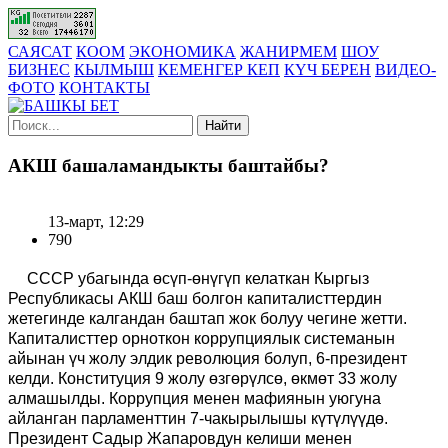
САЯСАТ
КООМ
ЭКОНОМИКА
ЖАНИРМЕМ
ШОУ
БИЗНЕС
КЫЛМЫШ
КЕМЕНГЕР КЕП
КҮЧ БЕРЕН
ВИДЕО-
ФОТО
КОНТАКТЫ
Найти
АКШ башаламандыкты баштайбы?
13-март, 12:29
790
СССР убагында өсүп-өнүгүп келаткан Кыргыз
Республикасы АКШ баш болгон капиталисттердин
жетегинде калгандан баштап жок болуу чегине жетти.
Капиталисттер орноткон коррупциялык системанын
айынан үч жолу элдик революция болуп, 6-президент
келди. Конституция 9 жолу өзгөрүлсө, өкмөт 33 жолу
алмашылды. Коррупция менен мафиянын уюгуна
айланган парламенттин 7-чакырылышы күтүлүүдө.
Президент Садыр Жапаровдун келиши менен