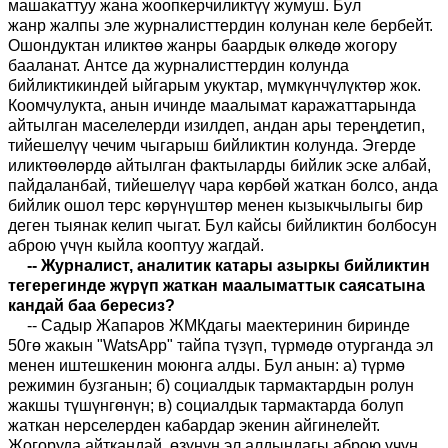
машакаттуу жана жоопкерчиликтүү жумуш. Бул
жанр
жалпы
эле журналисттердин колунан келе бербейт.
Ошондуктан иликтөө жанры ба
а
рдык
өлкөдө
жогору
бааланат. Антсе да журналисттердин колунда
бийликтикиндей ыйгарым укуктар, мүмкүнчүлүктөр жок.
Коомчулукта, анын ичинде маалымат каражаттарында
айтылган маселелерди изилдеп, андан ары тереңдетип,
ти
й
ешелүү чечим чыгарыш бийликтин колунда. Эгерде
иликтөөлөрдө айтылган фактыларды бийлик эске албай,
пайдаланбай, ти
й
ешелүү чара көрбөй жаткан болсо
,
анда
бийлик ошол терс көрүнүштөр менен кызыкчылыгы бир
деген тыянак келип чыгат. Бул кайсы бийликтин болбосун
аброю үчүн кыйла кооптуу жагдай.
--
Журналист,
аналитик катары азыркы бийликтин
тегерегинде жүрүп жаткан маалыматтык саясатына
кандай баа бересиз?
--
Садыр Жапаров ЖМКдагы маектеринин биринде
50гө жакын "WatsApp" тайпа түзүп, түрмөдө отурганда эл
менен иштешкенин моюнга алды. Бул анын: а) түрмө
режимин бузганын; б) социалдык тармактардын ролун
жакшы түшүнгөнүн; в) социалдык тармактарда болуп
жаткан нерселерден кабардар экенин айгинелейт.
Жогоруда айткандай, өзүнүн эл алдындагы аброю үчүн