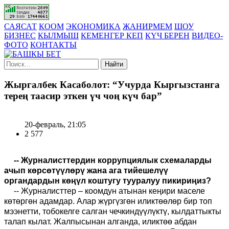
САЯСАТ
КООМ
ЭКОНОМИКА
ЖАНИРМЕМ
ШОУ
БИЗНЕС
КЫЛМЫШ
КЕМЕНГЕР КЕП
КҮЧ БЕРЕН
ВИДЕО-
ФОТО
КОНТАКТЫ
Найти
Жыргалбек Касаболот: “Учурда Кыргызстанга
терең таасир эткен үч чоң күч бар”
20-февраль, 21:05
2 577
--
Журналисттердин коррупциялык схемаларды
ачып көрсөтүүлөрү жана ага ти
й
ешелүү
органдардын көңүл коштугу тууралуу пикириңиз?
--
Журналисттер – коомдун атынан кеңири маселе
көтөргөн адамдар. Алар жүргүзгөн иликтөөлөр бир топ
мээнетти, тобокелге салган чечкиндүүлүктү, кылдаттыкты
талап кылат. Жалпысынан алганда
,
иликтөө абдан