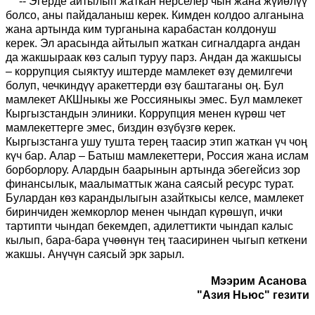
--
Эгерде айтылып жаткан нерселер чын жана жүйөлүү
болсо, аны пайдаланыш керек. Кимден колдоо алганына
жана артында ким турганына карабастан колдонуш
керек. Эл арасында айтылып жаткан сигналдарга андан
да жакшыраак көз салып туру
у парз
. Андан да жакшысы
– коррупция сыяктуу иштерде мамлекет өзү демилгечи
болуп, чечкиндүү аракеттерди өзү баштаганы оң. Бул
мамлекет АКШныкы же
Росс
ияныкы эмес. Бул мамлекет
Кыргызстандын элиники. Коррупция менен күрөш чет
мамлекеттерге эмес, биздин өзүбүзгө керек.
Кыргызстанга ушу тушта терең таасир этип жаткан үч чоң
күч бар. Алар – Батыш мамлекеттери,
Рос
сия жана ислам
борборлору. Алардын баарынын артында эбегейсиз зор
финансылык, маалыматтык жана саяс
ы
й ресурс турат.
Булардан көз карандылыгын азайткысы келсе, мамлекет
биринчиден жемкорлор менен чындап күрөшүп, ички
тартипти чындап бекемдеп,
адилеттикти
чындап калыс
кылып, бара-бара үчөөнүн тең таасиринен чыгып кеткени
жакшы. А
н
үчүн саяс
ы
й эрк зарыл.
Мээрим Асанова
"Азия Ньюс" гезити