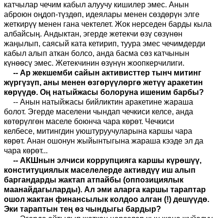
катчылар чечим кабыл алуучу кишилер эмес. Анын
аброюн оңдоп-түздөп, идеялары менен сөздөрүн элге
жеткирүү менен гана чектелет. Жок нерседен барды кыла
албайсың. Андыктан
,
эгерде жетекчи өзү сөзүнөн
жаңылып, саяс
ы
й ката кетирип, туура эмес чечимдерди
кабыл алып аткан болсо, анда басма сөз катчынын
күнөөсү эмес. Жетекчинин өзүнүн жоопкерчилиги.
-- Ар жекшемби сайын активисттер тынч митинг
жүргүзүп, аны менен өзгөрүүлөргө жетүү аракетин
көрүүдө. Оң натыйжасы болоруна ишеним барбы?
--
Анын натыйжасы бийликтин аракетине жараша
болот. Эгерде маселени чындап чечкиси келсе, анда
көтөрүлгөн маселе боюнча чара көрөт. Чечкиси
келбесе
,
митингдин уюштуруучуларына каршы чара
көрөт. Анан ошонун жыйынтыгына жараша кээде эл да
чара көрөт...
--
АКШнын элчиси коррупцияга каршы күрөшүү,
конституциялык маселелерде активдүү иш алып
баргандарды жактап атпайбы
(оппозициялык
маанайдагыларды)
. Ал эми аларга каршы тараптар
ошол жактан финансылык колдоо алган
(!)
дешүүдө.
Эки тараптын тең өз чындыгы бардыр?