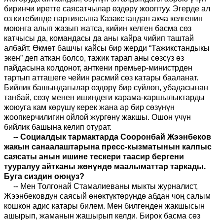
биринчи иретте саясатчылар өздөрү жооптуу. Эгерде ал
өз китебинде партиясына Казакстандан акча келгенин
моюнга алып жазып жатса, кийин келген басма сөз
катчысы да, командасы да аны кайра чийип таштай
албайт. Өкмөт башчы кайсы бир жерди
“
Тажикстандыкы
экен
”
деп аткан болсо
,
тажик тарап аны сөзсүз өз
пайдасына колдонот, анткени премьер-министрден
тартып атташеге чейин расмий сөз катары бааланат.
Бийлик башындагылар өздөрү бир сүйлөп, убадасынан
танбай, сөзү менен ишиндеги карама
-
каршылыктарды
жоюуга кам көрүшү керек жана ар бир сөзүнүн
жоопкерчилигин ойлой жүргөнү жакшы. Ошон үчүн
бийлик башына келип отурат.
--
Социалдык тармактарда С
ооронбай
Жээнбеков
жакын санаалаштарына пресс-кызматынын калпыс
саясаты анын ишине тескери таасир бергени
тууралуу айтканы жөнүндө маалыматтар таркады.
Буга сиздин оюңуз?
--
Мен Толгонай Стамалиеваны мыкты журналист,
Жээнбековдун саяс
ы
й өнөктүктөрүндө абдан чоң салым
кошкон адис катары билем. Мен билгенден жакшысын
ашырып, жаманын жашырып келди. Бирок басма сөз