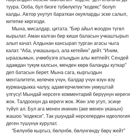
туура. Ооба, бул бизге түбөлүктүү “кодекс” болуп
калды. Автор унутуп бараткан окуяларды эске салып,
китепке киргизди.
Мына, мисалдар, цитата. “Бир айыл жоодон түгөл
кырылат. Аман калган бир киши баласын учкаштырып
алып качат. Алдынан кансырап турган агасы чыга
калат. “Аба, учкашыңыз, ала кетейин” дейт. “Иним,
ыраазымын, үчөөбүзгө атыңдын алы жетпейт. Сендей
адамдан тукум калсын, менден көрө балаңды куткар”
деп батасын берет. Мына сага, кыргыздын
менталитети, келечек үчүн, балдар үчүн өзүн өзү
курмандыкка чалуу, адамгерчиликтин укмуштай
үлгүсү! Мындай нерсеге комментарий берүүнүн кереги
жок. Талдоонун да кереги жок. Жөн эле угуп, эсиңе
түйүп ал. Бул ага менен ининин (аке менен үканын)
жашоо “кодекси”. Так ушундай нерселерден идеология
деген түшүнүк курулат.
“Бөлүнбө кыргыз, бөлүнбө, бөлүнгөндү бөрү жейт”