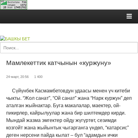
Мамлекеттик катчынын «куржуну»
24-март, 20:56
1 400
С
үйүнбек Касмамбетовдун удаасы менен үч китеби
чыкты. “Жол санат”, “Ой санат” жана “Нарк куржун” деп
аталган жыйнактар. Буга макалалар, маектер, ой-
пикирлер, кайрылуулар жана бир шилтемдер кирди.
Мындай жазма эмгектер ойду жүгүртөт, сезимди
козгойт жана жыйынтык чыгарганга үндөп, “катарсис”
деген нерсени пайда кылат – бул “адамдын ички