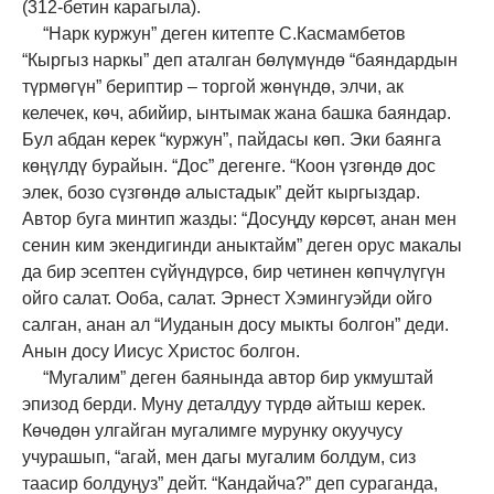
(312-бетин карагыла).
“Нарк куржун” деген китепте С.Касмамбетов
“Кыргыз наркы” деп аталган бөлүмүндө “баяндардын
түрмөгүн” бериптир – торгой жөнүндө, элчи, ак
келечек, көч, абийир, ынтымак жана башка баяндар.
Бул абдан керек “куржун”, пайдасы көп. Эки баянга
көңүлдү бурайын. “Дос” дегенге. “Коон үзгөндө дос
элек, бозо сүзгөндө алыстадык” дейт кыргыздар.
Автор буга минтип жазды: “Досуңду көрсөт, анан мен
сенин ким экендигинди аныктайм” деген орус макалы
да бир эсептен сүйүндүрсө, бир четинен көпчүлүгүн
ойго салат. Ооба, салат. Эрнест Хэмингуэйди ойго
салган, анан ал “Иуданын досу мыкты болгон” деди.
Анын досу Иисус Христос болгон.
“Мугалим” деген баянында автор бир укмуштай
эпизод берди. Муну деталдуу түрдө айтыш керек.
Көчөдөн улгайган мугалимге мурунку окуучусу
учурашып, “агай, мен дагы мугалим болдум, сиз
таасир болдуңуз” дейт. “Кандайча?” деп сураганда,