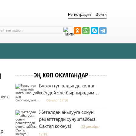
Регистрация
Войти
Н
ЭҢ КӨП ОКУЛГАНДАР
Бүркүттүн алдында калган
коёндой эле бырпырадым…
 09:00
06-март 12:36
Жөтөлдөн айыгууга сонун
рецепттерди сунуштайбыз.
Сактап коюңуз!
22-декабрь
ар
12:19