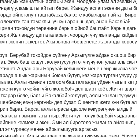
 таандык жаннаттын аспабы экен. Чоордон улам ал эзелки 
үндөгү уламышты айтып берет. Жандуу аспап экенин дагы б
оордо ойногонун таштабаса, балээге кабыларын айтат. Биро
алекетти таштамакпы, үч күн араң чыдап, анан Бакалбай
ырман токойдун тереңине барып ойной баштайт. Карыя даг
 жери Жыландуу деп аталарын, чоордун үнү жыланды кайды
үн экенин эскертет. Акырында «
б
ешенеңе жазганды көрөс
рүп, Бөрүбай токойдон сүйгөнү Арзыгүлгө абдан окшош бир
гат. Экөө баш кошуп, колуктусунун өтүнүчүнөн улам алыскы
кетишет. Андан ары Бөрүбай келинчеги менен бир жылча чог
арада ашык жарынын боюна бүтүп, көз жара турган учуру д
тылат. Аялы «
м
енин толгоом башталганда үйдөн чыгып кет 
 жети күнгө чейин үйгө жолобо!» деп шарт коёт. Жигит шар
ткарар беле, баягы Бакалбай жолугуп, аялы жылан тукуму
шенбесең өзүң көргүн!» деп бузат. Ошентип жети күн бүтө эл
рип барат. Барса, аялы ырасында эле көкүрөгүнөн ылдый
 баласын эмизип атыптыр. Жети күн толук барбай чыдаганы
ейпине келмекчи экен. Эми ал биротоло жыланга айланып,
ыл эт чүрпөсү менен айрылышууга аргасыз.
ыхын айтат. Аялы чындап эле жылан тукумунан экен. Ушуер