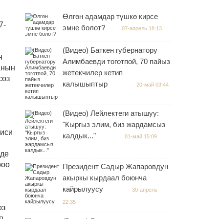
Өлгөн адамдар түшкө кирсе
7-
эмне болот?
07-апрель 18:13
(Видео) Баткен губернатору
н
Алимбаевди тоготпой, 70 пайыз
анын
жетекчилер кетип
сөз
калышыптыр
20-май 03:44
(Видео) Лейлектеги атышуу:
"Кыргыз элим, биз жардамсыз
ниси
калдык..."
01-май 15:09
нде
роо
Президент Садыр Жапаровдун
акыркы кырдаал боюнча
кайрылуусу
30-апрель
22:35
өз
п,