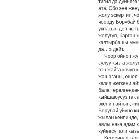
тигил да дүйнөгө
ата,
Обо эне жөн
жолу эскертип, ч
чоорду Бөрүбай б
укпасын деп чыт
жолугуп, барган
калтырбашы мүмк
да…» дейт.
Чоор ойноп жү
сулуу кызга жолу
ээн жайга көчүп 
жашаганы, ошол 
келип жеткени ай
бала төрөлгөндөн
кыйшаюусуз так а
экенин айтып, «и
Бөрүбай үйүнө ки
жылан кейпинде,
аялы нака адам к
күйөөсү, али кыз
Кетеринде тар