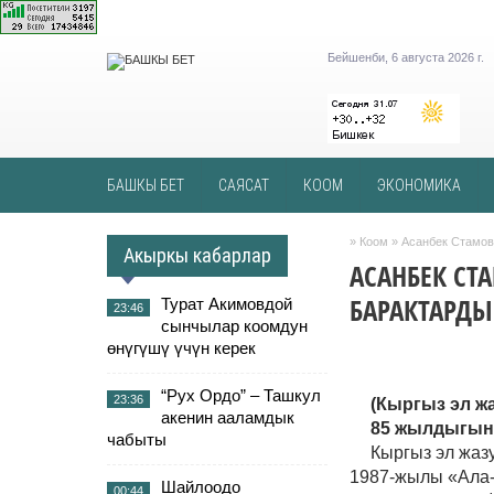
Бейшенби, 6 августа 2026 г.
БАШКЫ БЕТ
САЯСАТ
КООМ
ЭКОНОМИКА
»
Коом
» Асанбек Стамов
Акыркы кабарлар
АСАНБЕК С
БАРАКТАРДЫ
Турат Акимовдой
23:46
сынчылар коомдун
өнүгүшү үчүн керек
“Рух Ордо” – Ташкул
23:36
(
Кыргыз эл ж
акенин ааламдык
85 жылдыгын
чабыты
Кыргыз эл жаз
1987-жылы «Ала-
Шайлоодо
00:44