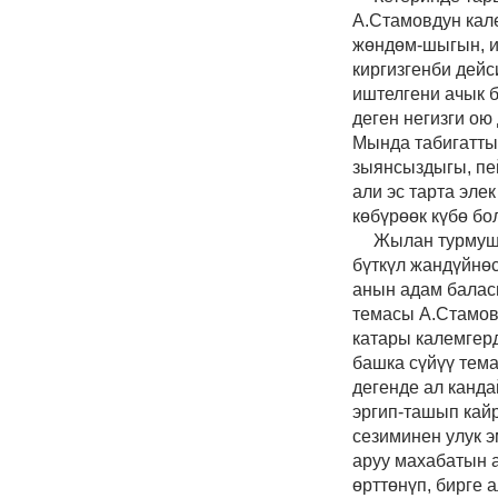
А.Стамовдун кал
жөндөм-шыгын, ич
киргизгенби дей
иштелгени ачык 
деген негизги о
Мында табигатты
зыянсыздыгы, пей
али эс тарта эл
көбүрөөк күбө бол
Жылан турмушу
бүткүл жандүйнөс
анын адам балас
темасы А.Стамовд
катары калемгер
башка сүйүү тем
дегенде ал канда
эргип-ташып кай
сезиминен улук 
аруу махабатын 
өрттөнүп, бирге 