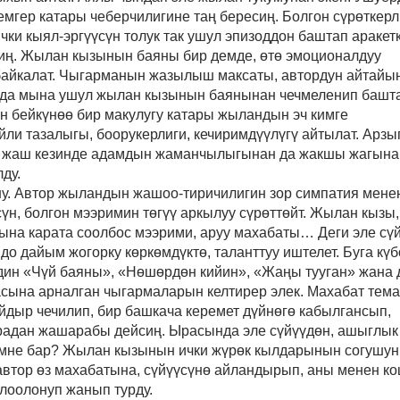
емгер катары чеберчилигине т
аң
бересиң. Болгон сүрөткерл
ки кыял-эргүүсүн толук так ушул эпизоддон баштап аракет
сиң. Жылан кызынын баяны бир демде, өтө эмоционалдуу
байкалат. Чыгарманын жазылыш максаты, автордун айтайы
ю да мына ушул жылан кызынын баянынан чечмеленип башта
н бейкүнөө бир макулугу катары жыландын эч кимге
ли тазалыгы, боорукерлиги, кечиримдүүлүгү айтылат. Арзы
ек жаш кезинде адамдын жаманчылыгынан да жакшы жагына
ду.
. Автор жыландын жашоо-тиричилигин зор симпатия мене
үн, болгон мээримин төгүү аркылуу сүрөттөйт. Жылан кызы,
ына карата соолбос мээрими, аруу махабаты… Деги эле сү
о дайым жогорку көркөмдүктө, таланттуу иштелет. Буга күб
дин «Чүй баяны», «Нөшөрдөн кийин», «Жаңы тууган» жана 
асына арналган чыгармаларын келтирер элек. Махабат тем
йдыр чечилип, бир башкача керемет дүйнөгө кабылгансып,
радан жашарабы дейсиң. Ырасында эле сүйүүдөн, ашыглык
эмне бар? Жылан кызынын ички жүрөк кылдарынын согушун
автор өз махабатына, сүйүүсүнө айландырып, аны менен к
алоолонуп жанып турду.