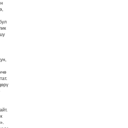
ин
ө,
бул
лик
шу
үн,
нчө
тат.
дөрү
ө
айт.
к
».