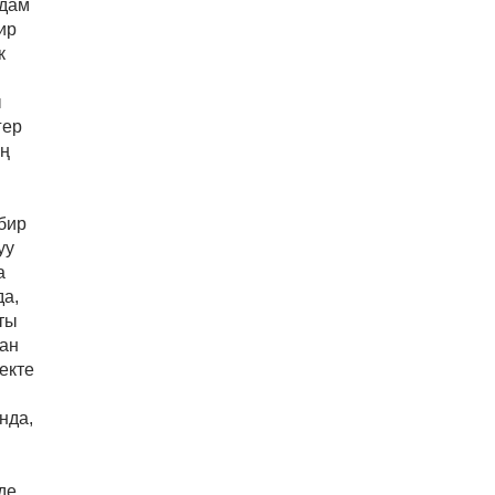
Адам
ир
к
ы
гер
үң
 бир
уу
а
да,
тты
нан
екте
нда,
де