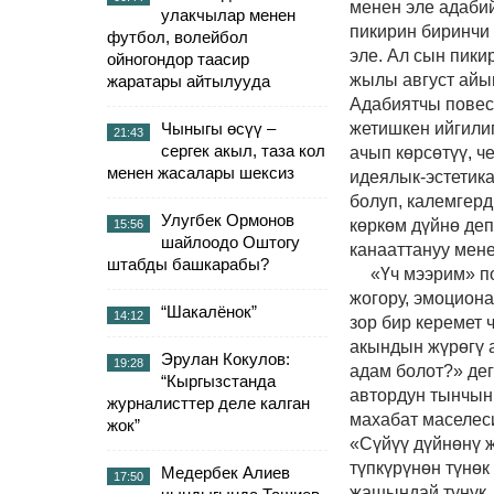
менен эле адабий
улакчылар менен
пикирин биринчи
футбол, волейбол
эле. Ал сын пик
ойногондор таасир
жылы август айы
жаратары айтылууда
Адабиятчы повес
Чыныгы өсүү –
жетишкен ийгилиг
21:43
сергек акыл, таза кол
ачып көрсөтүү, 
менен жасалары шексиз
идеялык-эстетика
болуп, калемгер
Улугбек Ормонов
көркөм дүйнө деп
15:56
шайлоодо Оштогу
канааттануу мене
штабды башкарабы?
«Үч мээрим» п
жогору, эмоциона
“Шакалёнок”
14:12
зор бир керемет 
акындын жүрөгү 
Эрулан Кокулов:
19:28
адам болот?» де
“Кыргызстанда
автордун тынчын 
журналисттер деле калган
махабат маселеси
жок”
«Сүйүү дүйнөнү ж
түпкүрүнөн түнөк
Медербек Алиев
17:50
жашындай тунук,