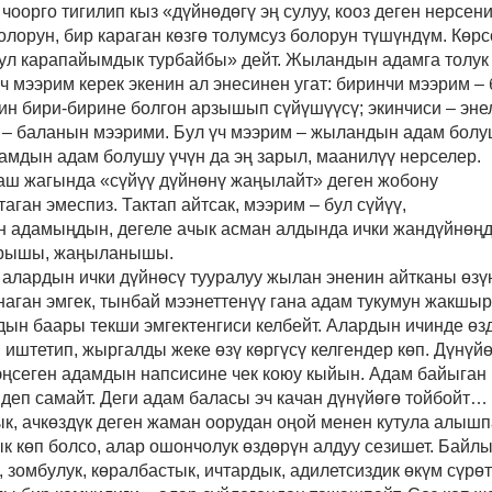
чоорго тигилип кыз «
д
үйнөдөгү эң сулуу, кооз деген нерсен
лорун, бир караган көзгө толумсуз болорун түшүндүм. Көрс
ул карапайымдык турбайбы» дейт. Жыландын адамга толук
 мээрим керек экенин ал энесинен угат: биринчи мээрим
–
тин бири-бирине болгон арзышып сүйүшүүсү; экинчиси
–
эне
ү
–
баланын мээрими. Бул үч мээрим
–
жыландын адам болу
дамдын адам болушу үчүн да эң зарыл, маанилүү нерселер.
ш жагында «сүйүү дүйнөнү жаңылайт» деген жобону
аган эмеспиз. Тактап айтсак, мээрим
–
бул сүйүү,
 адамыңдын, дегеле ачык асман алдында ички жандүйнөңд
арышы, жаңыланышы.
 алардын ички дүйнөсү тууралуу жылан эненин айтканы өзү
аган эмгек, тынбай мээнеттенүү гана адам тукумун жакшыр
дын баары текши эмгектенгиси келбейт. Алардын ичинде өз
иштетип, жыргалды жеке өзү көргүсү келгендер көп. Дүнүй
 эңсеген адамдын напсисине чек коюу кыйын. Адам байыган
деп самайт. Деги адам баласы эч качан дүнүйөгө тойбойт…
, ачкөздүк деген жаман оорудан оңой менен кутула алышп
 көп болсо, алар ошончолук өздөрүн алдуу сезишет. Байлы
, зомбулук, көралбастык, ичтардык, адилетсиздик өкүм сүрөт