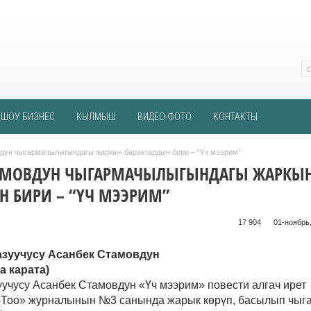
ШОУ БИЗНЕС
КЫЛМЫШ
ВИДЕО-ФОТО
КОНТАКТЫ
дун чыгармачылыгындагы жаркын барактардын бири – “Үч мээрим”
ТАМОВДУН ЧЫГАРМАЧЫЛЫГЫНДАГЫ ЖАРКЫ
Н БИРИ – “ҮЧ МЭЭРИМ”
17 904 ᠌ ᠌ ᠌ ᠌᠌ ᠌ ᠌᠌
01-ноябрь,
азуучусу Асанбек Стамовдун
а карата
)
уучусу Асанбек Стамовдун «Үч мээрим» повести алгач ирет
Тоо» журналынын №3 санында жарык көрүп, басылып чыг