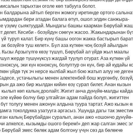
 мисалын тарыхтан оголе көп табууга болот.
н балдарына айтып берген жомогу иретинде ортого салынат
ымдардан бери атадан балага өтүп, ошол элдин санжыра-
е үзүмү сыяктуудай. Мындагы башкы каарман Бөрүбай жа
т делет. Кесиби
-
бозүйдүн сөөгүн жасоо. Жакындарынан бү
үй туруп калат. Бир күнү башы оогон жакка бастырып бара
 ак бозүйгө туш келет». Бул аза күткөн чоң бозүй айылдын
. Кызы Арзыгүлгө көзү түшүп, Бөрүбай ал үйдө жыл маалы
ушул жерде түшүнүксүз жагдай туулуп отурат. Аза күткөн үй
коноксуң, эки күн коноксуң, болуптур он күн, бир ай кудайы к
үткөн үйдө түк эч нерсе кылбай жыл бою жатып алуу не деге
Жадесе, устачылыгы менен алектенбей бош жүргөнбү, бозүй
рын да ажо бир жылдан кийин өзү сурап билет
. Анан кызын
 кылып көп калың доолайт. Жигит анча дүнүйө-малды кайда
 эле күйөө болчу бир улгайган адам пайда болуп, жигиттен
бүт толугу менен ажонун алдына туура тартат. Ажо кызын ө
мга токолдукка узатууга аргасыз. Ушунда дагы так эмести
лган калың Бөрүбайдан суралып, анан ажо «ошончо дүнүйө-
чи апкелсе, кызымды ошого берем!» деп жар салган эмес э
ө Бөрүбай эмес бөлөк адам болгону үчүн сөз да бөлөкчө