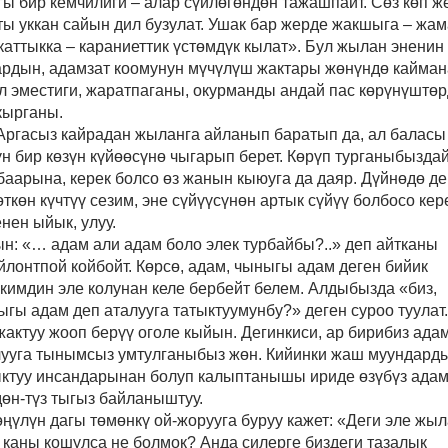
ы бир кемчилиги
–
алар сүйлөгөндөн тажашпайт. Сөз көп ж
ты уккан сайын дил бузулат. Ушак бар жерде жакшыга
–
жам
каттыкка
–
караниеттик үстөмдүк кылат». Бул жылан эненин
рдын, адамзат коомунун мүчүлүш жактары жөнүндө кайман
ул эместиги, жаратпаганы, окурманды андай пас көрүнүштө
кырганы.
Аргасыз кайрадан жыланга айланып баратып да, ал баласы
н бир көзүн күйөөсүнө чыгарып берет. Көрүп турганыбыздай
баарына, керек болсо өз жанын кыюуга да даяр. Дүйнөдө де
ткөн күчтүү сезим, эне сүйүүсүнөн артык сүйүү болбосо кер
нен ыйык, улуу.
ын
: «… адам али адам боло элек турбайбы?..» деп айтканы
йлонтпой койбо
йт
. Көрсө, адам, чыныгы адам деген бийик
кимдин эле колунан келе бербейт белем. Алдыбызда «биз,
гы адам деп аталууга татыктуумунбу?» деген суроо туулат.
жактуу жооп берүү оголе кыйын. Дегинкиси, ар бирибиз адам
лууга
тынымсыз
умтулганыбыз жөн. Кийинки жаш муундард
ыктуу инсандарынан болуп калыптанышы ириде өзүбүз ада
дөн-түз тыгыз байланыштуу.
өңүлүн дагы төмөнкү ой-жорууга буруу кажет: «Деги эле жы
 каны кошулса не болмок? Анда силерге биздеги тазалык