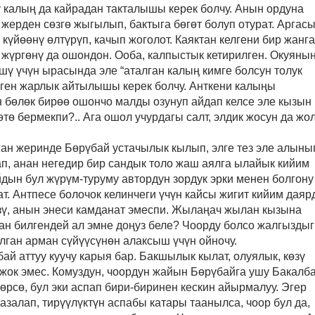
 калың да кайрадан такталышы керек болчу. Анын ордуна
к
жерден сөзгө жыгылып, бактыга бөгөт болуп отурат. Аргас
 күйөөнү өлтүрүп, качып жоголот. Каяктан келгени бир жанга
 жүргөнү да ошондон. Ооба, калпыстык кетирилген. Окуяны
шү үчүн ырасында эле “аталган калың кимге болсун толук
еген жарлык айтылышы керек болчу. Анткени калыңы
н бөлөк бирөө ошончо малды озунуп айдап келсе эле кызын
тө бермекпи?..
Ага ошол учурдагы салт, элдик жосун да жо
ан жеринде Бөрүбай устачылык кылып, элге тез эле алыны
ап, анан негедир бир сандык толо жаш аялга ылайык кийим
йдын бул жүрүм-туруму автордун зордук эрки менен болгону
ат. Антпесе болочок келинчеги үчүн кайсы жигит кийим даяр
өзү, анын энеси камданат эмеспи. Жылаңач жылан кызына
ан билгендей ал эмне доңуз беле? Чоорду болсо жалгызды
алган арман сүйүүсүнөн алаксыш үчүн ойночу.
ай аттуу куучу карыя бар. Бакшылык кылат, олуялык, көзү
 жок эмес. Комуздун, чоордун жайын Бөрүбайга ушу Бакалб
Көрсө, бул эки аспап бири-биринен кескин айырмалуу. Эгер
азалап, тирүүлүктүн аспабы катары таанылса, чоор бул да,