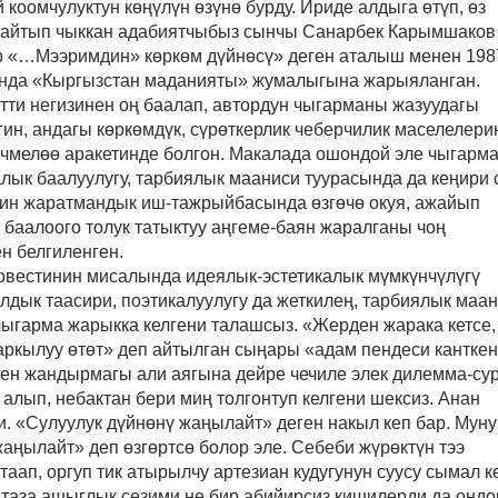
 коомчулуктун көңүлүн өзүнө бурду. Ириде алдыга өтүп, өз
 айтып чыккан адабиятчыбыз сынчы Санарбек Карымшаков
ир «…Мээримдин» көркөм дүйнөсү» деген аталыш менен 198
нда «Кыргызстан маданияты» жумалыгына жарыяланган.
тти негизинен оң баалап, автордун чыгарманы жазуудагы
ин, андагы көркөмдүк, сүрөткерлик чеберчилик маселелери
чечмелөө аракетинде болгон. Макалада ошондой эле чыгарм
лык баалуулугу, тарбиялык мааниси туурасында да кеңири 
дин жаратмандык иш-тажрыйбасында өзгөчө окуя, ажайып
 баалоого толук татыктуу аңгеме-баян жаралганы чоң
н белгиленген.
овестинин мисалында идеялык-эстетикалык мүмкүнчүлүгү
лдык таасири, поэтикалуулугу да жеткилең, тарбиялык маа
чыгарма жарыкка келгени талашсыз. «Жерден жарака кетсе,
аркылуу өтөт» деп айтылган сыңары «адам пендеси кантке
ген жандырмагы али аягына дейре чечиле элек дилемма-су
алып, небактан бери миң толгонтуп келгени шексиз. Анан
. «Сулуулук дүйнөнү жаңылайт» деген накыл кеп бар. Муну
аңылайт» деп өзгөртсө болор эле. Себеби жүрөктүн тээ
 таап, оргуп тик атырылчу артезиан кудугунун суусу сымал к
 таза ашыглык сезими не бир абийирсиз кишилерди да оңдо