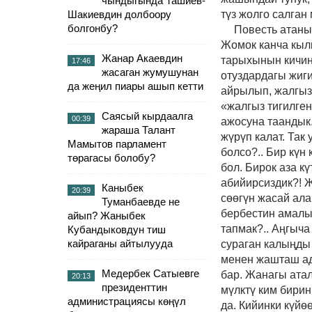
чындыгында Ташиев-
Шакиевдин долбоору
түз жолго салган
болгонбу?
Повесть атаны
Жомок канча кыл
Жанар Акаевдин
тарыхынын кичин
17:46
жасаган жумушунан
отуздардагы жиги
да жеңил пиары ашып кетти
айрылып, жалгыз 
«жалгыз тигилген
Саясый кырдаалга
00:39
ажосуна таандык
жараша Талант
жүрүп калат. Так 
Мамытов парламент
болсо?.. Бир күн 
төрагасы болобу?
бол. Бирок аза к
абийирсиздик?! 
Каныбек
20:39
сөөгүн жасай ала
Туманбаевде не
бербестин амалы
айып? Жаныбек
тапмак?.. Аңгыча
Кубандыковдун тиш
кайраганы айтылууда
сураган калыңды 
менен жашташ ада
Медербек Сатыевге
бар. Жанагы ата
20:13
президенттин
мүлктү ким бирин
администрациясы көңүл
да. Кийинки күйө