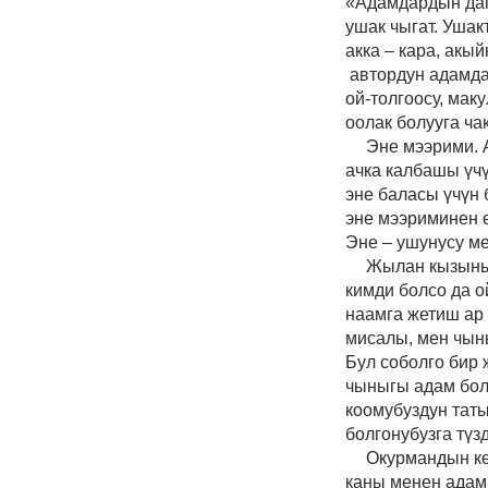
«Адамдардын даг
ушак чыгат. Ушак
акка
–
кара, акый
автордун адамда
ой-толгоосу, мак
оолак болууга ча
Эне мээрими. 
ачка калбашы үчү
эне баласы үчүн 
эне мээриминен ө
Эне
–
ушунусу ме
Жылан кызын
кимди болсо да о
наамга жетиш ар 
мисалы
,
мен чыны
Бул соболго бир 
чыныгы адам бо
коомубуздун тат
болгонубузга түз
Оку
рманды
н к
каны менен адам