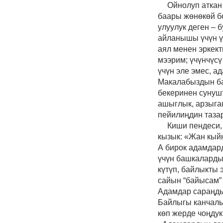
Ойнолуп аткан 
баары жөнөкөй бо
улуулук деген
–
б
айланышы үчүн үч
аял менен эркек
мээрим; үчүнчүс
үчүн эле эмес, а
Макалабыздын ба
бекеринен сунушт
ашыглык
,
арзыган
пейилиңдин таз
Киши пендеси,
кызык: «Жан кыйн
А бирок адамдар
үчүн башкаларды 
күтүп, байлыкты
сайын
“
байысам
”
Адамдар сараңдык
Байлыгы канчалык
көп жерде чоңдук