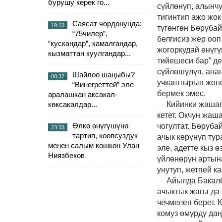
бурушу керек го...
сүйлөнүп, алынчу
тигинтип ажо
жо
Саясат чордонунда:
19:13
түгөнгөн Бөрүбай
“75чилер”,
белгисиз жер ооп
“кускандар”, камалгандар,
жогоркудай өнүгү
кызматтан куулгандар...
тийешеси бар” д
сүйлөшүлүп, ана
Шайлоо шаңыбы?
00:32
учкаштырып жөнө
“Винегреттей” эле
бермек эмес.
аралашкан аксакал-
көксакалдар...
Кийинки жашаг
кетет. Окчун жаш
Өлкө өнүгүшүнө
чогултат. Бөрүба
23:33
тартип, коопсуздук
ачык көрүнүп тур
менен салым кошкон Улан
эле, адетте кыз 
Ниязбеков
үйлөнөрүн артын
унутуп, жетпей к
Айылда Бакалб
ачыктык жагы да
чечмелеп берет. 
комуз өмүрдү даң