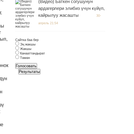
(Видео) Баткен согушунун
ардагерлери элибиз үчүн күйүп,
.
кайрылуу жасашты
30-
апрель 21:54
шы
т
тып,
Сайтка баа бер
Эң жакшы
Жакшы
Канааттандырат
Төмөн
онок
Голосовать
н
Результаты
дүн
н
зү
к
ле