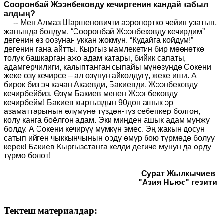
Сооронбай Жээнбековду кечиргенин кандай кабыл
алдың?
-- Мен Алмаз Шаршеновичти аэропортко чейин узатып,
жанында болдум. “Сооронбай Жээнбековду кечирдим”
дегенин өз оозунан уккан жокмун. “Кудайга койдум!”
дегенин гана айтты. Кыргыз мамлекетин бир мөөнөткө
толук башкарган ажо адам катары, бийик сапаты,
адамгерчилиги, калыптанган сыпайы мүнөзүндө Сокени
жеке өзү кечирсе – ал өзүнүн айкөлдүгү, жеке иши. А
бирок биз эч качан Акаевди, Бакиевди, Жээнбековду
кечирбейбиз. Өзүм Бакиев менен Жээнбековду
кечирбейм! Бакиев кыргыздын 90дон ашык эр
азаматтарынын өлүмүнө түздөн-түз себепкер болгон,
колу канга боёлгон адам. Эки миңден ашык адам мунжу
болду. А Сокени кечирүү мүмкүн эмес. Эң жакын досун
сатып ийген чыккынчынын орду өмүр бою түрмөдө болуу
керек! Бакиев Кыргызстанга келди дегиче мунун да орду
түрмө болот!
Сурат Жылкычиев
"Азия Ньюс" гезити
Тектеш материалдар: