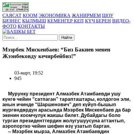
САЯСАТ
КООМ
ЭКОНОМИКА
ЖАНИРМЕМ
ШОУ
БИЗНЕС
КЫЛМЫШ
КЕМЕНГЕР КЕП
КҮЧ БЕРЕН
ВИДЕО-
ФОТО
КОНТАКТЫ
Найти
Мээрбек Мискенбаев: “Биз Бакиев менен
Жээнбековду кечирбейбиз!”
03-март, 19:52
945
Мурунку президент Алмазбек Атамбаевди ушу
күнгө чейин “сатпаган” тарапташтары, колдогон эли,
анын ичинде “Шаршенович” деп күйүп-бышып
жүргөндөрдүн арасында Мээрбек Мискенбаев да бар
экенин коомчулук жакшы билет. Дубайдагы боло
турган президенттердин жолугушуусуна аттантып,
аэропортко чейин шефин өзү узатып барган.
-- Мээрбек мырза,
Алмазбек Атамбаевдин