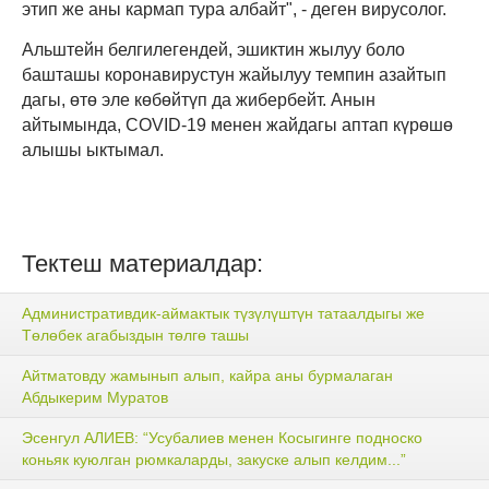
этип же аны кармап тура албайт",
-
деген вирусолог.
Альштейн белгилегендей, эшиктин жылуу боло
башташы коронавирустун жайылуу темпин азайтып
дагы, өтө эле көбөйтүп да жибербейт. Анын
айтымында, COVID-19 менен жайдагы аптап күрөшө
алышы ыктымал.
Тектеш материалдар:
Административдик-аймактык түзүлүштүн татаалдыгы же
Төлөбек агабыздын төлгө ташы
Айтматовду жамынып алып, кайра аны бурмалаган
Абдыкерим Муратов
Эсенгул АЛИЕВ: “Усубалиев менен Косыгинге подноско
коньяк куюлган рюмкаларды, закуске алып келдим...”