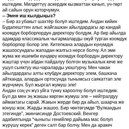
иштедим. Милдеттүү аскердик кызматтан качып, үч-төрт
ай сайын орун которчумун.
-- Эмне иш кылдыңыз?
-- Бир аз убакыт шахтёр болуп иштедим. Андан кийин
Будапешттен алыс жайгашкан айылдардагы ар кандай
коомдук борборлордун директору болдум. Ар бир айылда
адамдар классикалык чыгармаларды окуй турган коомдук
борборлор болор эле. Китепкана алардын күнүмдүк
жашоосундагы жападан-жалгыз нерсе болчу. Ал эми
жума же ишемби күндөрү коомдук борбордун директору
жаштар үчүн абдан пайдалуу болгон музыкалык кече же
ушул сыяктуу иш-чараларды уюштурчу. Мен чакан
айылдардагы алты клубдун директору элем, башкача
айтканда, алардын ортосунда тынымсыз саякаттап эле
жүрчүмүн. Бул жыргал жумуш эле!
Андан соң үч жүз уйга түнкү кароолчу болуп иштедим.
Бул да мен эң жакшы көргөн жумуш эле – нейтралдуу
аймактагы сарай. Жакын жерде бир да айыл, шаарча же
конуш жок. Жарды жашоо. Бир чөнтөгүмдө “Вулкандын
этегинде”, экинчисинде Достоевский. Венгер
адабиятында “чыныгы генийлер дайыма мас болуп
жүрүшү керек” деген салт бар болчу. Мен да аракеч