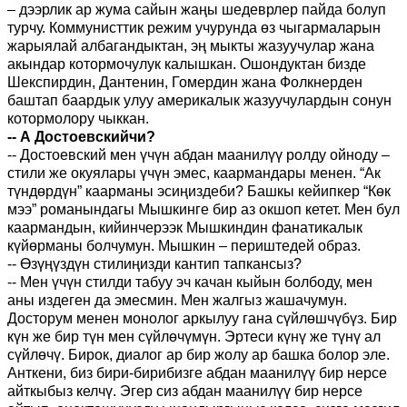
– дээрлик ар жума сайын жаңы шедеврлер пайда болуп
турчу. Коммунисттик режим учурунда өз чыгармаларын
жарыялай албагандыктан, эң мыкты жазуучулар жана
акындар котормочулук калышкан. Ошондуктан бизде
Шекспирдин, Дантенин, Гомердин жана Фолкнерден
баштап баардык улуу америкалык жазуучулардын сонун
котормолору чыккан.
-- А Достоевскийчи?
-- Достоевский мен үчүн абдан маанилүү ролду ойноду –
стили же окуялары үчүн эмес, каармандары менен. “Ак
түндөрдүн” каарманы эсиңиздеби? Башкы кейипкер “Көк
мээ” романындагы Мышкинге бир аз окшоп кетет. Мен бул
каармандын, кийинчерээк Мышкиндин фанатикалык
күйөрманы болчумун. Мышкин – периштедей образ.
-- Өзүңүздүн стилиңизди кантип тапкансыз?
-- Мен үчүн стилди табуу эч качан кыйын болбоду, мен
аны издеген да эмесмин. Мен жалгыз жашачумун.
Досторум менен монолог аркылуу гана сүйлөшчүбүз. Бир
күн же бир түн мен сүйлөчүмүн. Эртеси күнү же түнү ал
сүйлөчү. Бирок, диалог ар бир жолу ар башка болор эле.
Анткени, биз бири-бирибизге абдан маанилүү бир нерсе
айткыбыз келчү. Эгер сиз абдан маанилүү бир нерсе