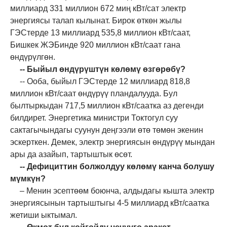
миллиард 331 миллион 672 миң кВт/сат электр
энергиясы талап кылынат. Бирок өткөн жылы
ГЭСтерде 13 миллиард 535,8 миллион кВт/саат,
Бишкек ЖЭБинде 920 миллион кВт/саат гана
өндүрүлгөн.
-- Быйыл өндүрүштүн көлөмү өзгөрөбү?
--
Ооба, быйыл ГЭСтерде 12 миллиард 818,8
миллион кВт/саат өндүрүү пландалууда. Бул
былтыркыдан 717,5 миллион кВт/саатка аз дегенди
билдирет. Энергетика министри Токтогул суу
сактагычындагы суунун деңгээли өтө төмөн экенин
эскерткен.
Демек, электр энергиясын өндүрүү мындан
ары да азайып, тартыштык өсөт.
-- Дефициттин болжолдуу көлөмү канча болушу
мүмкүн?
– Менин эсептөөм боюнча, алдыдагы кышта электр
энергиясынын тартыштыгы 4
-
5 м
иллиард
кВт
/саат
ка
жетиши ыктымал.