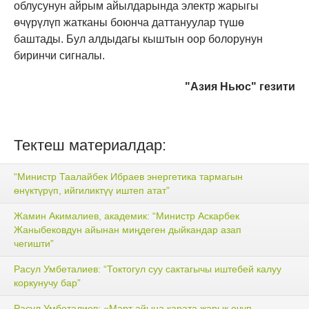
облусунун айрым айылдарында электр жарыгы
өчүрүлүп жатканы боюнча даттануулар түшө
баштады. Бул алдыдагы кыштын оор болорунун
биринчи сигналы.
"Азия Ньюс" гезити
Тектеш материалдар:
“Министр Таалайбек Ибраев энергетика тармагын
өнүктүрүп, ийгиликтүү иштеп атат”
Жамин Акималиев, академик: “Министр Аскарбек
Жаныбековдун айынан миңдеген дыйкандар азап
чегишти”
Расул Умбеталиев: “Токтогул суу сактагычы иштебей калуу
коркунучу бар”
Расул Умбеталиев: «Март айына карата жарык өчүп,