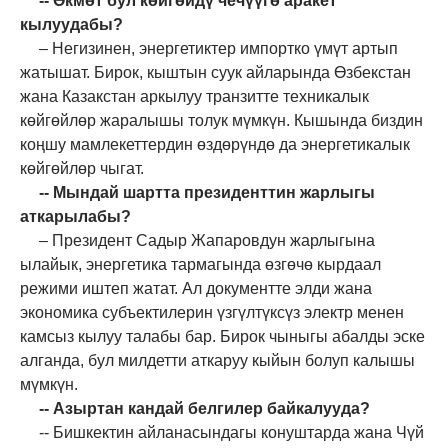
--
Өкмөт бул көйгөйдү чечүүгө аракет
кылууда
бы
?
– Негизинен, энергетиктер импортко үмүт артып
жатышат. Бирок
,
кыштын суук айларында Өзбекстан
жана Казакстан аркылуу транзитте техникалык
көйгөйлөр жаралышы толук мүмкүн.
Кышында
биздин
коңшу мамлекеттердин өздөрүндө да энергетикалык
көйгөйлөр чыгат.
-- Мындай шартта президенттин жарлыгы
аткарылабы?
– Президент Садыр Жапаровдун жарлыгына
ылайык, энергетика тармагында өзгөчө кырдаал
режими иштеп жатат. Ал документте элди жана
экономика субъектилерин үзгүлтүксүз электр менен
камсыз кылуу талабы бар. Бирок чыныгы абалды эске
алганда, бул милдетти аткаруу кыйын болуп калышы
мүмкүн.
--
Азыртан кандай белгилер байкалууда?
--
Бишкектин айланасындагы конуштарда жана Чүй