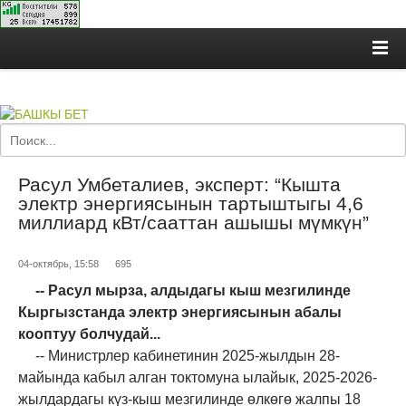
Расул Умбеталиев, эксперт: “Кышта
электр энергиясынын тартыштыгы 4,6
миллиард кВт/сааттан ашышы мүмкүн”
04-октябрь, 15:58
695
-- Расул мырза, алдыдагы кыш мезгилинде
Кыргызстанда электр энергиясынын абалы
кооптуу болчудай...
-- Министрлер кабинетинин 2025-жылдын 28-
майында кабыл алган токтомуна ылайык, 2025-2026-
жылдардагы күз-кыш мезгилинде өлкөгө жалпы 18