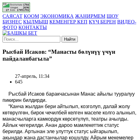
САЯСАТ
КООМ
ЭКОНОМИКА
ЖАНИРМЕМ
ШОУ
БИЗНЕС
КЫЛМЫШ
КЕМЕНГЕР КЕП
КҮЧ БЕРЕН
ВИДЕО-
ФОТО
КОНТАКТЫ
Найти
Рысбай Исаков: “Манасты бөлүнүү үчүн
пайдаланбагыла”
27-апрель, 11:34
645
Рысбай Исаков баракчасынан Манас айылы тууралуу
пикирин билдирди.
“Канча жылдан бери айтылып, козголуп, далай жолу
көтөрүлгөн, бирок чечилбей келген маселе колго алынып,
манасчыларга камкордук көрсөтүлүп, театры ачылды.
Айлык чегерилди. Анан дароо мамлекеттик статус
берилди. Артынан эле улуттук статус ыйгарылып,
акындар жана дастанчылар кошулду. Айрым мекемелер