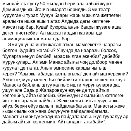
мындай статусту 50 жылдан бери ала албай жүрөт.
Демибизди жыйганча имарат берилди. Эми театр
курулганы турат. Мунун баары жарым жылга жетпеген
аралыкта ишке ашып атат. Алдыда дагы көптөгөн
максаттар бар. Кудай буюрса, анын баары жүзөгө ашат
деген ниеттебиз. Ал максаттардын катарында
анимациялык тасмалар да бар.
Эми ушунча ишти жасап аткан мамлекетке нааразы
болгон Кудайга жагабы? Ушунда да нааразы болсок,
“буларга көңүл бөлбөй, ырас кылган экенбиз” дебейби
мурункулар...
Ал эми Манас айылы чоң долбоор менен
курулат деп атат. Анын эмнесине каршы чыгыш
керек?
“
Азыркы абалда калтыргыла
”
деп айтыш керекпи?
Албетте, муну менен биз бийликти колдоп кеткен жокпуз.
Манаска байланыштуу калпыс ишти мурункуларга да,
ушул эле Садыр Жапаровдун өзүнө да түз айтып
келгенбиз, айта беребиз. Өзүбүздүн акылыбыз жетпеген
иштерге аралашпайбыз. Жеке мени саясат үчүн аркы
өйүз, берки өйүз кылып пайдаланбагыла. Манасты жеке
кызыкчылыкка жана бөлүнүүгө пайдаланбагыла.
Манасты биригүү жолунда пайдаланалы. Бул тууралуу ар
дайым айтып келгенмин. Айткандан тажабайм
”
.