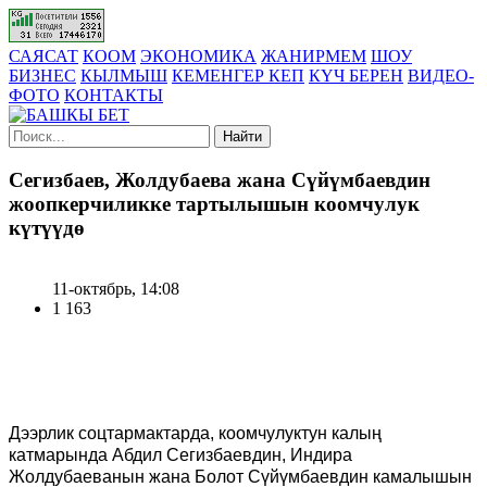
САЯСАТ
КООМ
ЭКОНОМИКА
ЖАНИРМЕМ
ШОУ
БИЗНЕС
КЫЛМЫШ
КЕМЕНГЕР КЕП
КҮЧ БЕРЕН
ВИДЕО-
ФОТО
КОНТАКТЫ
Найти
Сегизбаев, Жолдубаева жана Сүйүмбаевдин
жоопкерчиликке тартылышын коомчулук
күтүүдө
11-октябрь, 14:08
1 163
Дээрлик соцтармактарда, коомчулуктун калың
катмарында Абдил Сегизбаевдин, Индира
Жолдубаеванын жана Болот Сүйүмбаевдин камалышын