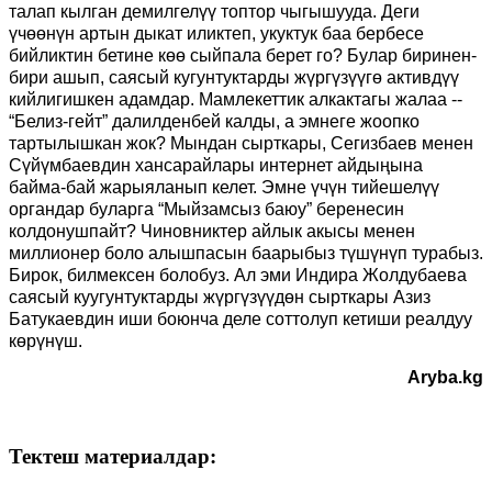
талап кылган демилгелүү топтор чыгышууда. Деги
үчөөнүн артын дыкат иликтеп, укуктук баа бербесе
бийликтин бетине көө сыйпала берет го? Булар биринен-
бири ашып, саясый кугунтуктарды жүргүзүүгө активдүү
кийлигишкен адамдар. Мамлекеттик алкактагы жалаа --
“Белиз-гейт” далилденбей калды, а эмнеге жоопко
тартылышкан жок? Мындан сырткары, Сегизбаев менен
Сүйүмбаевдин хансарайлары интернет айдыңына
байма-бай жарыяланып келет. Эмне үчүн тийешелүү
органдар буларга “Мыйзамсыз баюу” беренесин
колдонушпайт? Чиновниктер айлык акысы менен
миллионер боло алышпасын баарыбыз түшүнүп турабыз.
Бирок, билмексен болобуз. Ал эми Индира Жолдубаева
саясый куугунтуктарды жүргүзүүдөн сырткары Азиз
Батукаевдин иши боюнча деле соттолуп кетиши реалдуу
көрүнүш.
Aryba.kg
Тектеш материалдар: