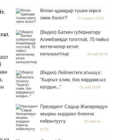
Өлгөн адамдар түшкө кирсе
т.
эмне болот?
07-апрель 18:13
(Видео) Баткен губернатору
тат.
Алимбаевди тоготпой, 70 пайыз
жетекчилер кетип
калышыптыр
20-май 03:44
ошол
й
көн
(Видео) Лейлектеги атышуу:
а,
"Кыргыз элим, биз жардамсыз
калдык..."
ен
01-май 15:09
Президент Садыр Жапаровдун
акыркы кырдаал боюнча
кайрылуусу
30-апрель
22:35
д на