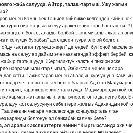
овго жаба салууда. Айтор, талаш-тартыш. Ушу жагын
ыз?
ров менен Камчыбек Ташиев бийликке келгенден кийин чек
ам түрдө бир жаңсыл кылуу аракеттерин көрө башташты. “Ч
бир жаңсыл болсо, алагды болбой экономикалык жактан өнү
изги көңүлдү бурабыз” дегендери туура эле ой болгон.
 ойду кыстаган турмуш жеңет” дегендей, бул оңой маселе э
кмасына салуу ар дайым эле каалагандай эффект бербей, к
 жабыр тартышууда. Жергиликтүү калктын пикири эске
рде нааразычылыктар чыгып, Өзбекстан менен чек ара
ундап кетти. Тажик тарап менен абалдын курчушуна Камчыб
өгөндөр четтен чыгып, ал болсо баарын Адахан Мадумаров
тин көрүп, тарапкерлерине талатууда. Мадумаровдун койго
етке кармап жатканы чын, аны күнөөлөгөнгө да негиз бар. Б
уралдуу кол салуусунун себептери жалгыз Адахандын койг
, Ташиевдин чек ара маселесинде коңшуларга кылган
өз каранды болгонун эл байкабай калмак беле?
а, эл аралык эксперттерге чейин “Кыргызстанда эки че
бор бар” деген пикирлер айтылып келет. Мамлекет