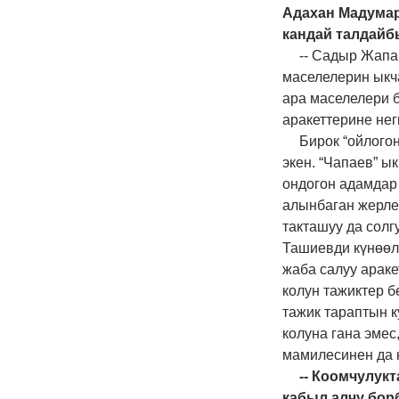
Адахан Мадумар
кандай талдайб
-- Садыр Жапа
маселелерин ыкч
ара маселелери 
аракеттерине нег
Бирок “ойлогон
экен. “Чапаев” ы
ондогон адамдар
алынбаган жерле
такташуу да солг
Ташиевди күнөөл
жаба салуу араке
колун тажиктер б
тажик тараптын к
колуна гана эмес
мамилесинен да к
-- Коомчулукт
кабыл алчу бор