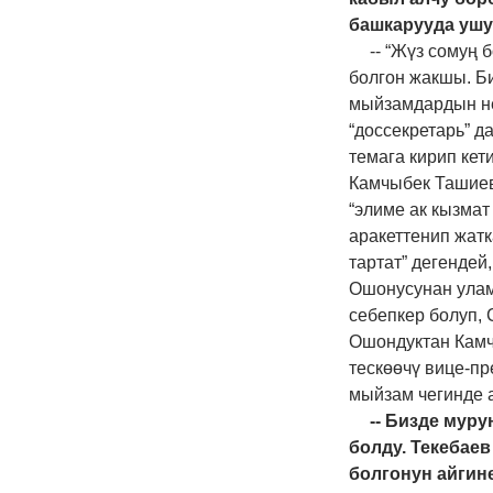
башкарууда ушу
-- “Жүз сомуң 
болгон жакшы. Би
мыйзамдардын нег
“доссекретарь” д
темага кирип ке
Камчыбек Ташиев
“элиме ак кызмат
аракеттенип жатк
тартат” дегендей
Ошонусунан улам
себепкер болуп,
Ошондуктан Камч
тескөөчү вице-пр
мыйзам чегинде а
-- Бизде муру
болду. Текебае
болгонун айгин