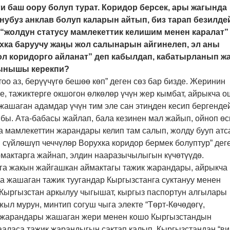
и баш оору болуп турат. Коридор берсек, ары жагында
нубуз анклав болуп каларын айтып, биз тарап безилдей
“жолдун статусу мамлекеттик келишим менен каралат”
ухка баруучу жаңы жол салынарын айгинелеп, эл аны
л коридорго айланат” деп кабылдап, кабатырланып жа
лынышы керекпи?
лтоо аз, берүүчүгө бешөө көп” деген сөз бар бизде. Жеринин
ге, тажиктерге окшогон өлкөлөр үчүн жер кымбат, айрыкча 
жашаган адамдар үчүн тим эле сан этиңден кесип бергенде
бы. Ата-бабасы жайлап, бала кезинен мал жайып, ойноп өс
 мамлекеттин жарандары келип там салып, жолду бууп атс
 сүйлөшүп чеччүлөр Ворухка коридор бермек болуптур” дег
мактарга жайнап, элдин нааразычылыгын күчөтүүдө.
ага жакын жайгашкан аймактагы тажик жарандары, айрыкча
а жашаган тажик туугандар Кыргызстанга суктануу менен
 Кыргызстан аркылуу чыгышат, кыргыз паспортун алгылары
жыл мурун, минтип согуш чыга электе “Төрт-Көчөдөгү,
 жарандары жашаган жери менен кошо Кыргызстандын
ааласа тажик жарандыгын сактап калып, Кыргызстандан “ви