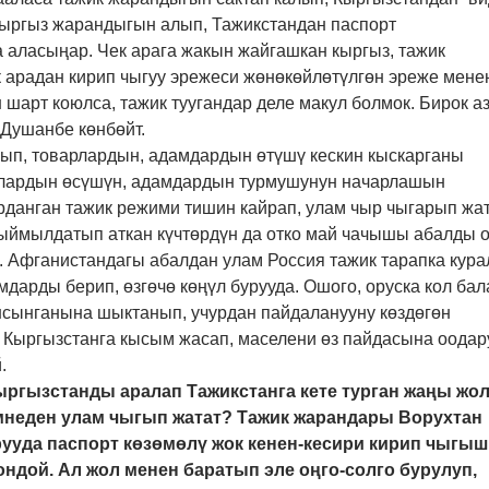
 кыргыз жарандыгын алып, Тажикстандан паспорт
 аласыңар. Чек арага жакын жайгашкан кыргыз, тажик
 арадан кирип чыгуу эрежеси жөнөкөйлөтүлгөн эреже мене
н шарт коюлса, тажик туугандар деле макул болмок. Бирок а
а Душанбе көнбөйт.
ып, товарлардын, адамдардын өтүшү кескин кыскарганы
лардын өсүшүн, адамдардын турмушунун начарлашын
данган тажик режими тишин кайрап, улам чыр чыгарып жат
ыймылдатып аткан күчтөрдүн да отко май чачышы абалды о
. Афганистандагы абалдан улам Россия тажик тарапка кура
мдарды берип, өзгөчө көңүл бурууда. Ошого, оруска кол бал
нсынганына шыктанып, учурдан пайдаланууну көздөгөн
Кыргызстанга кысым жасап, маселени өз пайдасына оодар
.
Кыргызстанды аралап Тажикстанга кете турган жаңы жо
мнеден улам чыгып жатат? Тажик жарандары Ворухтан
рууда паспорт көзөмөлү жок кенен-кесири кирип чыгыш
ондой. Ал жол менен баратып эле оңго-солго бурулуп,