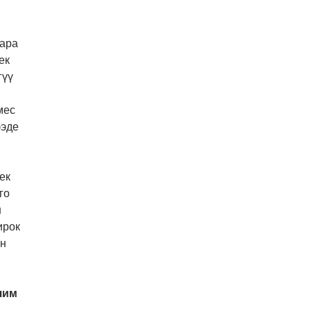
 ара
ек
гүү
мес
ээде
ек
го
н
ирок
он
чим