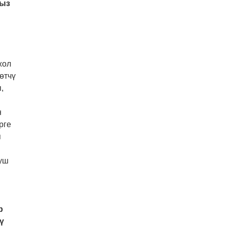
гыз
жол
өтчү
,
н
рге
п
гуш
р
ү