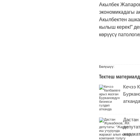
Акылбек Жапаров
экономикадагы ак
Акылбектен ашкан
кылыш керек!” де
көрүүсү патолог
Бөлүшүү:
Тектеш материалд
Кечээ К
Буркан
атканд
Дастан
депута
жаракат