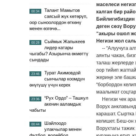
маселеси негизг
Талант Мамытов
калган бир райо
00:34
саясый жүк көтөрүп,
Бийлигибиздин 
оор сыноолордон өткөнү
деген сөзү Вор
менен өзгөчө...
“акыры ошол жо
Негизи жол са
Сыймык Жапыкеев
00:28
лидер катары
-- “Алуучуга а
чыгабы? Азырынча өкмөттү
аянты чакан, биз
сындады
талаш жерлерде 
оор тийип жатпай
Турат Акимовдой
23:46
жериңе эле башка
сынчылар коомдун
“борбордон келип
өнүгүшү үчүн керек
маалымат соцтар
“Рух Ордо” – Ташкул
Негизи чек ар
23:36
акенин ааламдык
Ворух анклавынд
чабыты
карашат. Сыртка
келишет. Беш-он 
Шайлоодо
00:44
Ворухтагы тажик
улакчылар менен
футбол, волейбол
курамына өтүп, к