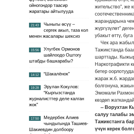
ойногондор таасир
жительство”, же
жаратары айтылууда
соотечественника
жарандарына чек
Чыныгы өсүү –
21:43
жүргүзүлөт” деге
сергек акыл, таза кол
убакыт өттү, буг
менен жасалары шексиз
Чек ара жабыл
Улугбек Ормонов
Тажикстанда баа
15:56
шайлоодо Оштогу
шарттады. Кыжыр
штабды башкарабы?
Наркотрафикти к
бетер оорлотууда
“Шакалёнок”
14:12
жарак ж.б. жарда
болгонуна, жакы
Эрулан Кокулов:
19:28
“Кыргызстанда
Эмомали Рахмон 
журналисттер деле калган
көздөп жаткандай
жок”
-- Ворухтан 
салуу талабы э
Медербек Алиев
17:50
Тажикстанга ба
чындыгында Ташиев-
үчүн керек болг
Шакиевдин долбоору