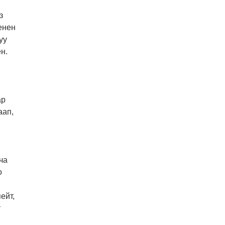
з
енен
уу
н.
ар
аап,
ча
о
ейт,
т