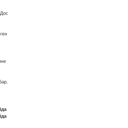
 Дос
еген
ине
бар.
йда
йда