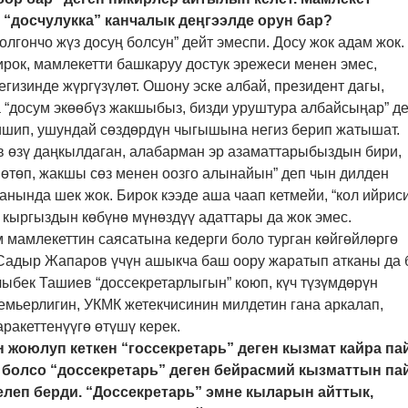
 “досчулукка” канчалык деңгээлде орун бар?
болгончо жүз досуң болсун” дейт эмеспи. Досу жок адам жок.
рок, мамлекетти башкаруу достук эрежеси менен эмес,
изинде жүргүзүлөт. Ошону эске албай, президент дагы,
а “досум экөөбүз жакшыбыз, бизди уруштура албайсыңар” д
тишип, ушундай сөздөрдүн чыгышына негиз берип жатышат.
 өзү даңкылдаган, алабарман эр азаматтарыбыздын бири,
 өтөп, жакшы сөз менен оозго алынайын” деп чын дилден
анында шек жок. Бирок кээде аша чаап кетмейи, “кол ийрис
, кыргыздын көбүнө мүнөздүү адаттары да жок эмес.
 мамлекеттин саясатына кедерги боло турган көйгөйлөргө
 Садыр Жапаров үчүн ашыкча баш оору жаратып атканы да 
ыбек Ташиев “доссекретарлыгын” коюп, күч түзүмдөрүн
емьерлигин, УКМК жетекчисинин милдетин гана аркалап,
ракеттенүүгө өтүшү керек.
н жоюлуп кеткен “госсекретарь” деген кызмат кайра па
в болсо “доссекретарь” деген бейрасмий кызматтын па
елеп берди. “Доссекретарь” эмне кыларын айттык,