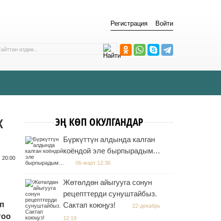
Регистрация
Войти
К
ЭҢ КӨП ОКУЛГАНДАР
Бүркүттүн алдында калган
коёндой эле бырпырадым…
 20:00
06-март 12:36
Жөтөлдөн айыгууга сонун
рецепттерди сунуштайбыз.
ып
Сактап коюңуз!
22-декабрь
тоо
12:19