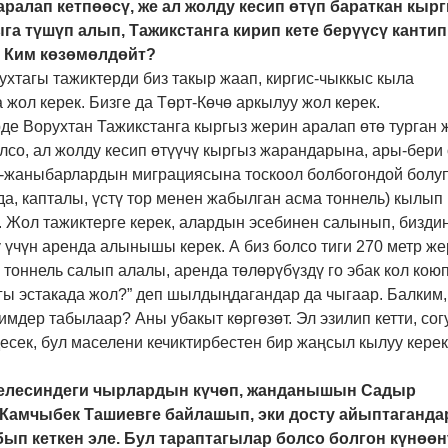
ралап кетпөөсү, же ал жолду кесип өтүп бараткан кыр
га түшүп алып, Тажикстанга кирип кете берүүсү кантип
 Ким көзөмөлдөйт?
рухтагы тажиктерди биз такыр жаап, киргис-чыккыс кыла
 жол керек. Бизге да Төрт-Көчө аркылуу жол керек.
де Ворухтан Тажикстанга кыргыз жерин аралап өтө турган 
лсо, ал жолду кесип өтүүчү кыргыз жарандарына, ары-бери 
-жаныбарлардын миграциясына тоскоол болбогондой болуп
да, капталы, үстү тор менен жабылган асма тоннель) кылып
 Жол тажиктерге керек, алардын эсебинен салынып, бизди
 үчүн аренда алынышы керек. А биз болсо тиги 270 метр же
 тоннель салып алалы, аренда төлөрүбүздү го эбак кол кою
гы эстакада жол?” деп шылдыңдагандар да чыгаар. Балким,
мдер табылаар? Аны убакыт көргөзөт. Эл эзилип кетти, со
есек, бул маселени кечиктирбестен бир жаңсыл кылуу керек
аселесиндеги чырлардын күчөп, жанданышын Садыр
Камчыбек Ташиевге байлашып, эки досту айыптаганда
бып кеткен эле. Бул тараптагылар болсо болгон күнөөн