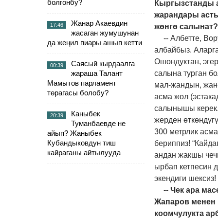
болгонбу?
Кыргызстанды а
жарандары асты
Жанар Акаевдин
17:46
жөнгө салынат?
жасаган жумушунан
-- Албетте, Во
да жеңил пиары ашып кетти
албайбыз. Аларга
Ошондуктан, эгер
Саясый кырдаалга
00:39
жараша Талант
салына турган бо
Мамытов парламент
мал-жандын, жан
төрагасы болобу?
асма жол (эстака
салынышы керек.
Каныбек
20:39
жерден өткөндүгү
Туманбаевде не
300 метрлик асма
айып? Жаныбек
Кубандыковдун тиш
бериппиз! “Кайда
кайраганы айтылууда
андан жакшы чечи
ырбап кетпесин д
экендиги шексиз!
-- Чек ара м
Жапаров менен 
коомчулукта ар