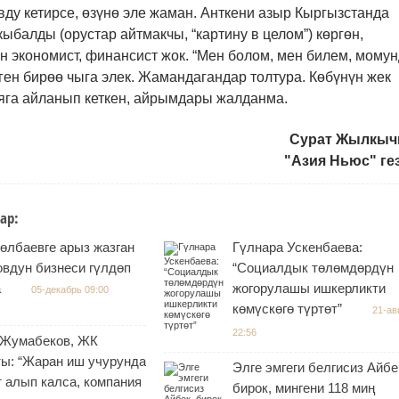
ду кетирсе, өзүнө эле жаман. Анткени азыр Кыргызстанда
ыбалды (орустар айтмакчы, “картину в целом”) көргөн,
 экономист, финансист жок. “Мен болом, мен билем, мому
ген бирөө чыга элек. Жамандагандар толтура. Көбүнүн жек
ияга айланып кеткен, айрымдары жалданма.
Сурат Жылкы
"Азия Ньюс" ге
ар:
өлбаевге арыз жазган
Гүлнара Ускенбаева:
овдун бизнеси гүлдөп
“Социалдык төлөмдөрдүн
а
жогорулашы ишкерликти
05-декабрь 09:00
көмүскөгө түртөт”
21-ав
22:56
 Жумабеков, ЖК
ты: “Жаран иш учурунда
Элге эмгеги белгисиз Айбе
 алып калса, компания
бирок, мингени 118 миң