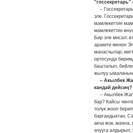
“госсекретарь”
-- Госсекретар
эле. Госсекретар
мамлекеттин мам
мамлекеттин өнүг
Бир эле мисал: ө
аракети менен Э
манасчылар, көп
ортосунда бирим
башталып, бийлик
жылуу ымаланын к
-- Акылбек Ж
кандай дейсиң?
-- Акылбек Жап
бар? Кайсы чөнтө
толук жооп берип
баргандыктан, Са
акча жок, маяна,
ачууга алдырып, 