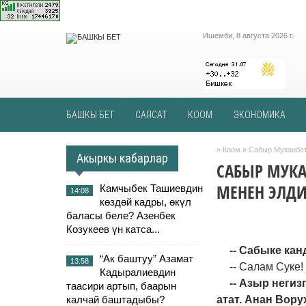
Ишемби, 8 августа 2026 г.
БАШКЫ БЕТ
САЯСАТ
КООМ
ЭКОНОМИКА
»
Коом
» Сабыр Муканбет
Акыркы кабарлар
САБЫР МУКА
МЕНЕН ЭЛД
Камчыбек Ташиевдин
14:08
көздөй кадры, өкүл
баласы беле? Азенбек
Козукеев үн катса...
-- Сабыке ка
“Ак баштуу” Азамат
13:58
-- Салам Суке! 
Кадыралиевдин
-- Азыр негиз
таасири артып, баарын
калчай баштадыбы?
атат. Анан Вор