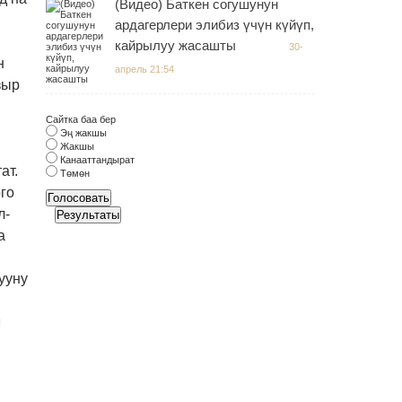
(Видео) Баткен согушунун
ардагерлери элибиз үчүн күйүп,
кайрылуу жасашты
30-
н
апрель 21:54
зыр
Сайтка баа бер
Эң жакшы
Жакшы
Канааттандырат
ат.
Төмөн
го
Голосовать
л-
Результаты
а
ууну
л