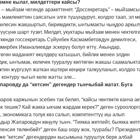
 эмне кылат, милдеттери кайсы?
ь – мыйзам чегинде аракеттенет. “Доссекретарь” – мыйзамсы
ь мамлекеттин саясатын элге түшүндүрүп, колдоо таап, эл м
илесин жакшыртып, биримдикти, ынтымакты чыңдоо аркыл
үүсүнө шарт түзөт. Милдет, укуктары мыйзам менен чектелге
ткөндө госсекретарь Сүйүнбек Касмамбетовдун демилгеси,
лмирбек Иманалиевди эскерүү болуп өттү. Акындар,
төгөн маданият өкүлдөрү катышып, бийлик менен элдин
дик, ынтымак, келечек тууралуу көптөгөн жакшы саамалыкт
тин жүргүзүп жаткан иштери кеңири талкууланып, колдоо т
онтуру чыгып келе жатты эле...
апаровду да “кетсин” дегендер тынчыбай жатат. Буга
аров каржынын эсебин так билип, “кайсы чөнтөктө канча ак
к тешик? Кай жакка ыкчам жардам керек?” деген суроолорг
, экономикага толук көз салып, компетенттүү иш алып
дыр Жапаровдун көңүлү тынч. “Тиякка жетпейт, быякка жетп
 пенсия төлөнбөйт” деген баш оору жок, туурабы? Президен
же “кетсин” дегендердин кысымына туруштук бере албай