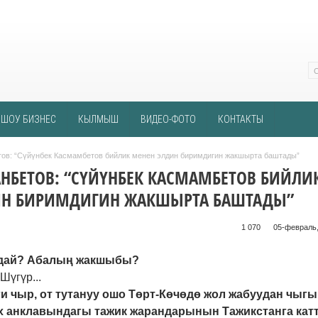
ШОУ БИЗНЕС
КЫЛМЫШ
ВИДЕО-ФОТО
КОНТАКТЫ
ов: “Сүйүнбек Касмамбетов бийлик менен элдин биримдигин жакшырта баштады”
НБЕТОВ: “СҮЙҮНБЕК КАСМАМБЕТОВ БИЙЛИ
ИН БИРИМДИГИН ЖАКШЫРТА БАШТАДЫ”
1 070 ᠌ ᠌ ᠌ ᠌᠌ ᠌ ᠌᠌
05-февраль,
ндай? Абалың жакшыбы?
Шүгүр...
ги чыр, от тутануу ошо Төрт-Көчөдө жол жабуудан чыг
ух анклавындагы тажик жарандарынын Тажикстанга кат