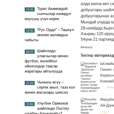
алда канча көп 
Турат Акимовдой
добуштары шайло
23:46
сынчылар коомдун
добуштарынан аз
өнүгүшү үчүн керек
Мындай учурда ка
28-ноябрда Кырг
“Рух Ордо” – Ташкул
23:36
Азыркы 120 орунд
акенин ааламдык
54үнө 21 партияд
чабыты
Бөлүшүү:
Шайлоодо
00:44
Тектеш материалд
улакчылар менен
футбол, волейбол
Ысмайы
ойногондор таасир
Гиннес
жаратары айтылууда
Керекси
Кожомб
Чыныгы өсүү –
21:43
сергек акыл, таза кол
06-ап
менен жасалары шексиз
Өмүрбе
Улугбек Ормонов
15:56
Ай-Дан
шайлоодо Оштогу
17:21
штабды башкарабы?