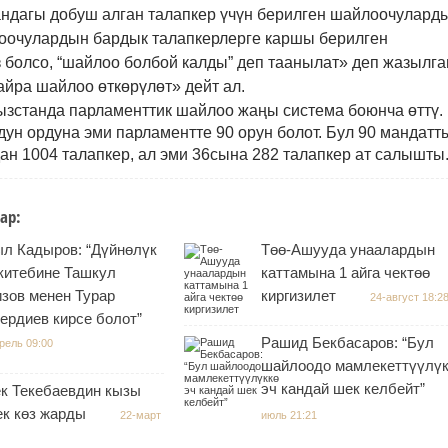
сандагы добуш алган талапкер үчүн берилген шайлоочулард
очулардын бардык талапкерлерге каршы берилген
 болсо
, “
шайлоо болбой калды
”
деп таанылат» деп жазылга
йра шайлоо өткөрүлөт» дейт ал.
ызстанда парламенттик шайлоо жаңы система боюнча өттү.
ун ордуна эми парламентте 90 орун болот. Бул 90 мандатт
ан 1004 талапкер, ал эми 36сына 282 талапкер ат салышты
ар:
л Кадыров: “Дүйнөлүк
Төө-Ашууда унаалардын
 китебине Ташкул
каттамына 1 айга чектөө
зов менен Турар
киргизилет
24-август 18:2
ердиев кирсе болот”
Рашид Бекбасаров: “Бул
рель 09:00
шайлоодо мамлекеттүүлүк
эч кандай шек келбейт”
к Текебаевдин кызы
ек көз жарды
22-март
июль 21:21