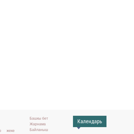
Башкы бет
Календарь
Жарнама
Байланыш
ар жеке