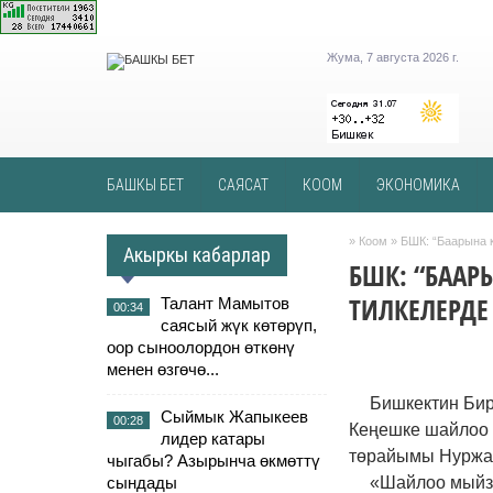
Жума, 7 августа 2026 г.
БАШКЫ БЕТ
САЯСАТ
КООМ
ЭКОНОМИКА
»
Коом
» БШК: “Баарына к
Акыркы кабарлар
БШК: “БААР
ТИЛКЕЛЕРДЕ
Талант Мамытов
00:34
саясый жүк көтөрүп,
оор сыноолордон өткөнү
менен өзгөчө...
Бишкектин Би
Сыймык Жапыкеев
00:28
Кеңешке шайлоо 
лидер катары
төрайымы Нуржа
чыгабы? Азырынча өкмөттү
сындады
«Шайлоо мыйза