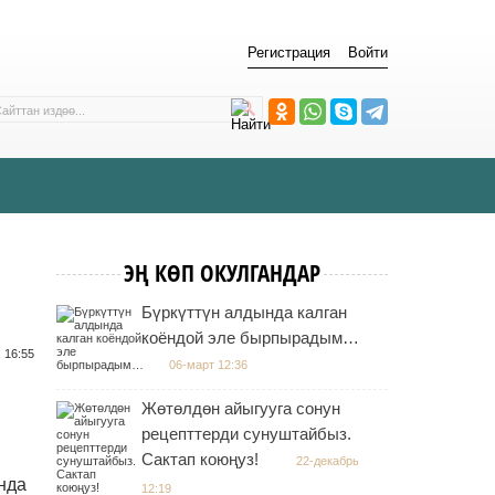
Регистрация
Войти
ЭҢ КӨП ОКУЛГАНДАР
Бүркүттүн алдында калган
коёндой эле бырпырадым…
 16:55
06-март 12:36
Жөтөлдөн айыгууга сонун
рецепттерди сунуштайбыз.
Сактап коюңуз!
22-декабрь
нда
12:19