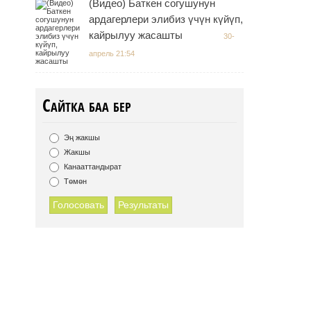
(Видео) Баткен согушунун
ардагерлери элибиз үчүн күйүп,
кайрылуу жасашты
30-
апрель 21:54
Сайтка баа бер
Эң жакшы
Жакшы
Канааттандырат
Төмөн
Голосовать
Результаты