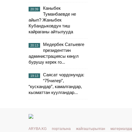
Каныбек
20:39
Туманбаевде не
айып? Жаныбек
Кубандыковдун тиш
кайраганы айтылууда
Медербек Сатыевге
20:13
президенттин
администрациясы көңүл
бурушу керек го...
Саясат чордонунда:
19:13
“75чилер”,
“кускандар”, камалгандар,
кызматтан куулгандар...
ARYBA.KG порталына жайгаштырылган материалд