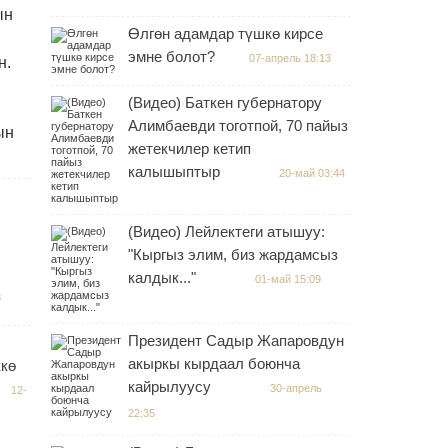
ын
Өлгөн адамдар түшкө кирсе
эмне болот?
07-апрель 18:13
н.
(Видео) Баткен губернатору
Алимбаевди тоготпой, 70 пайыз
ын
жетекчилер кетип
.
калышыптыр
20-май 03:44
(Видео) Лейлектеги атышуу:
"Кыргыз элим, биз жардамсыз
калдык..."
01-май 15:09
8
Президент Садыр Жапаровдун
акыркы кырдаал боюнча
кө
кайрылуусу
30-апрель
12-
22:35