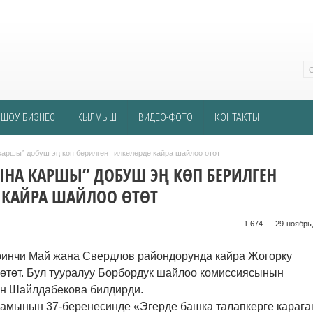
ШОУ БИЗНЕС
КЫЛМЫШ
ВИДЕО-ФОТО
КОНТАКТЫ
аршы” добуш эң көп берилген тилкелерде кайра шайлоо өтөт
ЫНА КАРШЫ” ДОБУШ ЭҢ КӨП БЕРИЛГЕН
 КАЙРА ШАЙЛОО ӨТӨТ
1 674 ᠌ ᠌ ᠌ ᠌᠌ ᠌ ᠌᠌
29-ноябрь,
ринчи
М
ай жана Свердлов райондорунда кайра Жогорку
өтөт. Бул тууралуу Борбордук шайлоо комиссиясынын
н Шайлдабекова билдирди.
мынын 37-беренесинде «Эгерде башка талапкерге карага