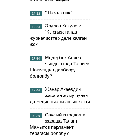
“Шакалёнок”
14:12
Эрулан Кокулов:
19:28
“Кыргызстанда
журналисттер деле калган
жок”
Медербек Алиев
17:50
чындыгында Ташиев-
Шакиевдин долбоору
болгонбу?
Жанар Акаевдин
17:46
жасаган жумушунан
да жеңил пиары ашып кетти
Саясый кырдаалга
00:39
жараша Талант
Мамытов парламент
төрагасы болобу?