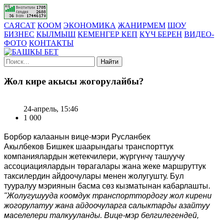
САЯСАТ
КООМ
ЭКОНОМИКА
ЖАНИРМЕМ
ШОУ
БИЗНЕС
КЫЛМЫШ
КЕМЕНГЕР КЕП
КҮЧ БЕРЕН
ВИДЕО-
ФОТО
КОНТАКТЫ
Найти
Жол кире акысы жогорулайбы?
24-апрель, 15:46
1 000
Борбор калаанын вице-мэри
Русланбек
Акылбеков
Бишкек шаарындагы транспорттук
компаниялардын жетекчилери, жүргүнчү ташуучу
ассоциациялардын төрагалары жана жеке маршруттук
таксилердин айдоочулары менен жолугушту. Бул
тууралуу мэриянын басма сөз кызматынан кабарлашты.
"
Жолугушууда коомдук транспорттордогу жол кирени
жогорулатуу жана айдоочуларга салыктарды азайтуу
маселелери талкууланды. Вице-мэр белгилегендей,