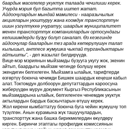
баардык маселелер укуктук талаада чечилиши керек.
Учурда мэрия бул багытта иштеп жатат.
Айдоочулардын мындай мамилеси - нааразычылык
акцияларын уюштуруу жана коомдук транспорттун
ишин үзгүлтүккө учуратуу, шаардык муниципалитет
менен транспорттук компаниялардын ортосундагы
келишимдерди бузуу болуп саналат. Өз кезегинде
айдоочулар баалардын тез арада көтөрүлүшүн талап
кылышып, антпесе жумушка чыкпай тургандыктарын
айтышты",
- деп жазылат билдирүүдө.
Вице-мэр мэриянын мыйзамды бузууга укугу жок, экенин
айтып, баардыгы мыйзам чегинде болушу керек
экендигин белгилеген. Мыйзамга ылайык, тарифтерди
өзгөртүү боюнча чечимди Бишкек шаардык кеңеши кабыл
алат. Токтомдун долбоорун депутаттардын кароосуна
жиберүүдөн мурун документ Кыргыз Республикасынын
мыйзамдарына ылайык, белгиленген ченемдик укуктук
актылардын бардык баскычтарын өтүшү керек.
Жол кирени кымбаттатуу боюнча буга чейин жумушчу топ
түзүлгөн. Анын курамына жүк ташуучулардын,
транспорттук жана башка бирикмелердин өкүлдөрү
кирген. Биринчи этаптагы профилдик комиссиянын