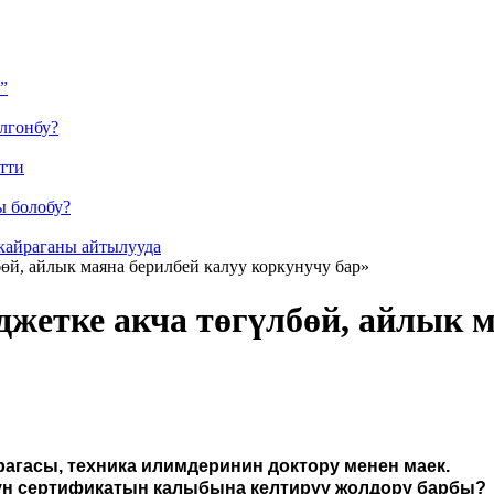
”
лгонбу?
тти
ы болобу?
кайраганы айтылууда
й, айлык маяна берилбей калуу коркунучу бар»
етке акча төгүлбөй, айлык м
агасы, техника илимдеринин доктору менен маек.
ун сертификатын калыбына келтирүү жолдору барбы?