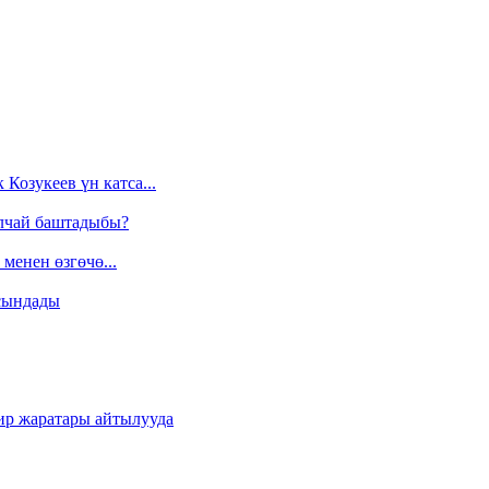
Козукеев үн катса...
алчай баштадыбы?
менен өзгөчө...
сындады
ир жаратары айтылууда