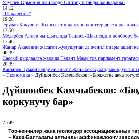
Улугбек Ормонов шайлоодо Оштогу штабды башкарабы?
14:12
“Шакалёнок”
19:28
Эрулан Кокулов: “Кыргызстанда журналисттер деле калган жок
17:50
Медербек Алиев чындыгында Ташиев-Шакиевдин долбоору бо
17:46
Жанар Акаевдин жасаган жумушунан да жеңил пиары ашып ке
00:39
Саясый кырдаалга жараша Талант Мамытов парламент төрагас
20:39
Каныбек Туманбаевде не айып? Жаныбек Кубандыковдун тиш 
»
Экономика
» Дүйшөнбек Камчыбеков: «Бюджетке акча төгүлбө
Дүйшөнбек Камчыбеков: «Бюдж
коркунучу бар»
2 749 ᠌ ᠌ ᠌ ᠌᠌ ᠌ ᠌᠌
Тоо-кенчилер жана геологдор ассоциациясынын төр
-- Кара-Балтадагы алтынды аффинаждоочу заводд