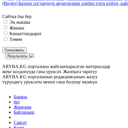
(Видео) Баткен согушунун ардагерлери элибиз үчүн күйүп, к
Сайтка баа бер
Эң жакшы
Жакшы
Канааттандырат
Төмөн
Голосовать
Результаты
ARYBA.KG порталына жайгаштырылган материалдар
жеке колдонууда гана уруксат. Жалпыга таратуу
ARYBA.KG порталынын редакциясынын жазуу
түрүндөгү уруксаты менен гана болушу мүмкүн.
Башкы
бет
Жарнама
Байланыш
Саясат
Коом