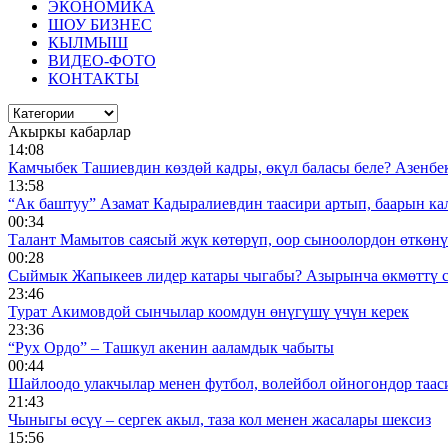
ЭКОНОМИКА
ШОУ БИЗНЕС
КЫЛМЫШ
ВИДЕО-ФОТО
КОНТАКТЫ
Акыркы кабарлар
14:08
Камчыбек Ташиевдин көздөй кадры, өкүл баласы беле? Азенбек 
13:58
“Ак баштуу” Азамат Кадыралиевдин таасири артып, баарын к
00:34
Талант Мамытов саясый жүк көтөрүп, оор сыноолордон өткөнү 
00:28
Сыймык Жапыкеев лидер катары чыгабы? Азырынча өкмөттү 
23:46
Турат Акимовдой сынчылар коомдун өнүгүшү үчүн керек
23:36
“Рух Ордо” – Ташкул акенин ааламдык чабыты
00:44
Шайлоодо улакчылар менен футбол, волейбол ойногондор таас
21:43
Чыныгы өсүү – сергек акыл, таза кол менен жасалары шексиз
15:56