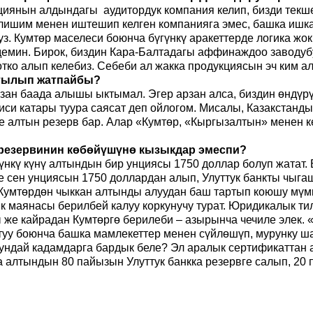
циянын алдындагы аудитордук компания келип
,
бизди текш
лишим менен иштешип келген компанияга эмес, башка ишка
з. Кумтөр маселеси боюнча бүгүнкү аракеттерде логика жо
демин. Бирок, биздин Кара-Балтадагы аффинаждоо заводуб
о алып келебиз. Себеби ал жакка продукциясын эч ким ал
айтылып жатпайбы?
 арзан баада алышы ыктымал. Эгер арзан алса, биздин өнд
адиси катары туура саясат деп ойлогом. Мисалы, Казакстан
эле алтын резерв бар. Алар «Кумтөр, «Кыргызалтын» менен
н резервинин көбөйүшүнө кызыкдар эмеспи?
үнкү күнү алтындын бир унциясы 1750 доллар болуп жатат. 
е сен унциясын 1750 доллардан алып, Улуттук банкты чыга
 Кумтөрдөн чыккан алтынды алуудан баш тартып коюшу мүмк
 маянасы берилбей калуу коркунучу турат. Юридикалык тил 
 же кайрадан Кумтөргө берилеби – азырынча чечиле элек.
туу боюнча башка мамлекеттер менен сүйлөшүп, мурунку ш
шундай кадамдарга бардык беле? Эл аралык сертификаттан
 алтындын 80 пайызын Улуттук банкка резервге салып, 20