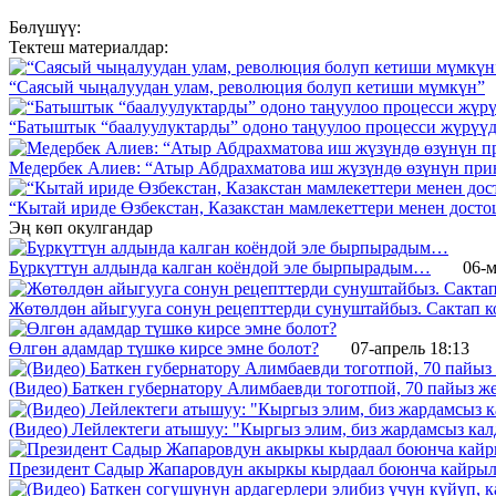
Бөлүшүү:
Тектеш материалдар:
“Саясый чыңалуудан улам, революция болуп кетиши мүмкүн”
“Батыштык “баалуулуктарды” одоно таңуулоо процесси жүрүү
Медербек Алиев: “Атыр Абдрахматова иш жүзүндө өзүнүн при
“Кытай ириде Өзбекстан, Казакстан мамлекеттери менен дост
Эң көп окулгандар
Бүркүттүн алдында калган коёндой эле бырпырадым…
06-м
Жөтөлдөн айыгууга сонун рецепттерди сунуштайбыз. Сактап к
Өлгөн адамдар түшкө кирсе эмне болот?
07-апрель 18:13
(Видео) Баткен губернатору Алимбаевди тоготпой, 70 пайыз 
(Видео) Лейлектеги атышуу: "Кыргыз элим, биз жардамсыз калд
Президент Садыр Жапаровдун акыркы кырдаал боюнча кайрыл