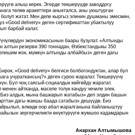
ерүүгө алыш керек. Эгерде текшерүүдө
заводдогу
нага төлөө аракеттери аныкталса, аны уюштурган
к болуп жатат. Мен деле кыргыз элинин душманы эмесмин,
уз «
Good delivery»
деген сертификаттан убактылуу
ып барбай калат.
үрүүчүлөрдүн экономикасынын баары бузулат. «Алтынды
дын алтын резерви 390 тоннадан, Өзбекстандыкы 350
 келишим жок, мүмкүн алтынды албайбыз» деген дагы
Бирок, «
Good delivery»
белгиси болбогондуктан, алар бул
шага учураткансың?» деген суроо жаралат. Текшерүүчү
үн. Бул чоң саясый-социалдык көйгөйдү жаратат.
менен айтканда, маселе толук кандуу чечиле элек.
 «Биз алдык, мына башкарып жатабыз» деп элдин башын
арттан дагы жакшы баада сатабыз» дешүүдө. Биз
 айрылып, өлкөдө оор абал жаралганына байланыштуу
 пайызын зергерчиликти өнүктүрүүгө жумшоо кадамдарын
Анархан Алтымышова