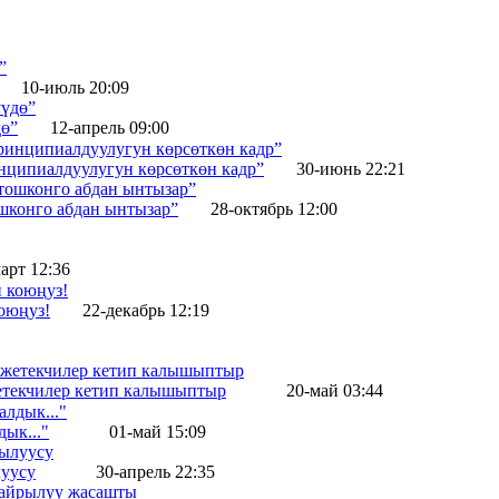
10-июль 20:09
дө”
12-апрель 09:00
нципиалдуулугун көрсөткөн кадр”
30-июнь 22:21
ошконго абдан ынтызар”
28-октябрь 12:00
арт 12:36
оюңуз!
22-декабрь 12:19
жетекчилер кетип калышыптыр
20-май 03:44
ык..."
01-май 15:09
уусу
30-апрель 22:35