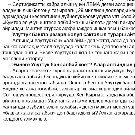
-- Сертификатты кайра алыш үчүн ЛБМА деген ассоциа
алдамчылык болгону, тагыраагы,
29 миллион долларды ке
адамдардын кесепетинен дүйнөлүк коомчулукта уят болобу
«Кумтөр эл үчүн иштесе аябай жакшы болот» деген пикир
айрылды. Минтип отурсак аффинаждоо ишканасын банкротк
-- Улуттук банкта резерв болуп сакталып турары 
-- Алтынды Улуттук банк «албайм» деп жатат, алса да
банкка салсак, металл өзүбүздө калат экен» деп тоо-кен 
тоннадан ашты. Бизде Улуттук банкта 17 тоннага жакын 
маселени көтөрдү.
-- Эмнеге Улуттук банк албай коёт? Алар алтынды
-- Аларга келечекте суроо жаралып калышы мүмкүн. Бүг
баада ала албайт. Ошондуктан кийин жетекчиликке «эмнег
органдарга шылтоо табылат. Ошол себептен Улуттук банк
Бюджетке акча төгүлбөй, салыктар, кызматкерлердин айлык
Соттошуу процесстери жүрүүдө. Кен Кыргызстанда калабы
айлантып жатышат. Ушу тапта аткаминерлер «алтынды са
«алтынды өзүбүзгө алып калабыз» деген максат менен у
«башка жакта сатабыз» деп баштадыкпы? Алганга жараша
колдоого алмакпыз.